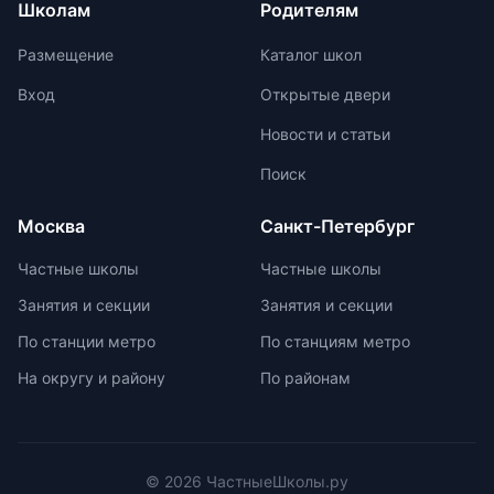
Школам
Родителям
Участие в международных
критического и творческого
олимпиадах помогает получить
мышления. Ключевой особенностью
Размещение
Каталог школ
новый опыт, пройти серьезную
частной школы является небольшая
подготовку и пообщаться с
наполняемость классов, что
Вход
Открытые двери
участниками из других стран.
позволяет педагогам уделять
Новости и статьи
больше внимания каждому
ученику. Частные школы
Поиск
предлагают широкий спектр
внеурочных возможностей для
Москва
Санкт-Петербург
развития ребенка. При выборе
частной школы необходимо
Частные школы
Частные школы
учитывать ее преимущества и
Занятия и секции
Занятия и секции
недостатки, а также финансовые
возможности семьи. Важно
По станции метро
По станциям метро
проверить наличие
На округу и району
По районам
образовательной лицензии и
государственной аккредитации,
изучить репутацию школы и
условия договора об оказании
платных образовательных услуг.
© 2026 ЧастныеШколы.ру