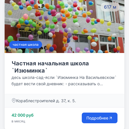
617 м
частная школа
Частная начальная школа
`Изюминка`
десь школа-сад-ясли `Изюминка На Васильевском`
будет вести свой дневник: - рассказывать о
грядущих и прошедших событиях из жизни своих
талантливых воспитанников; - предупреждать о
Кораблестроителей д. 37, к. 5.
выставках, праздниках, конкурсах, экскурсиях и
других интересных мероприятиях; - отвечать на
42 000 руб
любые вопросы ребят и родителей
Подробнее
в месяц