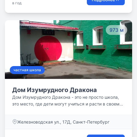
в год
который будет пробуждать живой интерес ребенка
к окружающему его миру, развивать его таланты и
способности, а также умение мыслить и
действовать.
973 м
частная школа
Дом Изумрудного Дракона
Дом Изумрудного Дракона - это не просто школа,
это место, где дети могут учиться и расти в своем
собственном темпе, где активность и креативность
приветствуются, а дружба и отношения с другими
Железноводская ул., 17Д, Санкт-Петербург
людьми - это не менее важная часть образования.
Мы предлагаем практические методы обучения,