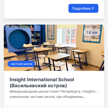
воспитательного процесса положен принцип
гуманизации. Целью является всестороннее
Подробнее
развитие и становление личности ребёнка, его
индивидуальных способностей, а также создание
эффективных механизмов, мотивирующих к учебной
деятельности, развивающих интерес к познанию
1.8 км
действительности и творческой самореализации,
формирующих навыки самостоятельной учебной
деятельности, подготавливающих школьника к
интеграции в социум.
частная школа
Insight International School
(Васильевский остров)
Международная школа Санкт-Петербурга «Insight» -
уникальная частная школа, где объединены
качественное образование, соответствующее
строгим британским стандартам, и внимательное