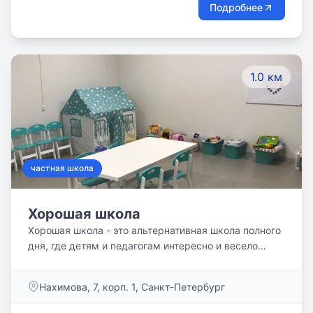
которые помогут детям научиться думать
Подробнее
самостоятельно и жить полноценной жизнью по
своему сценарию. Наша школа находится в Санкт-
Петербурге, и мы всегда рады новым ученикам!
1.0 км
частная школа
Хорошая школа
Хорошая школа - это альтернативная школа полного
дня, где детям и педагогам интересно и весело
узнавать каждый день что-то новое, а родителям
комфортно, спокойно и надежно... ну и тоже весело
Нахимова, 7, корп. 1, Санкт-Петербург
и интересно