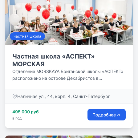
развития каждого ребенка: студия творчества,
музыкальный и спортивный залы, соляная пещера,
кабинеты психологов и логопедов.
частная школа
Частная школа «АСПЕКТ»
МОРСКАЯ
Отделение MORSKAYA Британской школы «АСПЕКТ»
расположено на острове Декабристов в
Василеостровском районе Санкт-Петербурга. Это
новый образовательный проект ILA ASPECT и ГБОУ
Наличная ул., 44, корп. 4, Санкт-Петербург
гимназии №586, объединяющий достоинства
академического стиля Российского образования и
495 000 руб
преимущества британской образовательной
Подробнее
в год
системы.