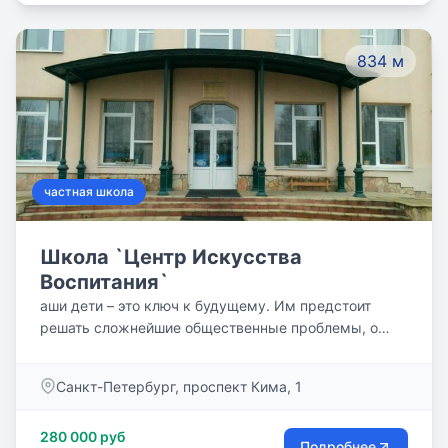
834 м
частная школа
Школа `Центр Искусства
Воспитания`
аши дети – это ключ к будущему. Им предстоит
решать сложнейшие общественные проблемы, о
которых мы сегодня можем только догадываться.
Необходима педагогика, которая помогает детям
Санкт-Петербург, проспект Кима, 1
развивать способности, выходящие за пределы
запоминания фактов и абстрактных определений.
280 000 руб
Это должен быть широкий, интегрированный метод,
Подробнее