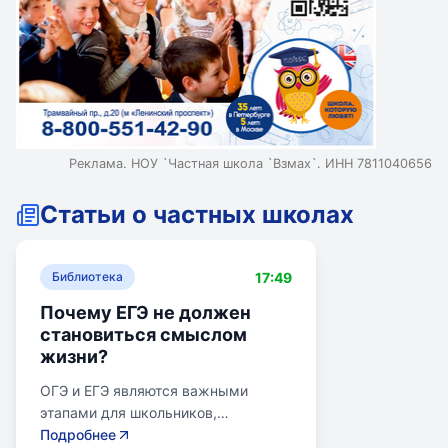
Реклама. НОУ `Частная школа `Взмах`. ИНН 7811040656
Статьи о частных школах
17:49
Библиотека
Почему ЕГЭ не должен
становиться смыслом
жизни?
ОГЭ и ЕГЭ являются важными
этапами для школьников,
готовящихся к переходу на
Подробнее