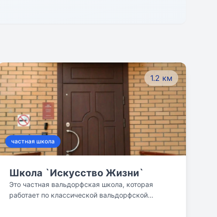
1.2 км
частная школа
Школа `Искусство Жизни`
Это частная вальдорфская школа, которая
работает по классической вальдорфской
системе. Первые восемь лет обучения, все
предметы одинаково важны для ребенка.