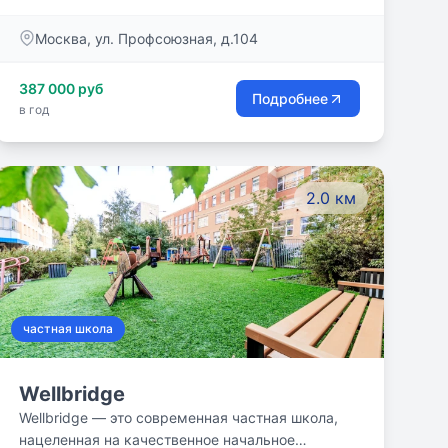
Определенные занятия, которые в обычных
Москва, ул. Профсоюзная, д.104
школах часто считают второстепенными, в
вальдорфских школах являются основными:
искусство, музыка, иностранные языки
387 000 руб
Подробнее
(немецкий, английский с 1-ого класса) и т.д.
в год
2.0 км
частная школа
Wellbridge
Wellbridge — это современная частная школа,
нацеленная на качественное начальное