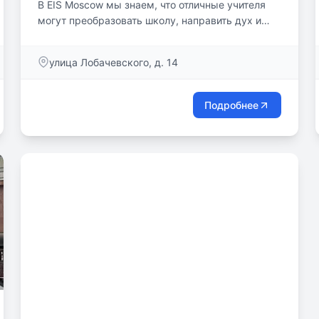
В EIS Moscow мы знаем, что отличные учителя
могут преобразовать школу, направить дух и
культуру и положительно повлиять на успех
своих учеников. Чтобы обеспечить это, наша
улица Лобачевского, д. 14
политика найма состоит в том, чтобы
использовать только квалифицированный
преподавательский состав с британской или
Подробнее
эквивалентной профессиональной
квалификацией преподавателя. Все
преподаватели EIS Moscow являются носителями
английского языка.