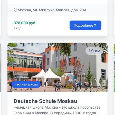
математика, русский язык и литература
Москва, ул. Миклухо-Маклая, дом 20А
изучается концентрированно в виде
определенных циклов.
378 000 руб
Подробнее
в год
1.9 км
частная школа
Deutsche Schule Moskau
Немецкая школа Москва - это школа посольства
Германии в Москве. С середины 1990-х годов