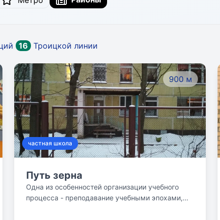
Метро
нций
16
Троицкой линии
900 м
частная школа
Путь зерна
Одна из особенностей организации учебного
процесса - преподавание учебными эпохами,
продолжающимися от одной до четырех недель.
Ряд предметов: история, биология, география,