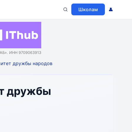
Школам
👤
АБ». ИНН 9709063913
ситет дружбы народов
ет дружбы