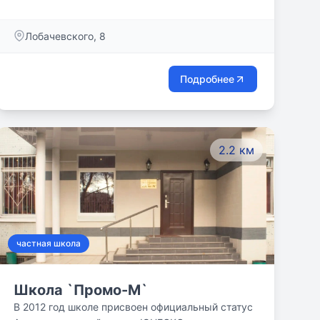
образование. Мы объединили в себе лучшие
российские и мировые практики, новейшие
Лобачевского, 8
образовательные технологии,
высококвалифицированный преподавательский
состав, чтобы дать Вашему ребёнку сильные
Подробнее
академические знания и необходимые в
современном мире мягкие навыки (softskills).
При этом нам важно сохранить личность
ребёнка, его природное любопытство и горящие
2.2 км
глаза. Школа Wellbridge за естественное
движение к знаниям!
частная школа
Школа `Промо-М`
В 2012 год школе присвоен официальный статус