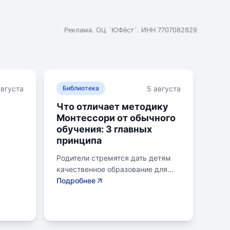
Реклама. ОЦ `ЮФёст`. ИНН 7707082829
августа
5 августа
Библиотека
Что отличает методику
Монтессори от обычного
обучения: 3 главных
принципа
Родители стремятся дать детям
качественное образование для
ели
лучшего будущего. Обучение по
Подробнее
овень
системе Монтессори может
помочь избежать перегрузки и
 Важно
потери интереса у детей.
 чтобы
Монтессори-школа предлагает