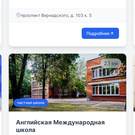
она носит имя российско-германского медика,
гуманиста и благотворителя Фридриха Йозефа
проспект Вернадского, д. 103 к. 5
Хаасса, „святого доктора Москвы“.
Подробнее
2.1 км
частная школа
Английская Международная
школа