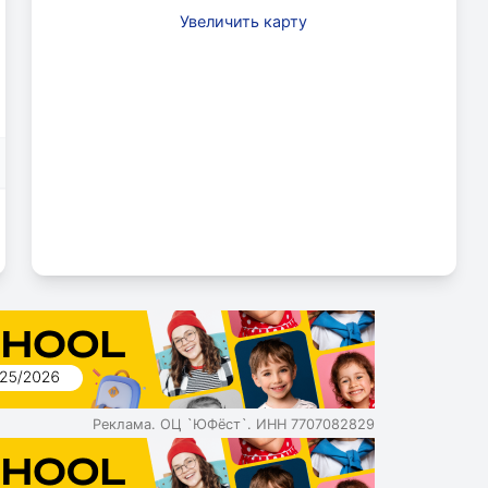
Увеличить карту
Реклама. ОЦ `ЮФёст`. ИНН 7707082829