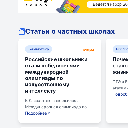
Статьи о частных школах
вчера
Библиотека
Библи
Российские школьники
Почем
стали победителями
стан
международной
жизн
олимпиады по
ОГЭ и 
искусственному
этапами
интеллекту
готовящ
Подроб
В Казахстане завершилась
следую
Международная олимпиада по
Эпишко
искусственному интеллекту.
Подробнее
к экзам
Российские школьники стали
старшег
абсолютными победителями,
юношес