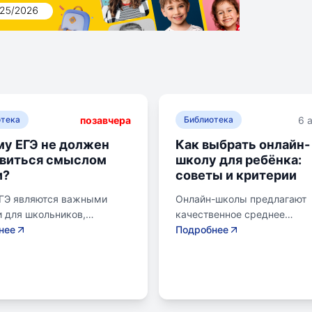
позавчера
6 
отека
Библиотека
у ЕГЭ не должен
Как выбрать онлайн-
овиться смыслом
школу для ребёнка:
и?
советы и критерии
ЕГЭ являются важными
Онлайн-школы предлагают
 для школьников,
качественное среднее
ихся к переходу на
нее
образование без привязки к
Подробнее
щий этап образования.
району. Важно учитывать ц
ла предлагает подготовку
семьи, возраст ребенка, ур
енам, учитывая задачи
его самостоятельности и
о подросткового и
предпочитаемую нагрузку.
кого возраста. Школа
проверить лицензию школы,