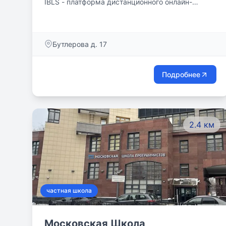
IBLS - платформа дистанционного онлайн-
обучения для детей от одной из старейших
частных школ Москвы “Наши Пенаты”. На базе
IBLS дети получат полноценное среднее
Бутлерова д. 17
образование и аттестации с 1-ого по 11-ый класс
из любой точки мира.
Подробнее
2.4 км
частная школа
Московская Школа