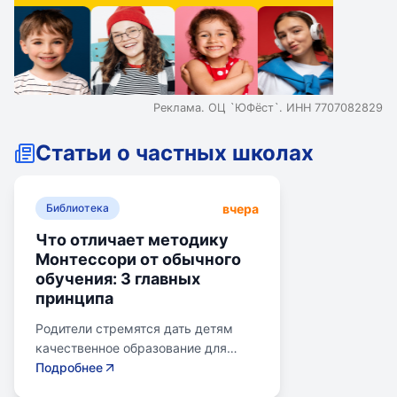
Реклама. ОЦ `ЮФёст`. ИНН 7707082829
Статьи о частных школах
вчера
Библиотека
Что отличает методику
Монтессори от обычного
обучения: 3 главных
принципа
Родители стремятся дать детям
качественное образование для
лучшего будущего. Обучение по
Подробнее
системе Монтессори может помочь