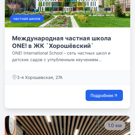
частная школа
Международная частная школа
ONE! в ЖК `Хорошёвский`
ONE! International School – cеть частных школ и
детских садов с углубленным изучением
английского языка, работающая по новому
образовательному стандарту.
3-я Хорошевская, 27А
Подробнее
1.0 км