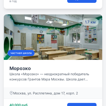
в год
много внимания развитию талантов и способностей
наших детей. Здесь царит семейная, почти
домашняя обстановка.
1.7 км
частная школа
Морозко
Школа «Морозко» — неоднократный победитель
конкурсов Грантов Мэра Москвы. Школа дает
академические, фундаментальные знания,
осуществляя качественное образование с учетом
Москва, ул. Расплетина, дом 17, корп. 2
современных требований, создает условия для
всестороннего развития детей, сохранения и
40 000 руб
укрепления их физического, духовно-нравственного