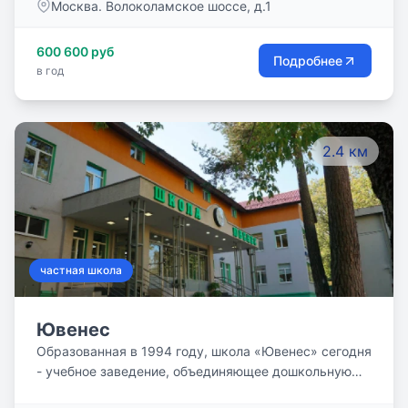
Москва. Волоколамское шоссе, д.1
встречи с профессионалами в разных областях,
курсовые работы в лабораториях, клиниках, СМИ,
600 600 руб
совместные походы в театры и на выставки,
Подробнее
в год
киноклуб…
2.4 км
частная школа
Ювенес
Образованная в 1994 году, школа «Ювенес» сегодня
- учебное заведение, объединяющее дошкольную
подготовку, начальную, основную, старшую школу и