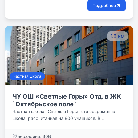
Подробнее
1.8 км
частная школа
ЧУ ОШ «Светлые Горы» Отд. в ЖК
`Октябрьское поле`
Частная школа `Светлые Горы` это современная
школа, рассчитанная на 800 учащихся. В
четырехэтажном здании оборудованы
универсальные и специализированные учебные
Берзарина, 30В