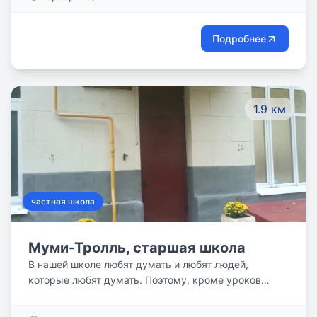
классы, столовая с собственной кухней, зал
хореографии для начальных классов, медицинский
блок, спортивный и актовый залы, библиотека.
Подробнее
1.9 км
частная школа
Муми-Тролль, старшая школа
В нашей школе любят думать и любят людей,
которые любят думать. Поэтому, кроме уроков
увлеченных своим предметом учителей, у нас
проводятся лекции, экспедиции, круглые столы,