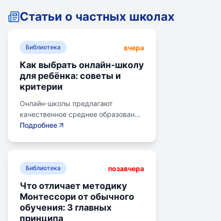
Статьи о частных школах
вчера
Библиотека
Как выбрать онлайн-школу
для ребёнка: советы и
критерии
Онлайн-школы предлагают
качественное среднее образование
без привязки к району. Важно
Подробнее
учитывать цели семьи, возраст
ребенка, уровень его
самостоятельности и
позавчера
предпочитаемую нагрузку. Важно
Библиотека
проверить лицензию школы, чтобы
Что отличает методику
получить аттестат для поступления
Монтессори от обычного
в университет или колледж.
обучения: 3 главных
Онлайн-школы могут быть разными
принципа