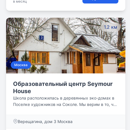
в месяц
1.2 км
Москва
Образовательный центр Seymour
House
Школа расположилась в деревянных эко-домах в
Поселке художников на Соколе. Мы верим в то, что
нашим ученикам нужны высококлассные педагоги.
Все наши учителя - носители английского или
Верещагина, дом 3 Москва
билингвы. Каждый обладает уникальными
знаниями и навыками. У нас нет оценок и