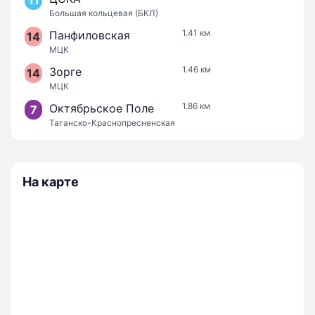
11
Большая кольцевая (БКЛ)
1.41 км
Панфиловская
14
МЦК
1.46 км
Зорге
14
МЦК
1.86 км
Октябрьское Поле
7
Таганско-Краснопресненская
На карте