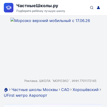
ЧастныеШколы.ру
👤
Подберите ребёнку лучшую школу
Реклама. ШКОЛА `МОРОЗКО`. ИНН 7701172145
🏠
Частные школы Москвы
САО
Хорошёвский
UFirst метро Аэропорт