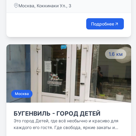
обеспечены 3-х разовым горячим питанием,
Москва, Коккинаки Ул., 3
заботливо приготовленным нашими поварами.
Медико-психологическая и логопедическая службы
сопровождают падагогический процесс.
Подробнее
Проведение диспансеризации, тренингов, деловых
игр, занятий по профориентации поддерживают
здоровье учащихся, создают соответствующий
психологический климат, позволяют осознанно
1.6 км
выбрать будущую профессию.
Москва
БУГЕНВИЛЬ - ГОРОД ДЕТЕЙ
Это город Детей, где всё необычно и красиво для
каждого его гостя. Где свобода, яркие закаты и
рассветы. Там правят дети. Там любовь и смех.