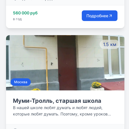
человек). В дополнение к общеобразовательной
программе работает федеральная целевая
560 000 руб
программа «Одаренные дети». Школа уделяет
Подробнее
в год
много внимания развитию талантов и способностей
наших детей. Здесь царит семейная, почти
домашняя обстановка.
1.5 км
Москва
Муми-Тролль, старшая школа
В нашей школе любят думать и любят людей,
которые любят думать. Поэтому, кроме уроков
увлеченных своим предметом учителей, у нас
проводятся лекции, экспедиции, круглые столы,