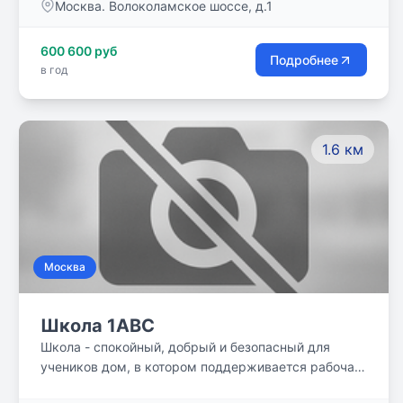
Москва. Волоколамское шоссе, д.1
встречи с профессионалами в разных областях,
курсовые работы в лабораториях, клиниках, СМИ,
600 600 руб
совместные походы в театры и на выставки,
Подробнее
в год
киноклуб…
1.6 км
Москва
Школа 1ABC
Школа - спокойный, добрый и безопасный для
учеников дом, в котором поддерживается рабочая
дисциплина и здоровый образ жизни. Учащиеся