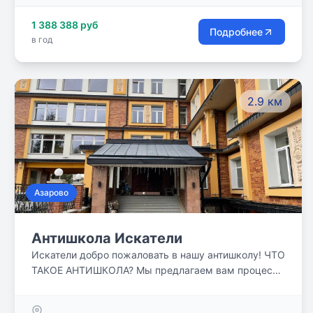
Школа находится в нескольких минутах езды от
1 388 388 руб
основных жилых резиденций района, в удобной
Подробнее
в год
доступности от центра города.
2.9 км
Азарово
Антишкола Искатели
Искатели добро пожаловать в нашу антишколу! ЧТО
ТАКОЕ АНТИШКОЛА? Мы предлагаем вам процесс
обучения, ориентированный не на форму, а на
содержание. Наши преподаватели используют