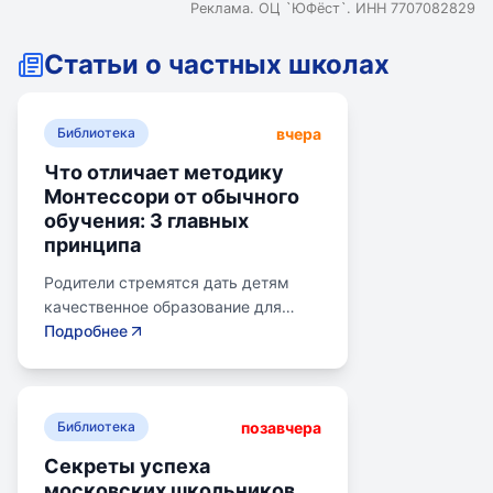
Реклама. ОЦ `ЮФёст`. ИНН 7707082829
Статьи о частных школах
вчера
Библиотека
Что отличает методику
Монтессори от обычного
обучения: 3 главных
принципа
Родители стремятся дать детям
качественное образование для
лучшего будущего. Обучение по
Подробнее
системе Монтессори может помочь
избежать перегрузки и потери
интереса у детей. Монтессори-
позавчера
школа предлагает уроки на
Библиотека
природе, лабораторные
Секреты успеха
эксперименты и творческие
московских школьников