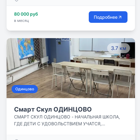
увлекательные нестандартные авторские
методики. Помимо освоения школьной программы
80 000 руб
мы ставим себе задачу помочь ученикам освоить,
Подробнее
в месяц
как общепринятые, базовые навыки, так и
нестандартные, продвинутые.
3.7 км
Одинцово
Смарт Скул ОДИНЦОВО
СМАРТ СКУЛ ОДИНЦОВО - НАЧАЛЬНАЯ ШКОЛА,
ГДЕ ДЕТИ С УДОВОЛЬСТВИЕМ УЧАТСЯ,
ОБЩАЮТСЯ, ЗАНИМАЮТСЯ В КРУЖКАХ, ДРУЖАТ,
ГУЛЯЮТ! НАШИ ДЕТИ РАСТУТ В УВАЖИТЕЛЬНОЙ,