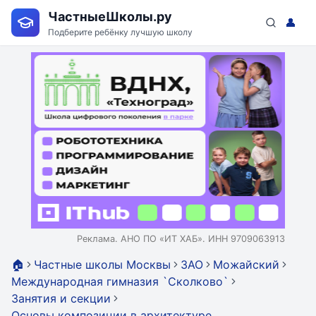
ЧастныеШколы.ру
👤
Подберите ребёнку лучшую школу
Реклама. АНО ПО «ИТ ХАБ». ИНН 9709063913
🏠
Частные школы Москвы
ЗАО
Можайский
Международная гимназия `Сколково`
Занятия и секции
Основы композиции в архитектуре