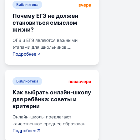
вчера
Библиотека
Почему ЕГЭ не должен
становиться смыслом
жизни?
ОГЭ и ЕГЭ являются важными
этапами для школьников,
готовящихся к переходу на
Подробнее
следующий этап образования.
Эпишкола предлагает подготовку к
экзаменам, учитывая задачи
позавчера
старшего подросткового и
Библиотека
юношеского возраста. Школа
Как выбрать онлайн-школу
помогает детям развивать
для ребёнка: советы и
личностные навыки, получать опыт
критерии
самоопределения и выбирать
профессию. В программе школы
Онлайн-школы предлагают
уделяется внимание базовым
качественное среднее образование
знаниям, учебным навыкам и
без привязки к району. Важно
Подробнее
углубленным спецкурсам. В школе
учитывать цели семьи, возраст