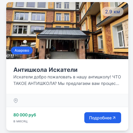
2.9 км
Азарово
Антишкола Искатели
Искатели добро пожаловать в нашу антишколу! ЧТО
ТАКОЕ АНТИШКОЛА? Мы предлагаем вам процесс
обучения, ориентированный не на форму, а на
содержание. Наши преподаватели используют
увлекательные нестандартные авторские
методики. Помимо освоения школьной программы
80 000 руб
мы ставим себе задачу помочь ученикам освоить,
Подробнее
в месяц
как общепринятые, базовые навыки, так и
нестандартные, продвинутые.