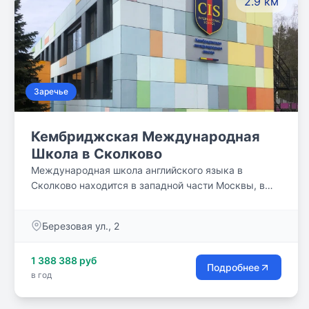
2.9 км
Заречье
Кембриджская Международная
Школа в Сколково
Международная школа английского языка в
Сколково находится в западной части Москвы, в
непосредственной близости от Инновационного
центра «Сколково», в природно-парковой зоне, в
Березовая ул., 2
окружении многочисленных спортивных площадок.
Школа находится в нескольких минутах езды от
1 388 388 руб
основных жилых резиденций района, в удобной
Подробнее
в год
доступности от центра города.