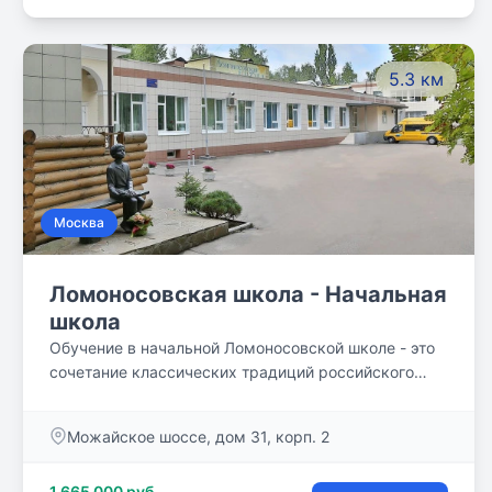
прогулку, медицинское и логопедическое
сопровождение, оборудованные аудитории,
обеспечение безопасности ЧОПом. Наполняемость
5.3 км
классов – 16 человек.
Москва
Ломоносовская школа - Начальная
школа
Обучение в начальной Ломоносовской школе - это
сочетание классических традиций российского
образования с современными и эффективными
образовательными технологиями. Образование
Можайское шоссе, дом 31, корп. 2
дети получают с нулевого (подготовительного) по 4
класс.
1 665 000 руб