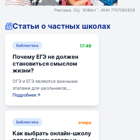
Реклама. ОЦ `ЮФёст`. ИНН 7707082829
Статьи о частных школах
17:49
Библиотека
Почему ЕГЭ не должен
становиться смыслом
жизни?
ОГЭ и ЕГЭ являются важными
этапами для школьников,
готовящихся к переходу на
Подробнее
следующий этап образования.
Эпишкола предлагает подготовку к
экзаменам, учитывая задачи
вчера
старшего подросткового и
Библиотека
юношеского возраста. Школа
Как выбрать онлайн-школу
помогает детям развивать