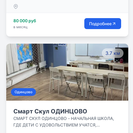
содержание. Наши преподаватели используют
увлекательные нестандартные авторские
методики. Помимо освоения школьной программы
80 000 руб
мы ставим себе задачу помочь ученикам освоить,
Подробнее
в месяц
как общепринятые, базовые навыки, так и
нестандартные, продвинутые.
3.7 км
Одинцово
Смарт Скул ОДИНЦОВО
СМАРТ СКУЛ ОДИНЦОВО - НАЧАЛЬНАЯ ШКОЛА,
ГДЕ ДЕТИ С УДОВОЛЬСТВИЕМ УЧАТСЯ,
ОБЩАЮТСЯ, ЗАНИМАЮТСЯ В КРУЖКАХ, ДРУЖАТ,