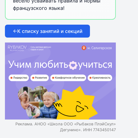
весело усваивать правила и нормы
французского языка!
К списку занятий и секций
Реклама. АНОО «Школа ООО «Рыбаков ПлэйСкул»
Дегунино». ИНН 7743450147