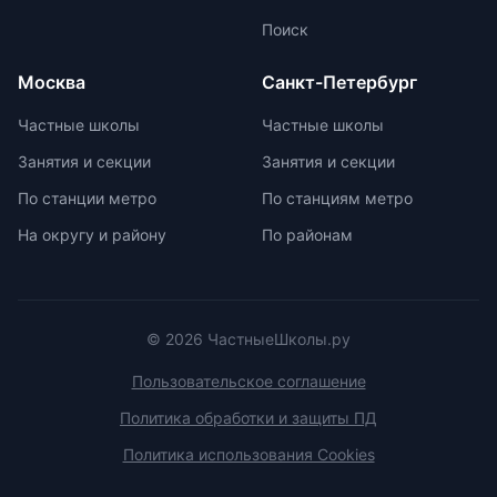
ученику. Частные школы
Поиск
предлагают широкий спектр
внеурочных возможностей для
Москва
Санкт-Петербург
развития ребенка. При выборе
частной школы необходимо
Частные школы
Частные школы
учитывать ее преимущества и
Занятия и секции
Занятия и секции
недостатки, а также финансовые
возможности семьи. Важно
По станции метро
По станциям метро
проверить наличие
На округу и району
По районам
образовательной лицензии и
государственной аккредитации,
изучить репутацию школы и
условия договора об оказании
платных образовательных услуг.
© 2026 ЧастныеШколы.ру
Пользовательское соглашение
Политика обработки и защиты ПД
Политика использования Cookies