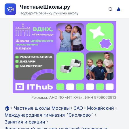
ЧастныеШколы.ру
👤
Подберите ребёнку лучшую школу
Реклама. АНО ПО «ИТ ХАБ». ИНН 9709063913
🏠
Частные школы Москвы
ЗАО
Можайский
Международная гимназия `Сколково`
Занятия и секции
Французский язык для малышей (групповые