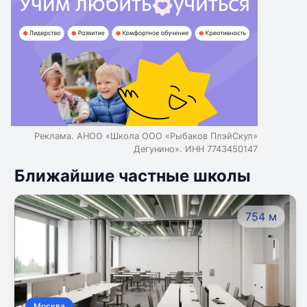
Реклама. АНОО «Школа ООО «Рыбаков ПлэйСкул»
Дегунино». ИНН 7743450147
Ближайшие частные школы
754 м
Москва