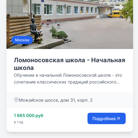
классов – 16 человек.
Москва
Ломоносовская школа - Начальная
школа
Обучение в начальной Ломоносовской школе - это
сочетание классических традиций российского
образования с современными и эффективными
образовательными технологиями. Образование
Можайское шоссе, дом 31, корп. 2
дети получают с нулевого (подготовительного) по 4
класс.
1 665 000 руб
Подробнее
в год