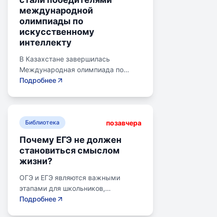
международной
олимпиады по
искусственному
интеллекту
В Казахстане завершилась
Международная олимпиада по
искусственному интеллекту.
Подробнее
Российские школьники стали
абсолютными победителями,
завоевав семь золотых и одну
позавчера
бронзовую медаль. Олимпиада
Библиотека
объединила 465 школьников из 105
Почему ЕГЭ не должен
стран, заняв второе место по числу
становиться смыслом
участников. Награды получили
жизни?
Артем Горохов, Михаил Вершинин,
Елисей Кирпиченко и другие.
ОГЭ и ЕГЭ являются важными
Дмитрий Чернышенко поздравил
этапами для школьников,
медалистов, подчеркнув
готовящихся к переходу на
Подробнее
значимость гуманитарных связей с
следующий этап образования.