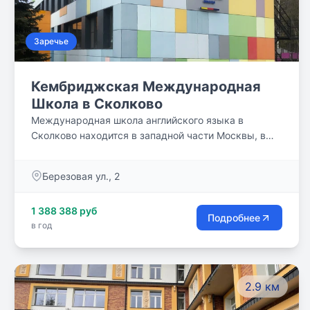
Заречье
Кембриджская Международная
Школа в Сколково
Международная школа английского языка в
Сколково находится в западной части Москвы, в
непосредственной близости от Инновационного
центра «Сколково», в природно-парковой зоне, в
Березовая ул., 2
окружении многочисленных спортивных площадок.
Школа находится в нескольких минутах езды от
1 388 388 руб
основных жилых резиденций района, в удобной
Подробнее
в год
доступности от центра города.
2.9 км