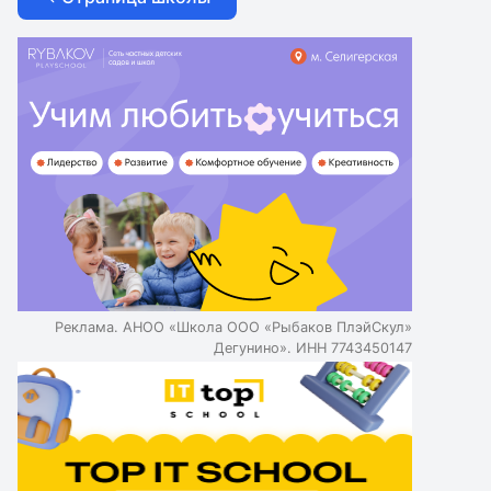
Реклама. АНОО «Школа ООО «Рыбаков ПлэйСкул»
Дегунино». ИНН 7743450147