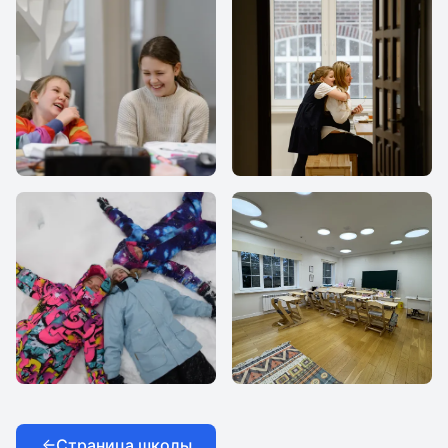
МИР
МИР
МИР
МИР
Страница школы