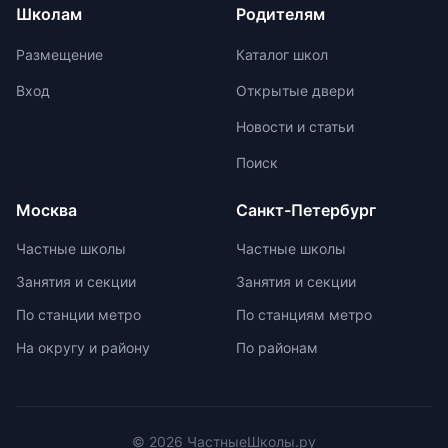
результаты на международных
Школам
Родителям
учеников. Отсутствие страха перед
олимпиадах. Путь к
оценками и акцент на качественной
международной олимпиаде
Размещение
Каталог школ
оценке помогают детям развивать
начинается с национальных
свои навыки и интересы.
соревнований, включая школьные,
Вход
Открытые двери
муниципальные, региональные и
Новости и статьи
заключительные этапы
Всероссийской олимпиады
Поиск
школьников. Подготовка к
олимпиадам включает учебно-
Москва
Санкт-Петербург
тренировочные сборы,
интенсивные занятия, практикумы,
Частные школы
Частные школы
лекции, разборы задач и
Занятия и секции
Занятия и секции
индивидуальные консультации.
Участие в международных
По станции метро
По станциям метро
олимпиадах помогает получить
На округу и району
По районам
новый опыт, пройти серьезную
подготовку и пообщаться с
участниками из других стран.
© 2026 ЧастныеШколы.ру