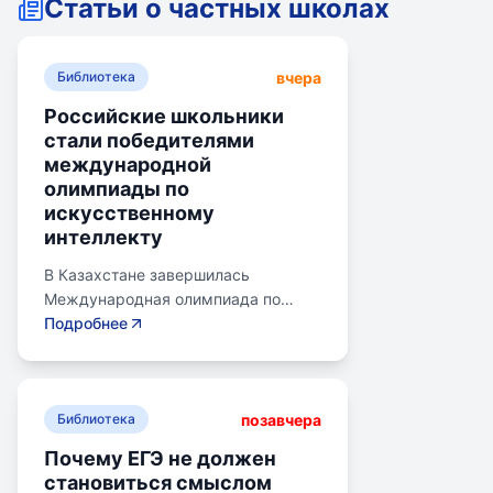
Статьи о частных школах
вчера
Библиотека
Российские школьники
стали победителями
международной
олимпиады по
искусственному
интеллекту
В Казахстане завершилась
Международная олимпиада по
искусственному интеллекту.
Подробнее
Российские школьники стали
абсолютными победителями,
завоевав семь золотых и одну
позавчера
бронзовую медаль. Олимпиада
Библиотека
объединила 465 школьников из 105
Почему ЕГЭ не должен
стран, заняв второе место по числу
становиться смыслом
участников. Награды получили