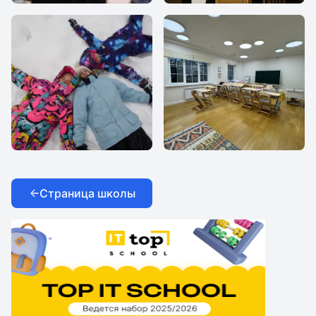
МИР
МИР
МИР
МИР
Страница школы