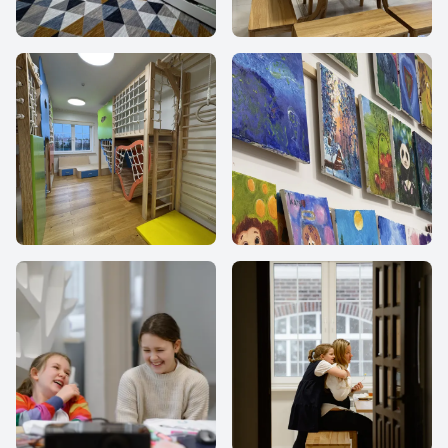
МИР
МИР
МИР
МИР