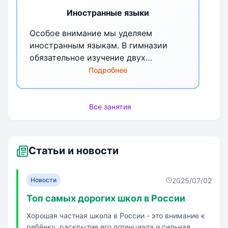
Иностранные языки
Особое внимание мы уделяем
иностранным языкам. В гимназии
обязательное изучение двух
иностранных языков, но некоторые
Подробнее
наши выпускники свободно владеют
тремя-четырьмя языками. Для этого
есть все возможности. Мы начинаем
Все занятия
работу с гимназистами уже в
детском саду. Есть выбор, какой
язык учить, ведь мы преподаем
Статьи и новости
английский, французский,
итальянский, испанский, немецкий,
китайский и латынь. В детском саду,
2025/07/02
Новости
начальной и средней школе работают
Топ самых дорогих школ в России
педагоги-иностранцы, носители
Хорошая частная школа в России - это внимание к
языка. Они постоянно общаются с
ребёнку, раскрытие его потенциала и сильная