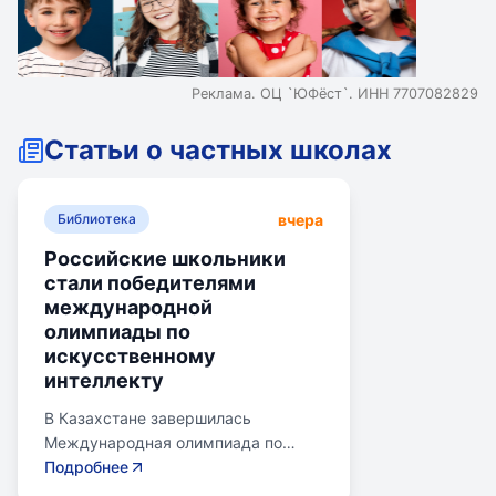
Реклама. ОЦ `ЮФёст`. ИНН 7707082829
Статьи о частных школах
вчера
Библиотека
Российские школьники
стали победителями
международной
олимпиады по
искусственному
интеллекту
В Казахстане завершилась
Международная олимпиада по
искусственному интеллекту.
Подробнее
Российские школьники стали