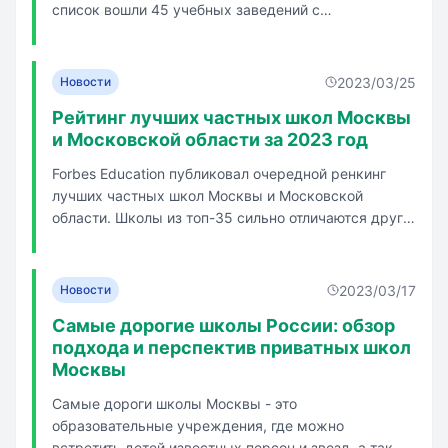
список вошли 45 учебных заведений с
государственной аккредитацией или лицензией на
обучение по российским образовательным
стандартам. Школы распределены по трем
2023/03/25
Новости
группам в зависимости от стоимости обучения.
Рейтинг лучших частных школ Москвы
Каждая ...
и Московской области за 2023 год
Forbes Education публиковал очередной ренкинг
лучших частных школ Москвы и Московской
области. Школы из топ-35 сильно отличаются друг
от друга: одни нацелены на высокие
академические результаты, другие — на
разностороннее развитие, третьи видят свою
2023/03/17
Новости
главную задачу в развитии субъектности ребенка.
Самые дорогие школы России: обзор
...
подхода и перспектив приватных школ
Москвы
Самые дороги школы Москвы - это
образовательные учреждения, где можно
встретить детей известных персон и звезд, а также