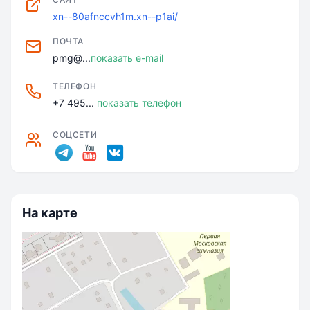
xn--80afnccvh1m.xn--p1ai/
ПОЧТА
pmg@...
показать e-mail
ТЕЛЕФОН
+7 495...
показать телефон
СОЦСЕТИ
На карте