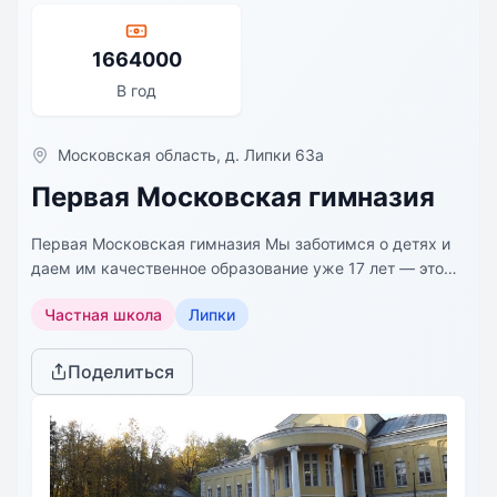
1664000
В год
Московская область, д. Липки 63а
Первая Московская гимназия
Первая Московская гимназия Мы заботимся о детях и
даем им качественное образование уже 17 лет — это
более 100 выпускников и более 600 учеников и
Частная школа
Липки
воспитанников детского сада. Мы выпускаем ребят с
высоким качеством подготовки и отличными
результатами экзаменов. Среди них победители и
Поделиться
призеры всероссийских олимпиад, обладатели Премии
Президента Р Ф для поддержки талантливой молодежи
и 6 золотых медалистов.