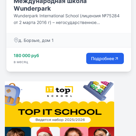
Международная школа
Wunderpark
Wunderpark International School (лицензия №75284
от 2 марта 2016 г) – негосударственное
коммерческое образовательное учреждение. Она
находится на частной охраняемой территории в
д. Борзые, дом 1
живописном месте на 23 км Новорижского шоссе.
В школе Wunderpark дети обучаются по уникальной
180 000 руб
программе, созданной для нас опытными
Подробнее
в месяц
методистами. Обучение основано на принципе
билингвальности и лучших программах
Великобритании и России.