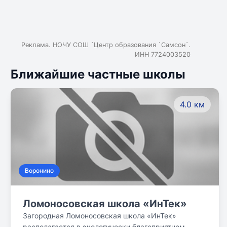
Реклама. НОЧУ СОШ `Центр образования `Самсон`.
ИНН 7724003520
Ближайшие частные школы
4.0 км
Воронино
Ломоносовская школа «ИнТек»
Загородная Ломоносовская школа «ИнТек»
располагается в экологически благоприятном