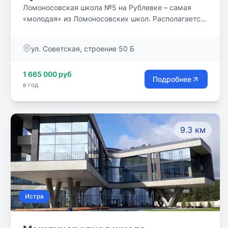
Ломоносовская школа №5 на Рублевке – самая
«молодая» из Ломоносовских школ. Располагается
в живописном, экологически благоприятном районе
Подмосковья, в селе Успенское, на Рублево-
ул. Советская, строение 50 Б
Успенском шоссе. Здание школы – современный
образовательный комплекс, инфраструктура
1 665 000 руб
которого позволяет реализовывать инновационные
Подробнее
в год
образовательные технологии.
9.3 км
Истра