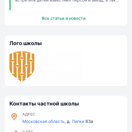
получить разностороннее образование для будущей
успешной жизни. В школах, о которых будет идти
Все статьи и новости
речь, делают большой упор на изучение
иностранных языков, знакомство с
представителям...
Лого школы
Контакты частной школы
АДРЕС
Московская область
, д.
Липки
63а
САЙТ