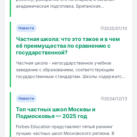
детьми в рамках учебного процесса,
академическая подготовка. Британская
во время отдыха, развлечений или
международная школа (BIS) предлагает
дополнительных занятий. С первого
образование по российской и международной
класса часть предметов основной
программам с индивидуальным планом занятий
2025/01/10
Новости
программы преподается на двух
для детей с недостаточным уровнем английского.
языках: английском и русском.
Частная школа: что это такое и в чем
Пе...
её преимущества по сравнению с
государственной?
Частная школа - негосударственное учебное
заведение с образованием, соответствующим
государственным стандартам. Школы содержатся
за счет платы за обучение и частных фондов,
учредителями могут быть частные лица и
организации. Атмосфера частной школы отличается
2024/12/13
Новости
от государственной, здесь развита корпор...
Топ частных школ Москвы и
Подмосковья — 2025 год
Forbes Education представляет пятый ренкинг
лучших частных школ Московского региона. В