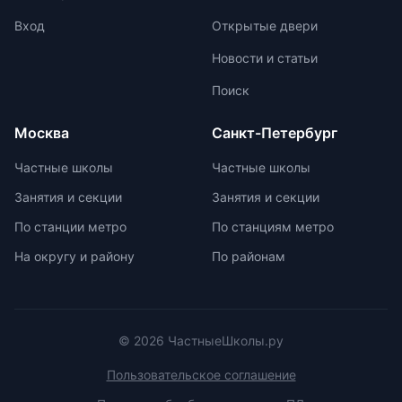
оценке помогают детям развивать
начинается с национальных
свои навыки и интересы.
соревнований, включая школьные,
Вход
Открытые двери
муниципальные, региональные и
Новости и статьи
заключительные этапы
Всероссийской олимпиады
Поиск
школьников. Подготовка к
олимпиадам включает учебно-
Москва
Санкт-Петербург
тренировочные сборы,
интенсивные занятия, практикумы,
Частные школы
Частные школы
лекции, разборы задач и
Занятия и секции
Занятия и секции
индивидуальные консультации.
Участие в международных
По станции метро
По станциям метро
олимпиадах помогает получить
На округу и району
По районам
новый опыт, пройти серьезную
подготовку и пообщаться с
участниками из других стран.
© 2026 ЧастныеШколы.ру
Пользовательское соглашение