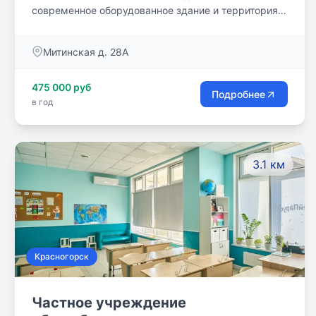
современное оборудованное здание и территория.
Государственная лицензия на осуществление
образовательной деятельности в сфере
Митинская д. 28А
дошкольного, начального школьного образования, а
также дополнительного образования детей и
475 000 руб
взрослых.
Подробнее
в год
3.1 км
Красногорск
Частное учреждение