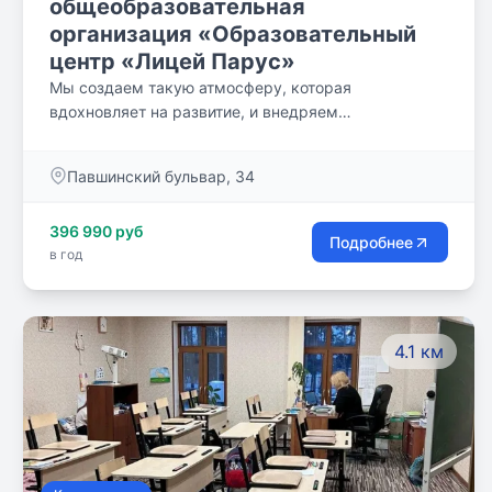
общеобразовательная
организация «Образовательный
центр «Лицей Парус»
Мы создаем такую атмосферу, которая
вдохновляет на развитие, и внедряем
инновационные подходы в образование. Особое
внимание мы уделяем математике: уже с первого
Павшинский бульвар, 34
класса в нашу программу включены олимпиадная
математика и робототехника.
396 990 руб
Подробнее
в год
4.1 км