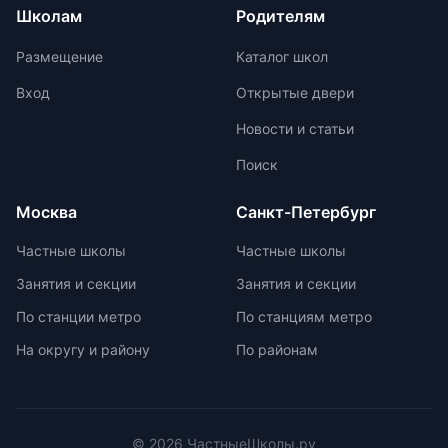
физиологических особенностей
результаты на международных
Школам
Родителям
учеников. Отсутствие страха перед
олимпиадах. Путь к
оценками и акцент на качественной
международной олимпиаде
Размещение
Каталог школ
оценке помогают детям развивать
начинается с национальных
свои навыки и интересы.
соревнований, включая школьные,
Вход
Открытые двери
муниципальные, региональные и
Новости и статьи
заключительные этапы
Всероссийской олимпиады
Поиск
школьников. Подготовка к
олимпиадам включает учебно-
Москва
Санкт-Петербург
тренировочные сборы,
интенсивные занятия, практикумы,
Частные школы
Частные школы
лекции, разборы задач и
Занятия и секции
Занятия и секции
индивидуальные консультации.
Участие в международных
По станции метро
По станциям метро
олимпиадах помогает получить
На округу и району
По районам
новый опыт, пройти серьезную
подготовку и пообщаться с
участниками из других стран.
© 2026 ЧастныеШколы.ру