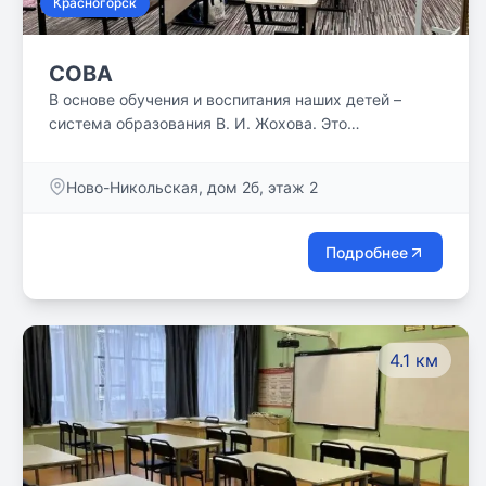
Красногорск
СОВА
В основе обучения и воспитания наших детей –
система образования В. И. Жохова. Это
заслуженный учитель РФ, методист с многолетним
стажем, автор учебников и пособий по математике.
Ново-Никольская, дом 2б, этаж 2
Главная идея – сохранить творческий потенциал
ребенка, который есть в нем от рождения. Дети,
занимающиеся по этой методике, с удовольствием
Подробнее
ходят в школу, умеют отстаивать свою точку зрения
и уважать других.
4.1 км