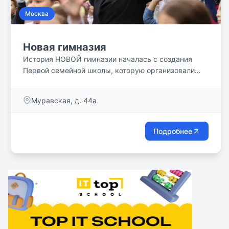
Москва
Новая гимназия
История НОВОЙ гимназии началась с создания
Первой семейной школы, которую организовали
педагоги, увлеченные идеей возрождения русского
классического образования, и родители, которые
Муравская, д. 44а
хотели дать такое образование своим детям. Мы
выросли и называемся Новой Гимназией. Появился
бесценный опыт взаимодействия между
Подробнее
учителями, учениками и родителями. Мы видим
результат своего труда. Это позволяет нам
утверждать, что мы на верном пути и продолжаем
движение вперед.