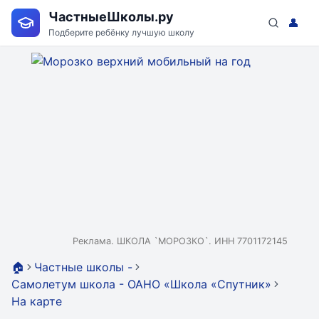
ЧастныеШколы.ру
👤
Подберите ребёнку лучшую школу
Реклама. ШКОЛА `МОРОЗКО`. ИНН 7701172145
🏠
Частные школы -
Самолетум школа - ОАНО «Школа «Спутник»
На карте