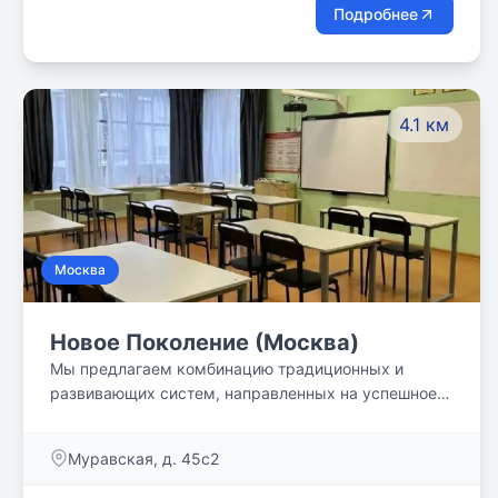
занимающиеся по этой методике, с удовольствием
Подробнее
ходят в школу, умеют отстаивать свою точку зрения
и уважать других.
4.1 км
Москва
Новое Поколение (Москва)
Мы предлагаем комбинацию традиционных и
развивающих систем, направленных на успешное
будущее каждого ребенка.
Муравская, д. 45с2