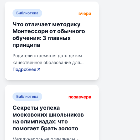
вчера
Библиотека
Что отличает методику
Монтессори от обычного
обучения: 3 главных
принципа
Родители стремятся дать детям
качественное образование для
лучшего будущего. Обучение по
Подробнее
системе Монтессори может помочь
избежать перегрузки и потери
интереса у детей. Монтессори-
позавчера
школа предлагает уроки на
Библиотека
природе, лабораторные
Секреты успеха
эксперименты и творческие
московских школьников
погружения для развития детей.
на олимпиадах: что
Разные стили обучения подходят
помогает брать золото
для разных типов учеников:
экспериментаторы, читатели,
Международные олимпиады -