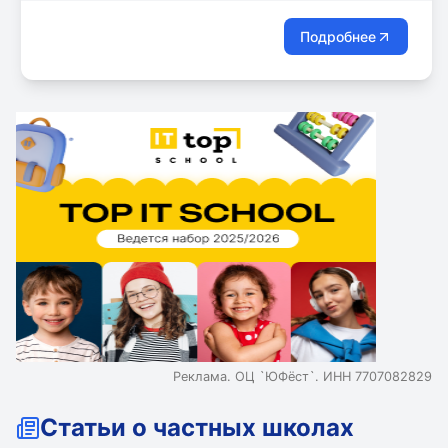
выросли и называемся Новой Гимназией. Появился
бесценный опыт взаимодействия между
Подробнее
учителями, учениками и родителями. Мы видим
результат своего труда. Это позволяет нам
утверждать, что мы на верном пути и продолжаем
движение вперед.
Реклама. ОЦ `ЮФёст`. ИНН 7707082829
Статьи о частных школах