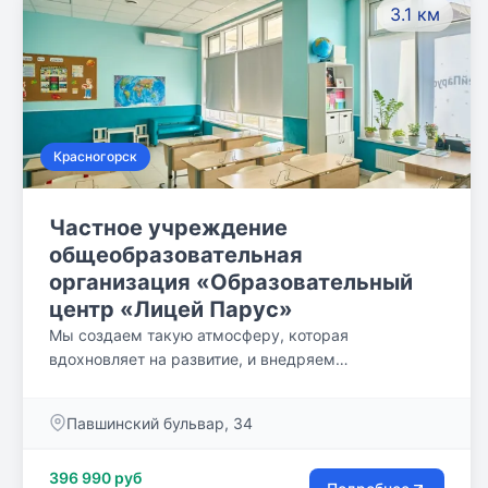
3.1 км
Красногорск
Частное учреждение
общеобразовательная
организация «Образовательный
центр «Лицей Парус»
Мы создаем такую атмосферу, которая
вдохновляет на развитие, и внедряем
инновационные подходы в образование. Особое
внимание мы уделяем математике: уже с первого
Павшинский бульвар, 34
класса в нашу программу включены олимпиадная
математика и робототехника.
396 990 руб