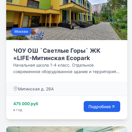
Москва
ЧОУ ОШ `Светлые Горы` ЖК
«LIFE-Митинская Ecopark
Начальная школа 1-4 класс. Отдельное
современное оборудованное здание и территория.
Государственная лицензия на осуществление
образовательной деятельности в сфере
Митинская д. 28А
дошкольного, начального школьного образования, а
также дополнительного образования детей и
475 000 руб
взрослых.
Подробнее
в год