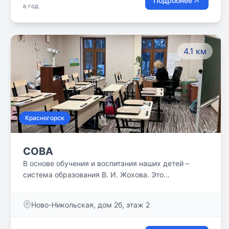
Подробнее
в год
4.1 км
Красногорск
СОВА
В основе обучения и воспитания наших детей –
система образования В. И. Жохова. Это
заслуженный учитель РФ, методист с многолетним
стажем, автор учебников и пособий по математике.
Ново-Никольская, дом 2б, этаж 2
Главная идея – сохранить творческий потенциал
ребенка, который есть в нем от рождения. Дети,