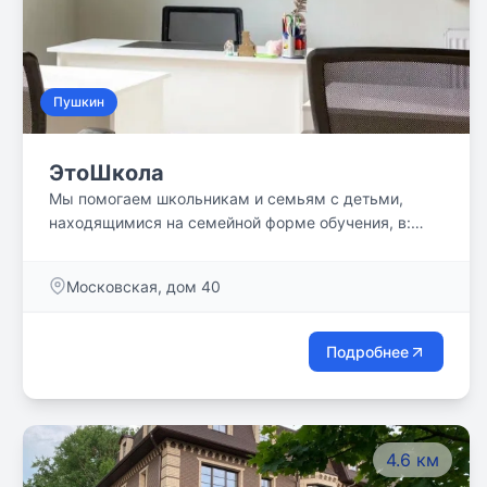
Пушкин
ЭтоШкола
Мы помогаем школьникам и семьям с детьми,
находящимися на семейной форме обучения, в:
сопровождении в любых юридических аспектах,
подборе специалистов и профильных центров
Московская, дом 40
аттестации, организации контроля освоения
программ любой сложности, организации досуга во
второй половине дня.
Подробнее
4.6 км