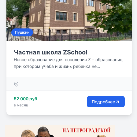
Пушкин
Частная школа ZSchool
Новое образование для поколения Z – образование,
при котором учеба и жизнь ребенка не
разделяются, а ученик в процессе обучения
становится главным действующим лицом. Для
этого ему необходимо безопасное пространство,
где обучение строится на интересе ребенка, где не
52 000 руб
навязываются рамки и стереотипы. В таком
Подробнее
в месяц
пространстве учитель, ребенок и родитель смогут
друг другу доверять.