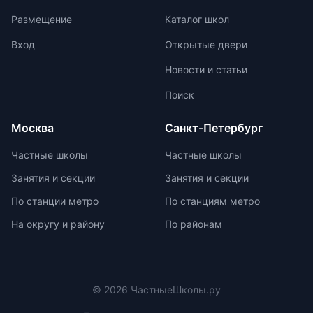
в выбранной профессии.
обучения, от базовых предметов до
Размещение
Каталог школ
углубленных направлений. Важно
оценить учебную программу,
Вход
Открытые двери
преподавателей, формат обратной
Новости и статьи
связи, сопровождение ребенка и
родителей, а также технические
Поиск
условия платформы. Стоимость
обучения в онлайн-школе зависит от
Москва
Санкт-Петербург
выбранного тарифа и
дополнительных услуг. Важно
Частные школы
Частные школы
изучить отзывы и пройти пробный
Занятия и секции
Занятия и секции
период перед принятием решения о
выборе онлайн-школы.
По станции метро
По станциям метро
На округу и району
По районам
© 2026 ЧастныеШколы.ру