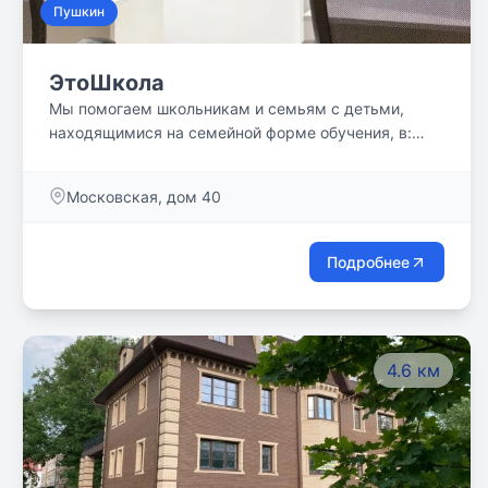
Пушкин
ЭтоШкола
Мы помогаем школьникам и семьям с детьми,
находящимися на семейной форме обучения, в:
сопровождении в любых юридических аспектах,
подборе специалистов и профильных центров
Московская, дом 40
аттестации, организации контроля освоения
программ любой сложности, организации досуга во
второй половине дня.
Подробнее
4.6 км