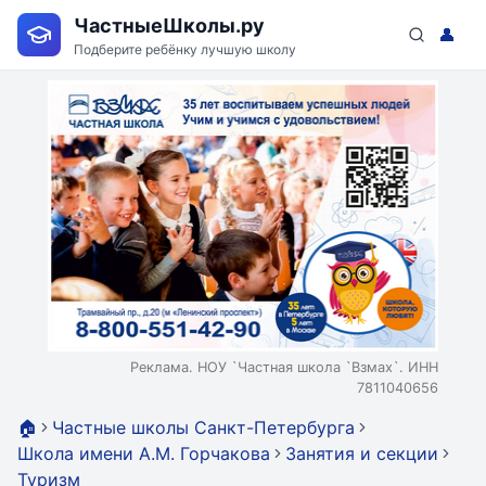
ЧастныеШколы.ру
👤
Подберите ребёнку лучшую школу
Реклама. НОУ `Частная школа `Взмах`. ИНН
7811040656
🏠
Частные школы Санкт-Петербурга
Школа имени А.М. Горчакова
Занятия и секции
Туризм