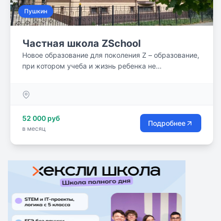
Пушкин
Частная школа ZSchool
Новое образование для поколения Z – образование,
при котором учеба и жизнь ребенка не
разделяются, а ученик в процессе обучения
становится главным действующим лицом. Для
этого ему необходимо безопасное пространство,
где обучение строится на интересе ребенка, где не
52 000 руб
навязываются рамки и стереотипы. В таком
Подробнее
в месяц
пространстве учитель, ребенок и родитель смогут
друг другу доверять.