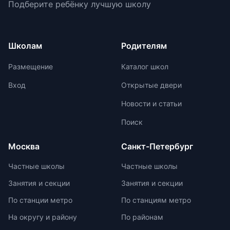
Подберите ребёнку лучшую школу
перегрузки информацией,
показателем качества образования
регулируя нагрузку в зависимости
для страны. Российские школьники
от возрастных задач и
ежегодно демонстрируют высокие
физиологических особенностей
результаты на международных
Школам
Родителям
учеников. Отсутствие страха перед
олимпиадах. Путь к
оценками и акцент на качественной
международной олимпиаде
Размещение
Каталог школ
оценке помогают детям развивать
начинается с национальных
свои навыки и интересы.
соревнований, включая школьные,
Вход
Открытые двери
муниципальные, региональные и
Новости и статьи
заключительные этапы
Всероссийской олимпиады
Поиск
школьников. Подготовка к
олимпиадам включает учебно-
Москва
Санкт-Петербург
тренировочные сборы,
интенсивные занятия, практикумы,
Частные школы
Частные школы
лекции, разборы задач и
Занятия и секции
Занятия и секции
индивидуальные консультации.
Участие в международных
По станции метро
По станциям метро
олимпиадах помогает получить
На округу и району
По районам
новый опыт, пройти серьезную