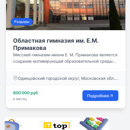
Раздоры
Областная гимназия им. Е.М.
Примакова
Миссией гимназии имени Е. М. Примакова является
создание мотивирующей образовательной среды
для воспитания лидеров, способных менять мир к
лучшему. Наши двери открыты с 8:00 утра до
Одинцовский городской округ, Московская обл.,
20:00 вечера, занятия проходят с сентября по июнь
143082
включительно. Серьезную часть школьной жизни
800 000 руб
занимает дополнительное образование.
Подробнее
в месяц