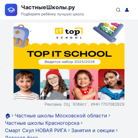
ЧастныеШколы.ру
👤
Подберите ребёнку лучшую школу
Реклама. ОЦ `ЮФёст`. ИНН 7707082829
🏠
Частные школы Московской области
Частные школы Красногорска
Смарт Скул НОВАЯ РИГА
Занятия и секции
Детская йога