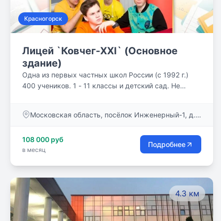
Красногорск
Лицей `Ковчег-XXI` (Основное
здание)
Одна из первых частных школ России (с 1992 г.)
400 учеников. 1 - 11 классы и детский сад. Не
просто «сумма знаний» – авось пригодится! – а
вопросы, имеющие мировоззренческое значение
Московская область, посёлок Инженерный-1, д.
для ребенка и подростка, – вот программа нашей
2, стр.1
школы. Учим думать, а не повторять чужие мысли,
108 000 руб
и каждый урок у нас – маленькое открытие.
Подробнее
в месяц
Питание и автобусы.
4.3 км