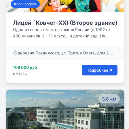
Красногорск
Лицей `Ковчег-XXI (Второе здание)
Одна из первых частных школ России (с 1992 г.)
400 учеников. 1 - 11 классы и детский сад. Не
просто «сумма знаний» – авось пригодится! – а
вопросы, имеющие мировоззренческое значение
деревня Поздняково, ул. Третья Охота, дом 2,
для ребенка и подростка, – вот программа нашей
помещение 24
школы. Учим думать, а не повторять чужие мысли,
108 000 руб
и каждый урок у нас – маленькое открытие.
Подробнее
в месяц
Питание и автобусы.
3.8 км