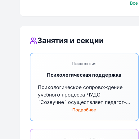
Частная школа
Частная ш
Все
`Созвучие`
`Созвучие
Занятия и секции
Психология
Психологическая поддержка
Психологическое сопровождение
учебного процесса ЧУДО
`Созвучие` осуществляет педагог-
психолог Евдокимова Татьяна
Подробнее
Борисовна. Можно выделить
следующие направления
психологического сопровождения: