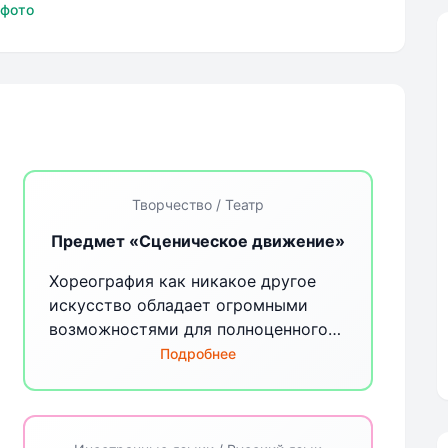
кола
 фото
`
Творчество / Театр
Предмет «Сценическое движение»
Хореография как никакое другое
искусство обладает огромными
возможностями для полноценного
эстетического совершенствования
Подробнее
ребенка, для его гармоничного
духовного и физического развития.
Танец является богатейшим