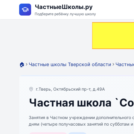
ЧастныеШколы.ру
Подберите ребёнку лучшую школу
🏠
Частные школы Тверской области
Частны
г.Тверь, Октябрьский пр-т, д.49А
Частная школа `Со
Занятия в Частном учреждении дополнительного 
дням (четыре получасовых занятий по субботам и
составляет 32 недели (с октября по май включител