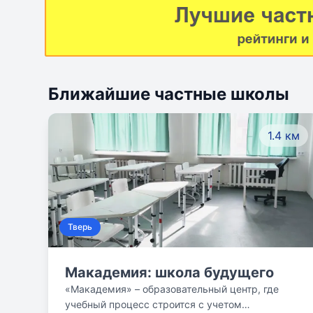
правильной речи и одновременно
развивают слух, дыхательную
систему, а последняя тесно связана
с сердечно – сосудистой системой,
тем самым дети укрепляют своё
Ближайшие частные школы
здоровье.
1.4 км
Тверь
Макадемия: школа будущего
«Макадемия» – образовательный центр, где
учебный процесс строится с учетом