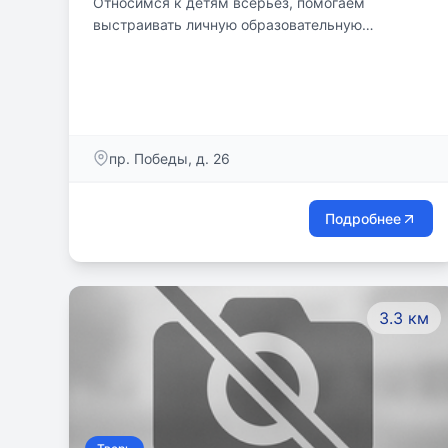
Относимся к детям всерьёз, помогаем
выстраивать личную образовательную
траекторию, даём возможность лучше понять,
чем нравится заниматься. И строим
взаимодействие на основе уважения.
пр. Победы, д. 26
Подробнее
3.3 км