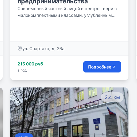
предпринимательства
Современный частный лицей в центре Твери с
малокомплектными классами, углубленным
изучением английского языка, творческих
дисциплин и усиленной физической подготовкой
ул. Спартака, д. 26а
215 000 руб
Подробнее
в год
3.4 км