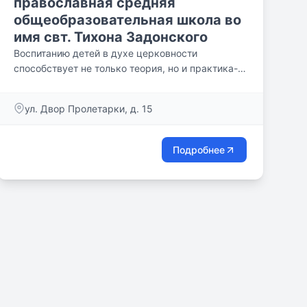
православная средняя
общеобразовательная школа во
имя свт. Тихона Задонского
Воспитанию детей в духе церковности
способствует не только теория, но и практика-
совершение молитв в начале и по завершении
занятий, посещение храма, деятельное участие
ул. Двор Пролетарки, д. 15
в богослужении, паломнические поездки.
Подробнее