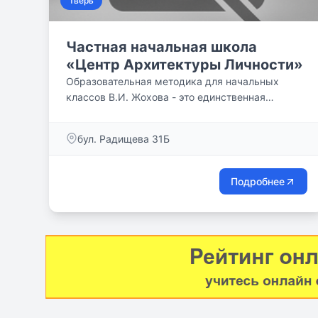
Тверь
Частная начальная школа
«Центр Архитектуры Личности»
Образовательная методика для начальных
классов В.И. Жохова - это единственная
система, в которой образовательная концепция
доведена до уровня исчерпывающей детально
бул. Радищева 31Б
проработанной практической технологии работы
учителя. Сегодня мы объединили весь этот опыт
в единую целостную систему, которая
Подробнее
направлена на создание условий для полной
реализации генетически обусловленного
потенциала человека. Много внимания
уделяется отношениям мальчиков и девочек. В
мальчиках развиваются мужские качества, в
девочках - женские.