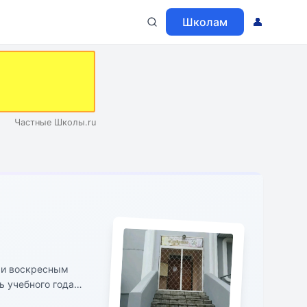
Школам
👤
Частные Школы.ru
 и воскресным
ь учебного года