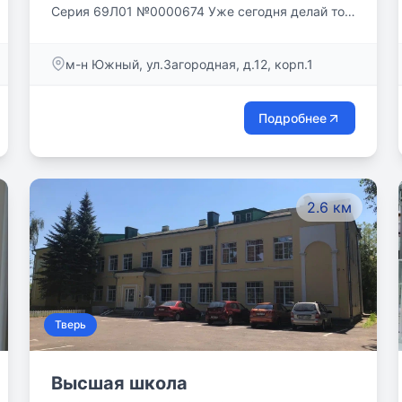
Серия 69Л01 №0000674 Уже сегодня делай то,
о чем другие будут думать завтра!
м-н Южный, ул.Загородная, д.12, корп.1
Подробнее
2.6 км
Тверь
Высшая школа