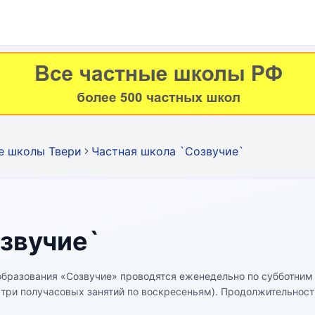
е школы Твери
Частная школа `Созвучие`
звучие`
образования «Созвучие» проводятся еженедельно по субботним
 три получасовых занятий по воскресеньям). Продолжительност
ьно) – всего 192 часа.