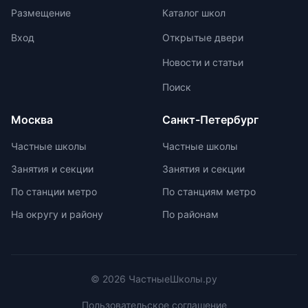
олимпиадах помогает получить
мышления. Ключевой особенностью
Размещение
Каталог школ
новый опыт, пройти серьезную
частной школы является небольшая
подготовку и пообщаться с
наполняемость классов, что
Вход
Открытые двери
участниками из других стран.
позволяет педагогам уделять
Новости и статьи
больше внимания каждому
ученику. Частные школы
Поиск
предлагают широкий спектр
внеурочных возможностей для
Москва
Санкт-Петербург
развития ребенка. При выборе
частной школы необходимо
Частные школы
Частные школы
учитывать ее преимущества и
Занятия и секции
Занятия и секции
недостатки, а также финансовые
возможности семьи. Важно
По станции метро
По станциям метро
проверить наличие
На округу и району
По районам
образовательной лицензии и
государственной аккредитации,
изучить репутацию школы и
условия договора об оказании
платных образовательных услуг.
© 2026 ЧастныеШколы.ру
Пользовательское соглашение