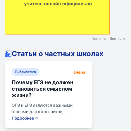
Частные Школы.ru
Статьи о частных школах
вчера
Библиотека
Почему ЕГЭ не должен
становиться смыслом
жизни?
ОГЭ и ЕГЭ являются важными
этапами для школьников,
готовящихся к переходу на
Подробнее
следующий этап образования.
Эпишкола предлагает подготовку к