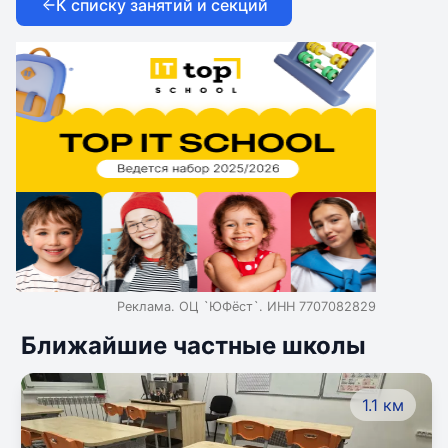
К списку занятий и секций
Реклама. ОЦ `ЮФёст`. ИНН 7707082829
Ближайшие частные школы
1.1 км