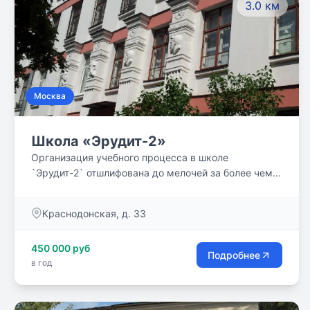
3.0 км
Москва
Школа «Эрудит-2»
Организация учебного процесса в школе
`Эрудит-2` отшлифована до мелочей за более чем
двадцатилетний период работы. Мы научились
работать с ребятами `точечно`, находить малейшие
Краснодонская, д. 33
искорки интереса и таланта, тщательно усиливать
их и развивать. Неудивительно, что по окончанию
450 000 руб
учебы в школе наши ребята легко сдают ЕГЭ и
Подробнее
в год
поступают в лучшие ВУЗы Столицы.