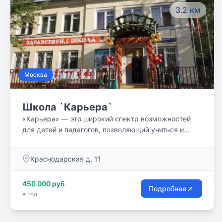
3.2 км
Москва
Школа `Карьера`
«Карьера» — это широкий спектр возможностей
для детей и педагогов, позволяющий учиться и
работать в комфортной атмосфере, раскрывать
свои способности и творческий потенциал. “Наша
Краснодарская д. 11
миссия — развитие образовательной среды,
которая способствует самореализации всех
450 000 руб
участников образовательного процесса: учащихся,
Подробнее
в год
педагогов, родителей; обеспечение условий для
развития самостоятельности; формирование
умения видеть и решать проблемы, умения