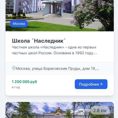
Москва
Школа `Наследник`
Частная школа «Наследник» - одна из первых
частных школ России. Основана в 1992 году.
Сочетает в себе традиции фундаментального
российского образования и современные
Москва, улица Борисовские Пруды, дом 19,
инновационные технологии. Много лет «Наследник»
корпус 1
реализует программу «Одаренный ребенок». Мы
1 200 000 руб
уверены, что все дети талантливы! И задача нашей
Подробнее
в год
школы максимально развить способности каждого
ребенка.
2.8 км