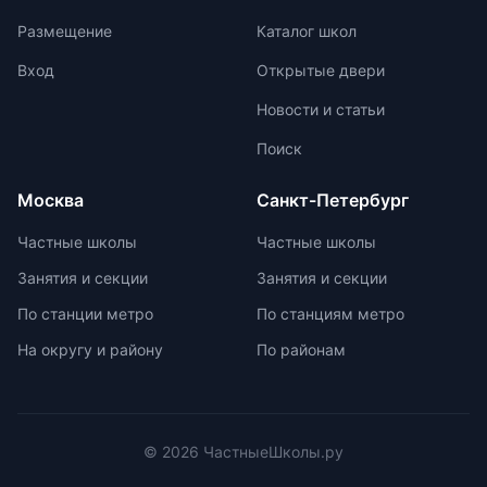
олимпиадах помогает получить
мышления. Ключевой особенностью
Размещение
Каталог школ
новый опыт, пройти серьезную
частной школы является небольшая
подготовку и пообщаться с
наполняемость классов, что
Вход
Открытые двери
участниками из других стран.
позволяет педагогам уделять
Новости и статьи
больше внимания каждому
ученику. Частные школы
Поиск
предлагают широкий спектр
внеурочных возможностей для
Москва
Санкт-Петербург
развития ребенка. При выборе
частной школы необходимо
Частные школы
Частные школы
учитывать ее преимущества и
Занятия и секции
Занятия и секции
недостатки, а также финансовые
возможности семьи. Важно
По станции метро
По станциям метро
проверить наличие
На округу и району
По районам
образовательной лицензии и
государственной аккредитации,
изучить репутацию школы и
условия договора об оказании
платных образовательных услуг.
© 2026 ЧастныеШколы.ру