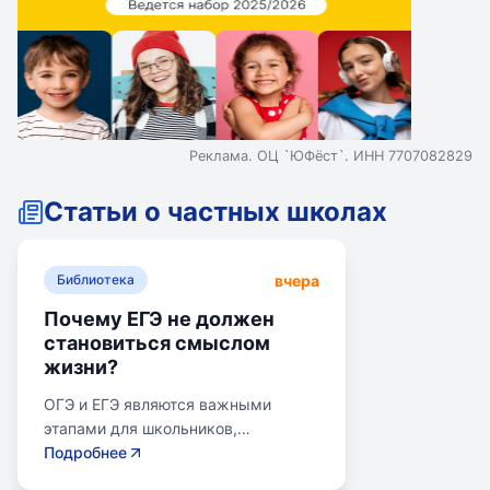
Реклама. ОЦ `ЮФёст`. ИНН 7707082829
Статьи о частных школах
вчера
Библиотека
Почему ЕГЭ не должен
становиться смыслом
жизни?
ОГЭ и ЕГЭ являются важными
этапами для школьников,
готовящихся к переходу на
Подробнее
следующий этап образования.