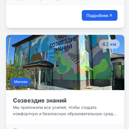
следующую ступень образования.
Самостоятельность, дисциплина и умение
применять полученные знания на практике
Подробнее
позволят нашим ученикам находить решения в
реальных ситуациях и уверенно строить свое
будущее.
4.2 км
Москва
Созвездие знаний
Мы приложили все усилия, чтобы создать
комфортную и безопасную образовательную среду
для ваших детей.