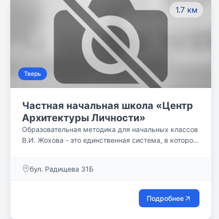
1.7 км
Тверь
Частная начальная школа «Центр
Архитектуры Личности»
Образовательная методика для начальных классов
В.И. Жохова - это единственная система, в которой
образовательная концепция доведена до уровня
исчерпывающей детально проработанной
бул. Радищева 31Б
практической технологии работы учителя. Сегодня
мы объединили весь этот опыт в единую целостную
систему, которая направлена на создание условий
Подробнее
для полной реализации генетически
обусловленного потенциала человека. Много