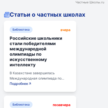
Частные Школы.ru
Статьи о частных школах
вчера
Библиотека
Российские школьники
стали победителями
международной
олимпиады по
искусственному
интеллекту
В Казахстане завершилась
Международная олимпиада по
искусственному интеллекту.
Подробнее
Российские школьники стали
абсолютными победителями,
завоевав семь золотых и одну
позавчера
бронзовую медаль. Олимпиада
Библиотека