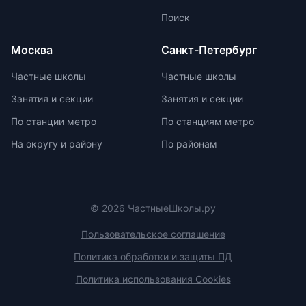
Всероссийской олимпиады
Поиск
школьников. Подготовка к
олимпиадам включает учебно-
Москва
Санкт-Петербург
тренировочные сборы,
интенсивные занятия, практикумы,
Частные школы
Частные школы
лекции, разборы задач и
Занятия и секции
Занятия и секции
индивидуальные консультации.
Участие в международных
По станции метро
По станциям метро
олимпиадах помогает получить
На округу и району
По районам
новый опыт, пройти серьезную
подготовку и пообщаться с
участниками из других стран.
© 2026 ЧастныеШколы.ру
Пользовательское соглашение
Политика обработки и защиты ПД
Политика использования Cookies