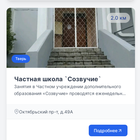
внимания уделяется отношениям мальчиков и
девочек. В мальчиках развиваются мужские
2.0 км
качества, в девочках - женские.
Тверь
Частная школа `Созвучие`
Занятия в Частном учреждении дополнительного
образования «Созвучие» проводятся еженедельно
по субботним и воскресным дням (четыре
получасовых занятий по субботам и три
Октябрьский пр-т, д.49А
получасовых занятий по воскресеньям).
Продолжительность учебного года составляет 32
недели (с октября по май включительно) – всего
Подробнее
192 часа.