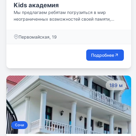
Kids академия
Мы предлагаем ребятам погрузиться в мир
неограниченных возможностей своей памяти,
научиться думать нестандартно, креативно,
масштабно. Принимать правильные решения,
Первомайская, 19
максимально развивать интеллект и овладевать
технологиями эффективной работы с информацией.
Подробнее
189 м
Сочи