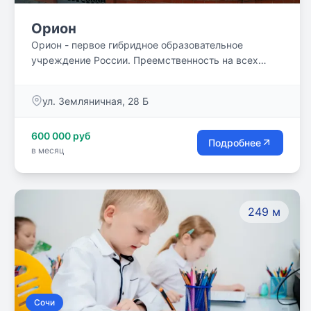
Орион
Орион - первое гибридное образовательное
учреждение России. Преемственность на всех
ступенях обучения: дошкольная академия,
начальный уровень, средний уровень, лицей.
ул. Земляничная, 28 Б
Авторские программы на основе ФГОС.
Возможность сочетания нескольких форматов
600 000 руб
обучения.
Подробнее
в месяц
249 м
Сочи