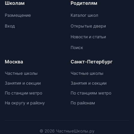
Школам
Родителям
учеников. Отсутствие страха перед
олимпиадах. Путь к
оценками и акцент на качественной
международной олимпиаде
Размещение
Каталог школ
оценке помогают детям развивать
начинается с национальных
свои навыки и интересы.
соревнований, включая школьные,
Вход
Открытые двери
муниципальные, региональные и
Новости и статьи
заключительные этапы
Всероссийской олимпиады
Поиск
школьников. Подготовка к
олимпиадам включает учебно-
Москва
Санкт-Петербург
тренировочные сборы,
интенсивные занятия, практикумы,
Частные школы
Частные школы
лекции, разборы задач и
Занятия и секции
Занятия и секции
индивидуальные консультации.
Участие в международных
По станции метро
По станциям метро
олимпиадах помогает получить
На округу и району
По районам
новый опыт, пройти серьезную
подготовку и пообщаться с
участниками из других стран.
© 2026 ЧастныеШколы.ру