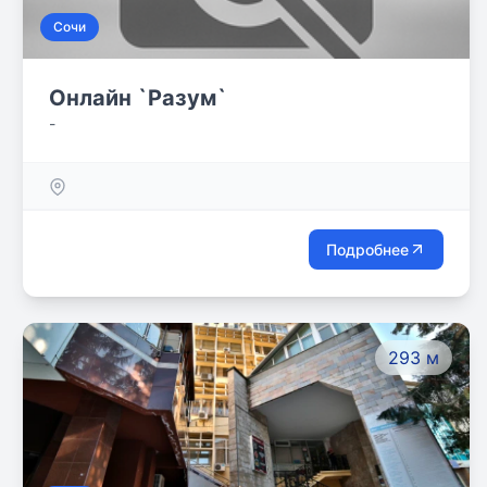
Сочи
Онлайн `Разум`
-
Подробнее
293 м