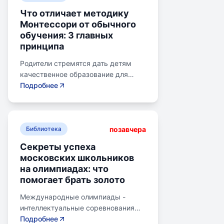
Что отличает методику
Монтессори от обычного
обучения: 3 главных
принципа
Родители стремятся дать детям
качественное образование для
лучшего будущего. Обучение по
Подробнее
системе Монтессори может помочь
избежать перегрузки и потери
интереса у детей. Монтессори-
позавчера
школа предлагает уроки на
Библиотека
природе, лабораторные
Секреты успеха
эксперименты и творческие
московских школьников
погружения для развития детей.
на олимпиадах: что
Разные стили обучения подходят
помогает брать золото
для разных типов учеников:
экспериментаторы, читатели,
Международные олимпиады -
практики и визуалы, кинестетики,
интеллектуальные соревнования
аудиалы. Монтессори-метод
для школьников, представляющих
Подробнее