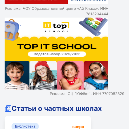
студиями и лабораториями для всестороннего развития
Реклама. ЧОУ Образовательный центр «Ай Класс». ИНН
детей. Ломоносовская школа - это индивидуальный
7813204444
подход, внимание к каждому ученику и углубленное
изучение английского языка. Кембриджская
международная школа (CIS) сочетает кембриджскую и
российскую системы образования, предлагая сильные
возможности для поступления в топовые вузы США и
Европы.
Реклама. ОЦ `ЮФёст`. ИНН 7707082829
Статьи о частных школах
вчера
Библиотека