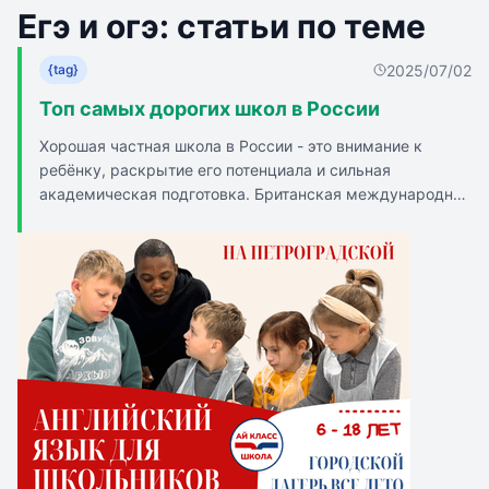
Егэ и огэ: статьи по теме
2025/07/02
{tag}
Топ самых дорогих школ в России
Хорошая частная школа в России - это внимание к
ребёнку, раскрытие его потенциала и сильная
академическая подготовка. Британская международная
школа (BIS) предлагает образование по российской и
международной программам с индивидуальным
планом занятий для детей с недостаточным уровнем
английского. Первая Московская гимназия - это
партнёрство с МГУ им. Ломоносова и Финансовым
университетом при Правительстве РФ, маленькие
классы и преподаватели с высокой квалификацией.
«Президент» - это уникальная программа обучения с
индивидуальным планом для каждого ученика и
возможностью поступления в зарубежные вузы без
дополнительной подготовки. Павловская гимназия - это
комплекс с различными корпусами, мастерскими,