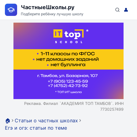
ЧастныеШколы.ру
👤
Подберите ребёнку лучшую школу
Реклама. Филиал `АКАДЕМИЯ ТОП ТАМБОВ`. ИНН
7730257499
🏠
Статьи о частных школах
Егэ и огэ: статьи по теме