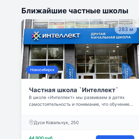
Ближайшие частные школы
283 м
Новосибирск
Частная школа `Интеллект`
В школе «Интеллект» мы развиваем в детях
самостоятельность и понимание, что обучение
может и должно быть интересным, приносить
удовольствие. Одна из наших целей- развитие
Дуси Ковальчук, 250
гибкого мышления и фантазии, способности
решать сложные задачи нестандартными
44 900 руб
методами. Учитываем особенности восприятия