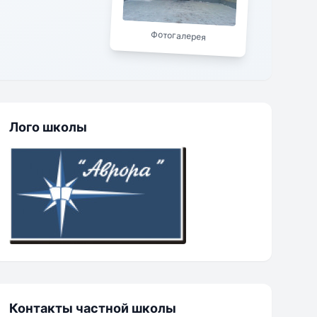
раммы, реализация
 социализацию
Фотогалерея
Лого школы
Контакты частной школы