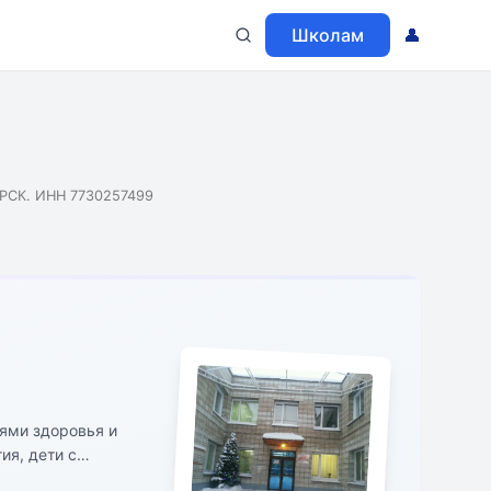
Школам
👤
СК. ИНН 7730257499
ями здоровья и
ия, дети с
ими недостатками и