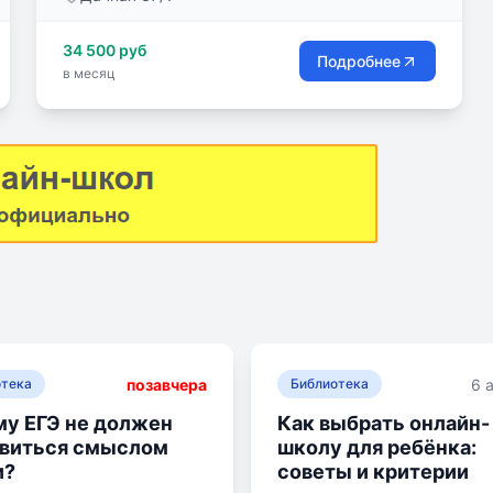
воспитания духа, обучения – академических
знаний!
34 500 руб
Подробнее
в месяц
позавчера
6 
отека
Библиотека
у ЕГЭ не должен
Как выбрать онлайн-
овиться смыслом
школу для ребёнка:
и?
советы и критерии