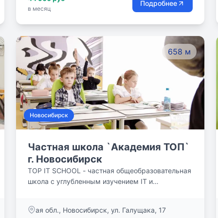
Подробнее
в месяц
658 м
Новосибирск
Частная школа `Академия ТОП`
г. Новосибирск
TOP IT SCHOOL - частная общеобразовательная
школа с углубленным изучением IT и
английского языка! Бесплатный пробный день в
частной школе TOP IT SCHOOL Новосибирск!
ая обл., Новосибирск, ул. Галущака, 17
Top It School - часть семьи Компьютерной