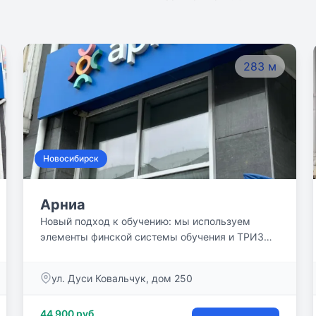
283 м
Новосибирск
Арниа
Новый подход к обучению: мы используем
элементы финской системы обучения и ТРИЗ
педагогики. Закладываем возможность
достижения высоких результатов, при этом
ул. Дуси Ковальчук, дом 250
сохраняем радость от обучения и развиваем
мотивацию.
44 900 руб