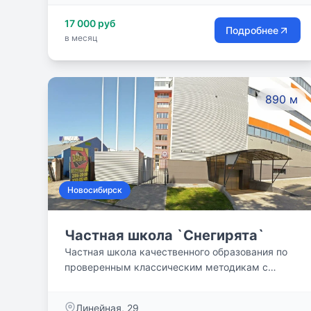
17 000 руб
Подробнее
в месяц
890 м
Новосибирск
Частная школа `Снегирята`
Частная школа качественного образования по
проверенным классическим методикам с
применением инновационных педагогических
технологий. Наш подход к обучению детей
Линейная, 29