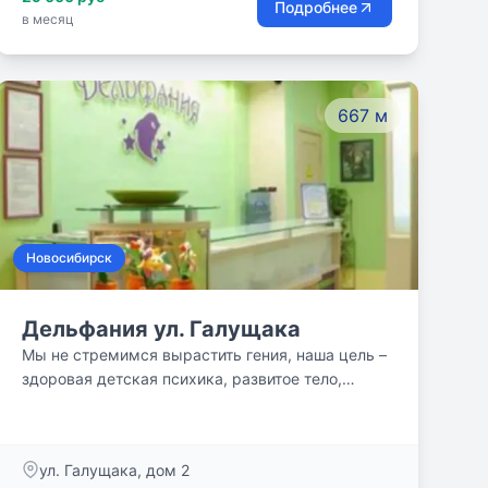
Подробнее
в месяц
667 м
Новосибирск
Дельфания ул. Галущака
Мы не стремимся вырастить гения, наша цель –
здоровая детская психика, развитое тело,
пластичный ум и удовольствие от процесса
занятий!
ул. Галущака, дом 2