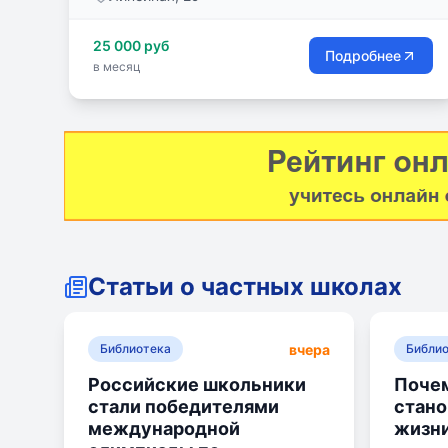
базируется на принципах классического
советского образовании, в соответствии с
25 000 руб
ФГОС, с применением авторских методик и
Подробнее
в месяц
лучших мировых инноваций педагогики. Наши
ученики получают больше времени для отдыха,
прогулок, и бесценного времяпровождения с
семьёй.
Статьи о частных школах
вчера
Библиотека
Библи
Российские школьники
Почем
стали победителями
стан
международной
жизн