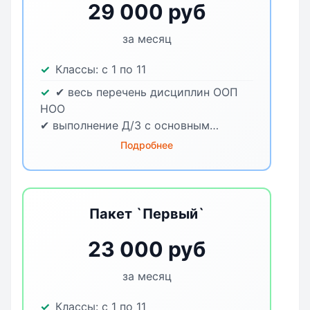
29 000 руб
за месяц
Классы:
с 1 по 11
✔ весь перечень дисциплин ООП
НОО
✔ выполнение Д/З с основным
учителем
Подробнее
✔театральная студия
✔ гончарная мастерская
✔ конструирование
✔ нейрозанятия
Пакет `Первый`
✔ продлёнка
✔с 8 до 18-30
23 000 руб
за месяц
Классы:
с 1 по 11