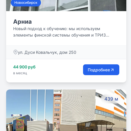
Новосибирск
Арниа
Новый подход к обучению: мы используем
элементы финской системы обучения и ТРИЗ
педагогики. Закладываем возможность
достижения высоких результатов, при этом
ул. Дуси Ковальчук, дом 250
сохраняем радость от обучения и развиваем
мотивацию.
44 900 руб
Подробнее
в месяц
439 м