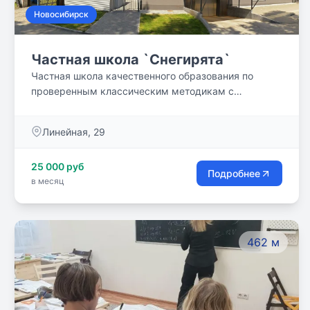
Новосибирск
Частная школа `Снегирята`
Частная школа качественного образования по
проверенным классическим методикам с
применением инновационных педагогических
технологий. Наш подход к обучению детей
Линейная, 29
базируется на принципах классического
советского образовании, в соответствии с ФГОС, с
25 000 руб
применением авторских методик и лучших
Подробнее
в месяц
мировых инноваций педагогики. Наши ученики
получают больше времени для отдыха, прогулок, и
бесценного времяпровождения с семьёй.
462 м