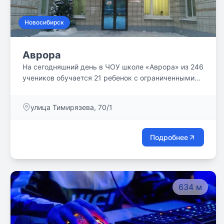
Новосибирск
Аврора
На сегодняшний день в ЧОУ школе «Аврора» из 246
учеников обучается 21 ребенок с ограниченными
возможностями здоровья и детей-инвалидов. Это
дети с расстройствами аутистического спектра,
улица Тимирязева, 70/1
задержкой психического и речевого развития, дети
с интеллектуальными нарушениями, детским
церебральным параличом, слабослышащие дети, а
Подробнее
также с физическими недостатками и соматически
ослабленные. Для всех категорий детей с ОВЗ
разработаны адаптированные образовательные
программы, реализация которых позволяет не
634 м
только добиваться освоения образовательных
стандартов, но и обеспечивать полноценную
социализацию обучающихся.