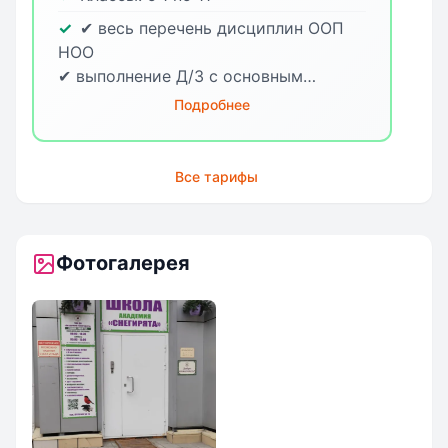
✔ весь перечень дисциплин ООП
НОО
✔ выполнение Д/З с основным
учителем
Подробнее
✔нейрозанятия
✔ без внеурочной деятельности
✔с 9 до 14-30
Все тарифы
Фотогалерея