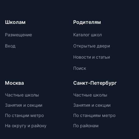
регулируя нагрузку в зависимости
для страны. Российские школьники
от возрастных задач и
ежегодно демонстрируют высокие
физиологических особенностей
результаты на международных
Школам
Родителям
учеников. Отсутствие страха перед
олимпиадах. Путь к
оценками и акцент на качественной
международной олимпиаде
Размещение
Каталог школ
оценке помогают детям развивать
начинается с национальных
свои навыки и интересы.
соревнований, включая школьные,
Вход
Открытые двери
муниципальные, региональные и
Новости и статьи
заключительные этапы
Всероссийской олимпиады
Поиск
школьников. Подготовка к
олимпиадам включает учебно-
Москва
Санкт-Петербург
тренировочные сборы,
интенсивные занятия, практикумы,
Частные школы
Частные школы
лекции, разборы задач и
Занятия и секции
Занятия и секции
индивидуальные консультации.
Участие в международных
По станции метро
По станциям метро
олимпиадах помогает получить
На округу и району
По районам
новый опыт, пройти серьезную
подготовку и пообщаться с