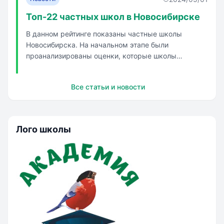
по 11 класс и появление множества не...
Топ-22 частных школ в Новосибирске
В данном рейтинге показаны частные школы
Новосибирска. На начальном этапе были
проанализированы оценки, которые школы
получили на популярных платформах поиска. На
втором этапе проведен анализ инфраструктуры. На
Все статьи и новости
третьем этапе были направлены анкеты
участникам рынка. Основной ранжирующий
показатель - ...
Лого школы