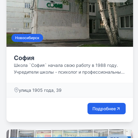
Наша цель - привить ребенку любовь к обучению и
науке, развить навыки, необходимые для
успешного будущего.
Новосибирск
София
Школа `София` начала свою работу в 1988 году.
Учредители школы - психолог и профессиональный
педагог - начали первые занятия в обычной
новосибирской квартире, где обучали собственных
улица 1905 года, 39
детей и детей своих знакомых. Постепенно
информация о школе стала распространяться и
появилось очень много заявок на обучение по
Подробнее
новой системе, в которой применяется не
массовый, а индивидуальный подход. Это и
подтолкнуло к основанию школы нового типа,
которая стала первой частной школой в