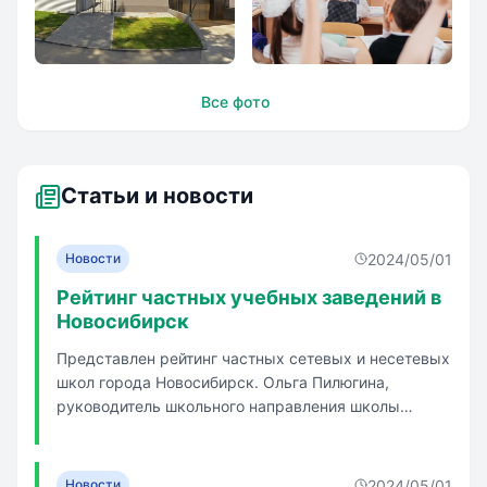
Частная школа
Частная школа
Все фото
`Снегирята`
`Снегирята`
Статьи и новости
2024/05/01
Новости
Рейтинг частных учебных заведений в
Новосибирск
Представлен рейтинг частных сетевых и несетевых
школ города Новосибирск. Ольга Пилюгина,
руководитель школьного направления школы
SKILLS рассказывает, что в сфере частного
образования Новосибирска можно выделить две
основных тенденции: полноценное образование с 1
2024/05/01
Новости