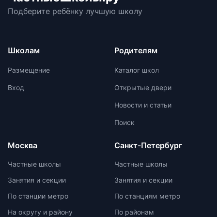
При выборе ранца проверяйте
подготовиться к экзаменам в
изучить репутацию школы и
Подберите ребёнку лучшую школу
маркировку с указанием
университетах и на работе. Однако,
условия договора об оказании
возрастной категории.
устный экзамен может стать менее
платных образовательных услуг.
объективным из-за субъективности
экзаменаторов и может привести к
Школам
Родителям
заучиванию `правильных` ответов.
До 2030 года есть достаточно
Размещение
Каталог школ
времени для тщательной
проработки процедуры и нюансов
Вход
Открытые двери
устного экзамена.
Новости и статьи
Поиск
Москва
Санкт-Петербург
Частные школы
Частные школы
Занятия и секции
Занятия и секции
По станции метро
По станциям метро
На округу и району
По районам