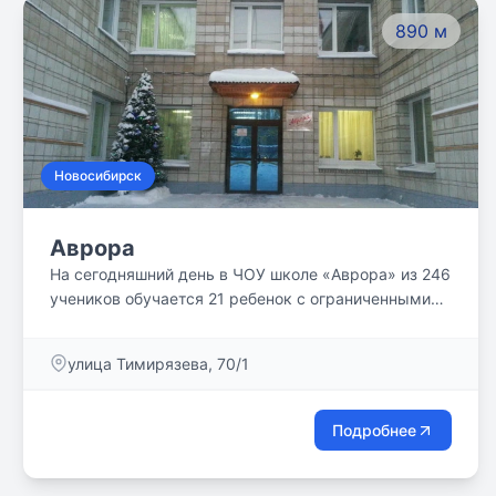
890 м
Новосибирск
Аврора
На сегодняшний день в ЧОУ школе «Аврора» из 246
учеников обучается 21 ребенок с ограниченными
возможностями здоровья и детей-инвалидов. Это
дети с расстройствами аутистического спектра,
улица Тимирязева, 70/1
задержкой психического и речевого развития, дети
с интеллектуальными нарушениями, детским
церебральным параличом, слабослышащие дети, а
Подробнее
также с физическими недостатками и соматически
ослабленные. Для всех категорий детей с ОВЗ
разработаны адаптированные образовательные