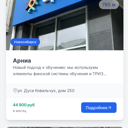
785 м
обучению.
Новосибирск
Арниа
Новый подход к обучению: мы используем
элементы финской системы обучения и ТРИЗ
педагогики. Закладываем возможность
достижения высоких результатов, при этом
ул. Дуси Ковальчук, дом 250
сохраняем радость от обучения и развиваем
мотивацию.
44 900 руб
Подробнее
в месяц