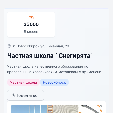
25000
В месяц
г. Новосибирск ул. Линейная, 29
Частная школа `Снегирята`
Частная школа качественного образования по
проверенным классическим методикам с применением
инновационных педагогических технологий. Наш
Частная школа
Новосибирск
подход к обучению детей базируется на принципах
классического советского образовании, в соответствии
с ФГОС, с применением авторских методик и лучших
Поделиться
мировых инноваций педагогики. Наши ученики
получают больше времени для отдыха, прогулок, и
бесценного времяпровождения с семьёй.