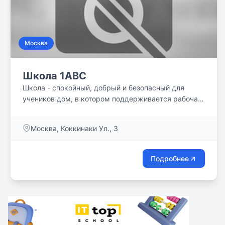
Москва
Школа 1ABC
Школа - спокойный, добрый и безопасный для
учеников дом, в котором поддерживается рабочая
дисциплина и здоровый образ жизни. Учащиеся
обеспечены 3-х разовым горячим питанием,
Москва, Коккинаки Ул., 3
заботливо приготовленным нашими поварами.
Медико-психологическая и логопедическая службы
сопровождают падагогический процесс.
Подробнее
Проведение диспансеризации, тренингов, деловых
игр, занятий по профориентации поддерживают
здоровье учащихся, создают соответствующий
психологический климат, позволяют осознанно
выбрать будущую профессию.