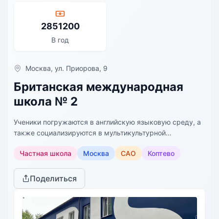
2851200
В год
Москва, ул. Приорова, 9
Британская международная
школа № 2
Ученики погружаются в английскую языковую среду, а
также социализируются в мультикультурной
обстановке. Ученики развивают навыки чтения, письма
Частная школа
Москва
САО
Коптево
и изучают английский язык, математику,
естествознание, музыку, ИЗО, историю и географию.
Занятия английским языком проходят в небольших
Поделиться
группах. Уже на Второй ступени обучения дети с
успехом сдают международные языковые экзамены. В
школе работают секции и кружки, направленные на
развитие творческих, интеллектуальных способностей.