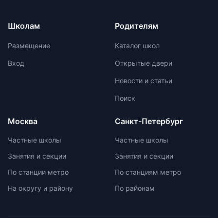
лекции, разборы задач и
используются современные
индивидуальные консультации.
методики для развития
Школам
Родителям
Участие в международных
критического и творческого
олимпиадах помогает получить
мышления. Ключевой особенностью
Размещение
Каталог школ
новый опыт, пройти серьезную
частной школы является небольшая
подготовку и пообщаться с
наполняемость классов, что
Вход
Открытые двери
участниками из других стран.
позволяет педагогам уделять
Новости и статьи
больше внимания каждому
ученику. Частные школы
Поиск
предлагают широкий спектр
внеурочных возможностей для
Москва
Санкт-Петербург
развития ребенка. При выборе
частной школы необходимо
Частные школы
Частные школы
учитывать ее преимущества и
Занятия и секции
Занятия и секции
недостатки, а также финансовые
возможности семьи. Важно
По станции метро
По станциям метро
проверить наличие
На округу и району
По районам
образовательной лицензии и
государственной аккредитации,
изучить репутацию школы и