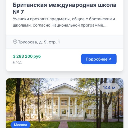
Британская международная школа
№ 7
Ученики проходят предметы, общие с британскими
школами, согласно Национальной программе
обучения Англии. По окончании школы дети с
успехом сдают международные экзамены и
Приорова, д. 9, стр. 1
поступают в вузы по всему миру по набранным
баллам.
3 283 200 руб
Подробнее
в год
144 м
Москва