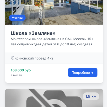
комфортного для детей. Но при этом, чрезвычайно
эффективного, оставляющего далеко позади
лучшие образцы традиционного образования.
Москва
Школа «Земляне»
Монтессори-школа «Земляне» в САО Москвы 15+
лет сопровождает детей от 6 до 18 лет, создавая
живой мир, где обучение естественно вплетается в
жизнь через экологичный подход,
Кочновский проезд 4к2
разновозрастные классы и индивидуальные
траектории.
108 000 руб
Подробнее
в месяц
1.9 км