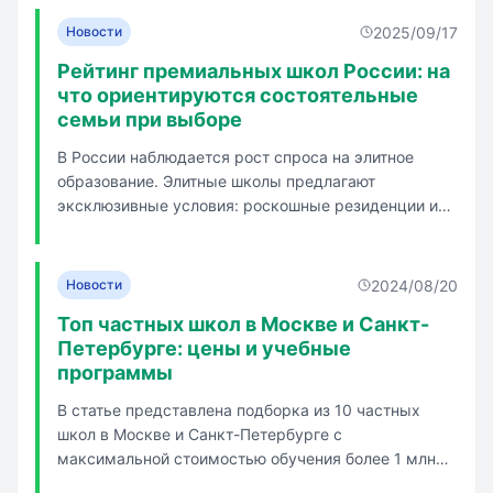
2025/09/17
Новости
Рейтинг премиальных школ России: на
что ориентируются состоятельные
семьи при выборе
В России наблюдается рост спроса на элитное
образование. Элитные школы предлагают
эксклюзивные условия: роскошные резиденции и
высококвалифицированные наставники.
Интеграция XXI век - международная школа,
основанная в 1996 году, предлагает обучение по
2024/08/20
Новости
программе международного бакалавриата.
Топ частных школ в Москве и Санкт-
Павловска...
Петербурге: цены и учебные
программы
В статье представлена подборка из 10 частных
школ в Москве и Санкт-Петербурге с
максимальной стоимостью обучения более 1 млн
рублей в год. Школы предлагают углубленное