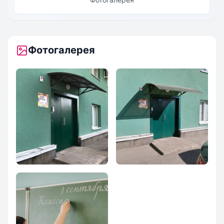
Фотогалерея
Частная школа
Частная школа
`Циркуль`
`Циркуль`