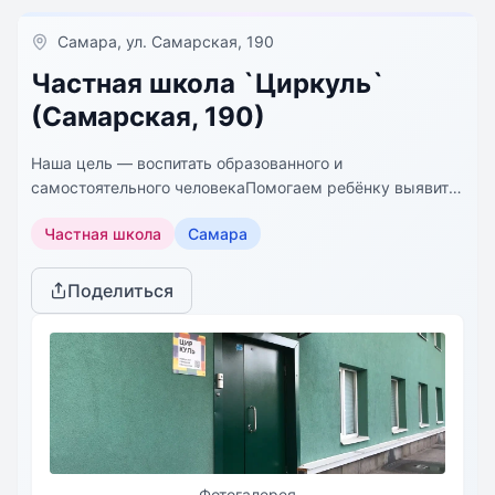
Самара, ул. Самарская, 190
Частная школа `Циркуль`
(Самарская, 190)
Наша цель — воспитать образованного и
самостоятельного человекаПомогаем ребёнку выявить
его сильные и слабые стороны, понять свои
Частная школа
Самара
потребности и определить жизненный путь.
Поделиться
Фотогалерея