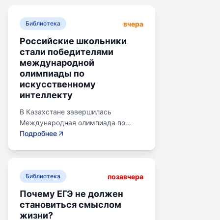
вчера
Библиотека
Российские школьники
стали победителями
международной
олимпиады по
искусственному
интеллекту
В Казахстане завершилась
Международная олимпиада по
искусственному интеллекту.
Подробнее
Российские школьники стали
абсолютными победителями,
завоевав семь золотых и одну
позавчера
бронзовую медаль. Олимпиада
Библиотека
объединила 465 школьников из 105
Почему ЕГЭ не должен
стран, заняв второе место по числу
становиться смыслом
участников. Награды получили
жизни?
Артем Горохов, Михаил Вершинин,