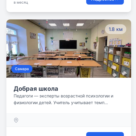
в месяц
1.8 км
Самара
Добрая школа
Педагоги — эксперты возрастной психологии и
физиологии детей. Учитель учитывает темп
обучения каждого ребенка. Разъясняет непонятное,
отвечает на вопросы, даёт разный уровень
заданий. Помогает строить отношения с детьми и
эмоционально поддерживает. Учит решать
конфликты и управлять своими эфмоциями.