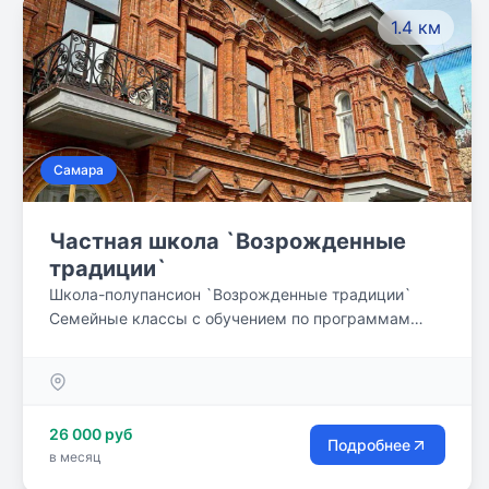
1.4 км
Самара
Частная школа `Возрожденные
традиции`
Школа-полупансион `Возрожденные традиции`
Семейные классы с обучением по программам
начального, общего, среднего образования.
Параллельные занятия в школе искусств и
спортивной школе с получением документов
соответствующего образца. Развивающая
26 000 руб
продленка. Подготовка домашних заданий.
Подробнее
в месяц
Трансфер в/из школы. Полноценное трехразовое
питание.