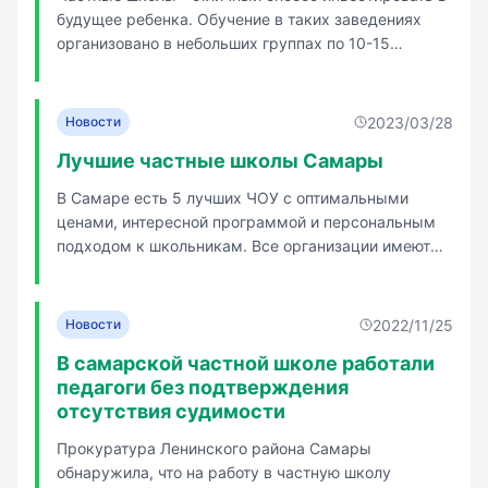
будущее ребенка. Обучение в таких заведениях
организовано в небольших группах по 10-15
человек. Основная программа обучения
дополняется разнообразными занятиями. В Самаре
не так много частных учебных заведений. Средняя
2023/03/28
Новости
стоимость обучения в них составля...
Лучшие частные школы Самары
В Самаре есть 5 лучших ЧОУ с оптимальными
ценами, интересной программой и персональным
подходом к школьникам. Все организации имеют
лицензию на образовательную деятельность. -
Топ-1 — `Академия`- здесь ученики имеют
возможность сдать Международные
2022/11/25
Новости
Кембриджские экзамены уже с 3 класса - Топ-2 —
В самарской частной школе работали
`Ор...
педагоги без подтверждения
отсутствия судимости
Прокуратура Ленинского района Самары
обнаружила, что на работу в частную школу