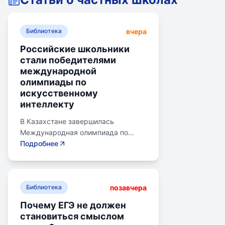
вчера
Библиотека
Российские школьники
стали победителями
международной
олимпиады по
искусственному
интеллекту
В Казахстане завершилась
Международная олимпиада по
искусственному интеллекту.
Подробнее
Российские школьники стали
абсолютными победителями,
завоевав семь золотых и одну
позавчера
бронзовую медаль. Олимпиада
Библиотека
объединила 465 школьников из 105
Почему ЕГЭ не должен
стран, заняв второе место по числу
становиться смыслом
участников. Награды получили