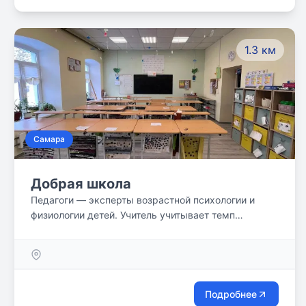
1.3 км
Самара
Добрая школа
Педагоги — эксперты возрастной психологии и
физиологии детей. Учитель учитывает темп
обучения каждого ребенка. Разъясняет непонятное,
отвечает на вопросы, даёт разный уровень
заданий. Помогает строить отношения с детьми и
эмоционально поддерживает. Учит решать
конфликты и управлять своими эфмоциями.
Подробнее
Воспитывает ценности морали и личности.