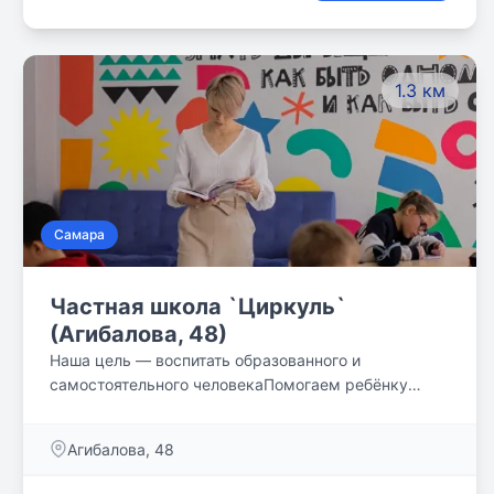
1.3 км
Самара
Частная школа `Циркуль`
(Агибалова, 48)
Наша цель — воспитать образованного и
самостоятельного человекаПомогаем ребёнку
выявить его сильные и слабые стороны, понять
свои потребности и определить жизненный путь.
Агибалова, 48