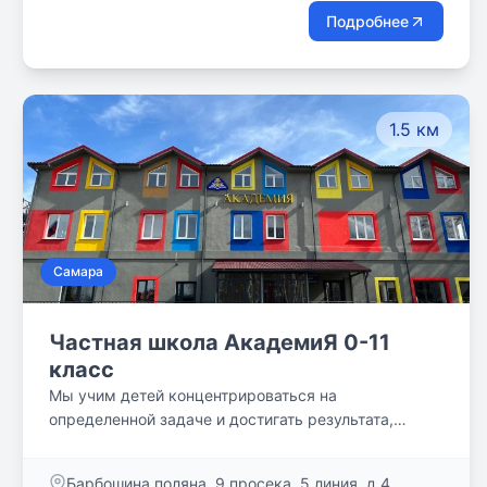
Подробнее
1.5 км
Самара
Частная школа АкадемиЯ 0-11
класс
Мы учим детей концентрироваться на
определенной задаче и достигать результата,
планировать время. Нет конкретного понятия урока
и перемены: выдано задание, проделана работа,
Барбошина поляна, 9 просека, 5 линия, д.4