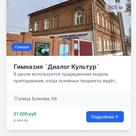
905 м
Самара
Гимназия `Диалог Культур`
В школе используется традиционная модель
преподавания, когда основные предметы ведёт
классный руководитель – учитель начальных
классов. Такой подход позволяет ребёнку легче
улица Буянова, 66
адаптироваться, ведь у учителя есть возможность
уделять максимум времени каждому ребёнку и
21 000 руб
формировать благоприятную атмосферу в классе.
Подробнее
в месяц
Учитель всегда может помочь решить любой
вопрос.