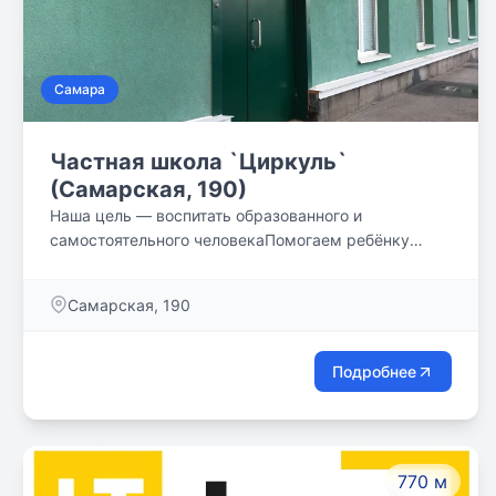
Самара
Частная школа `Циркуль`
(Самарская, 190)
Наша цель — воспитать образованного и
самостоятельного человекаПомогаем ребёнку
выявить его сильные и слабые стороны, понять
свои потребности и определить жизненный путь.
Самарская, 190
Подробнее
770 м