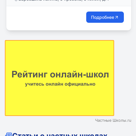
проверка результата. Ребенок по своему
усмотрению может приступить к следующему
пункту задания на день или немного передохнуть,
Подробнее
но при этом он понимает, что задание он должен
сделать сегодня. Дети приучаются к
самостоятельности, осваивают навыки
самодисциплины и организации.
Частные Школы.ru
Статьи о частных школах