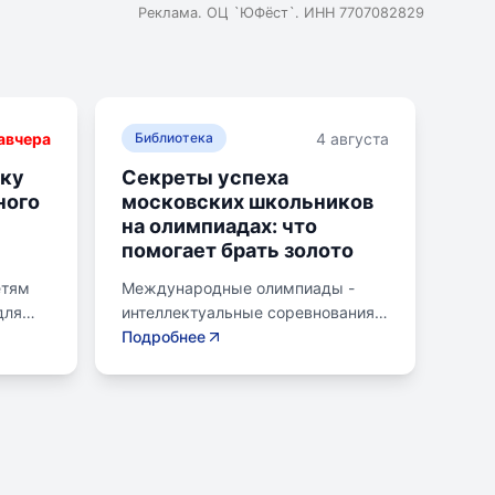
Реклама. ОЦ `ЮФёст`. ИНН 7707082829
авчера
4 августа
Библиотека
ику
Секреты успеха
ного
московских школьников
на олимпиадах: что
помогает брать золото
етям
Международные олимпиады -
для
интеллектуальные соревнования
е по
для школьников, представляющих
Подробнее
страну в составе национальных
и и
сборных. Состязания охватывают
различные научные дисциплины,
ает
включая математику,
орные
информатику, физику, химию,
е
биологию, географию,