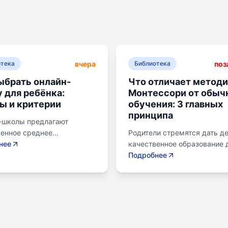
вчера
поз
отека
Библиотека
ыбрать онлайн-
Что отличает метод
 для ребёнка:
Монтессори от обыч
ы и критерии
обучения: 3 главных
принципа
-школы предлагают
венное среднее
Родители стремятся дать д
ание без привязки к
нее
качественное образование 
 Важно учитывать цели
лучшего будущего. Обучени
Подробнее
возраст ребенка, уровень
системе Монтессори может
остоятельности и
помочь избежать перегрузк
читаемую нагрузку. Важно
потери интереса у детей.
ить лицензию школы, чтобы
Монтессори-школа предлаг
ь аттестат для
уроки на природе, лаборат
ения в университет или
эксперименты и творчески