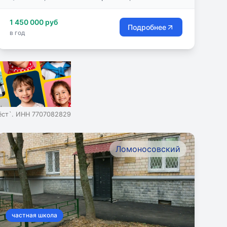
1 450 000 руб
Подробнее
в год
ст`. ИНН 7707082829
Ломоносовский
частная школа