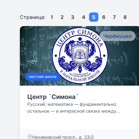
Страница:
1
2
3
4
5
6
7
8
Черёмушки
частная школа
Центр `Симона`
Русский, математика — фундаментально;
остальное — в интересной связке между
предметами.
Нахимовский просп., д. 33/2