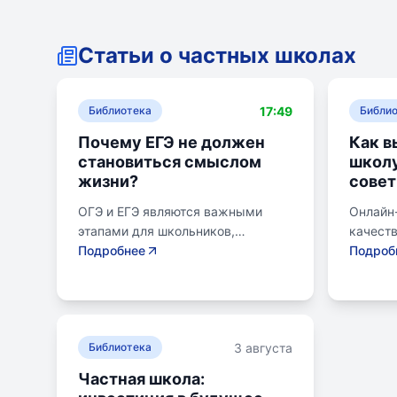
Статьи о частных школах
17:49
Библиотека
Библи
Почему ЕГЭ не должен
Как в
становиться смыслом
школу
жизни?
совет
ОГЭ и ЕГЭ являются важными
Онлайн
этапами для школьников,
качест
готовящихся к переходу на
Подробнее
образов
Подроб
следующий этап образования.
району.
Эпишкола предлагает подготовку
семьи, 
к экзаменам, учитывая задачи
его сам
старшего подросткового и
предпо
3 августа
юношеского возраста. Школа
Библиотека
провер
помогает детям развивать
получит
Частная школа:
личностные навыки, получать
поступл