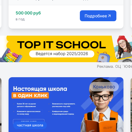
500 000 руб
Подробнее
в год
Реклама. ОЦ `ЮФё
Коньково
частная школа