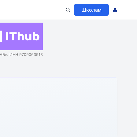
Школам
👤
АБ». ИНН 9709063913