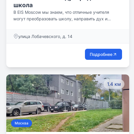
школа
В EIS Moscow мы знаем, что отличные учителя
могут преобразовать школу, направить дух и
культуру и положительно повлиять на успех своих
учеников. Чтобы обеспечить это, наша политика
улица Лобачевского, д. 14
найма состоит в том, чтобы использовать только
квалифицированный преподавательский состав с
британской или эквивалентной профессиональной
Подробнее
квалификацией преподавателя. Все преподаватели
EIS Moscow являются носителями английского
языка.
1.4 км
Москва