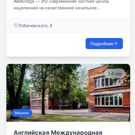
Wellbridge — это современная частная школа,
нацеленная на качественное начальное
образование. Мы объединили в себе лучшие
российские и мировые практики, новейшие
Лобачевского, 8
образовательные технологии,
высококвалифицированный преподавательский
состав, чтобы дать Вашему ребёнку сильные
Подробнее
академические знания и необходимые в
современном мире мягкие навыки (softskills). При
этом нам важно сохранить личность ребёнка, его
природное любопытство и горящие глаза. Школа
1.4 км
Wellbridge за естественное движение к знаниям!
Москва
Английская Международная