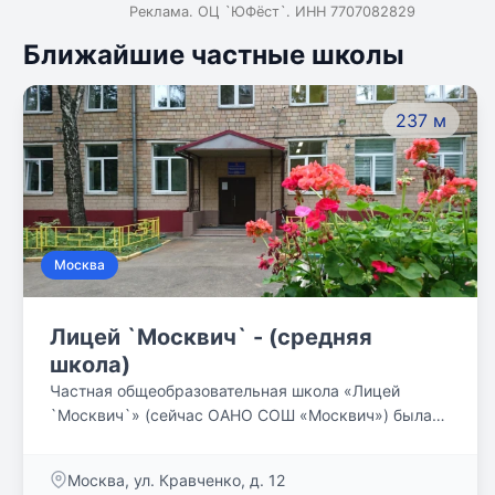
Реклама. ОЦ `ЮФёст`. ИНН 7707082829
Ближайшие частные школы
237 м
Москва
Лицей `Москвич` - (средняя
школа)
Частная общеобразовательная школа «Лицей
`Москвич`» (сейчас ОАНО СОШ «Москвич») была
создана в 1992 году. Автором этой идеи стал
Геннадий Сергеевич Кнопов. Идеалом решения
Москва, ул. Кравченко, д. 12
задач, связанных с воспитанием и образованием