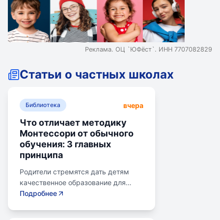
Реклама. ОЦ `ЮФёст`. ИНН 7707082829
Статьи о частных школах
вчера
Библиотека
Что отличает методику
Монтессори от обычного
обучения: 3 главных
принципа
Родители стремятся дать детям
качественное образование для
лучшего будущего. Обучение по
Подробнее
системе Монтессори может помочь
избежать перегрузки и потери