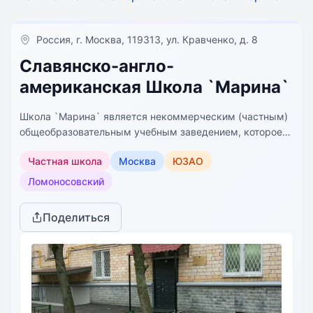
Россия, г. Москва, 119313, ул. Кравченко, д. 8
Славянско-англо-
американская Школа `Марина`
Школа `Марина` является некоммерческим (частным)
общеобразовательным учебным заведением, которое
впервые распахнуло свои двери в сентябре 1990г.
Частная школа
Москва
ЮЗАО
СААШ `Марина` - общеобразовательная,
самоокупаемая школа полного дня, работающая по
Ломоносовский
базовой программе российской школы. Школа имеет
лицензию и государственную аккредитацию
Поделиться
Департамента образования г. Москвы как средняя
общеобразовательная школа с углубленным изучением
иностранного языка (английского). По окончании школы
учащимся выдается аттестат государственного
образца о среднем (полном) общем образовании.