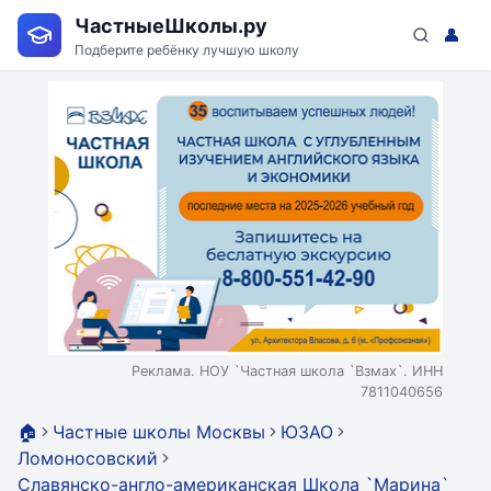
ЧастныеШколы.ру
👤
Подберите ребёнку лучшую школу
Реклама. НОУ `Частная школа `Взмах`. ИНН
7811040656
🏠
Частные школы Москвы
ЮЗАО
Ломоносовский
Славянско-англо-американская Школа `Марина`