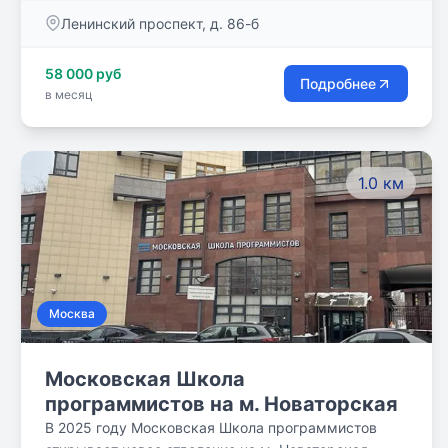
Геннадий Сергеевич Кнопов. Идеалом решения
Ленинский проспект, д. 86-б
задач, связанных с воспитанием и образованием
молодых людей XXI века, для него являлся
58 000 руб
Царскосельский лицей. Недаром и днём рождения
Подробнее
в месяц
школы стало 19 октября.
1.0 км
Москва
Московская Школа
программистов на м. Новаторская
В 2025 году Московская Школа программистов