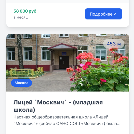
молодых людей XXI века, для него являлся
58 000 руб
Царскосельский лицей. Недаром и днём рождения
Подробнее
в месяц
школы стало 19 октября.
453 м
Москва
Лицей `Москвич` - (младшая
школа)
Частная общеобразовательная школа «Лицей
`Москвич`» (сейчас ОАНО СОШ «Москвич») была
создана в 1992 году. Автором этой идеи стал