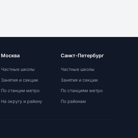
се
ширина - 6-10 см. Ранец должен
иметь жесткую спинку и удобные
лямки с регулируемыми
креплениями. Изделие должно
быть прочным, с дышащей
лы
подкладкой, водоотталкивающей
пропиткой и светоотражателями.
При выборе ранца проверяйте
Москва
Санкт-Петербург
ть
маркировку с указанием
возрастной категории.
Частные школы
Частные школы
р
Занятия и секции
Занятия и секции
для
По станции метро
По станциям метро
оре
На округу и району
По районам
 и
совые
и