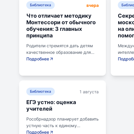
вчера
Библиотека
Библи
Что отличает методику
Секре
Монтессори от обычного
моск
обучения: 3 главных
на ол
принципа
помог
Родители стремятся дать детям
Междун
качественное образование для
интелл
лучшего будущего. Обучение по
Подробнее
для шк
Подроб
системе Монтессори может
страну 
помочь избежать перегрузки и
сборны
потери интереса у детей.
различ
Монтессори-школа предлагает
включа
1 августа
уроки на природе, лабораторные
Библиотека
информа
эксперименты и творческие
биологи
ЕГЭ устно: оценка
погружения для развития детей.
астроно
учителей
Разные стили обучения подходят
олимпи
для разных типов учеников:
знаний
Рособрнадзор планирует добавить
экспериментаторы, читатели,
нестанд
устную часть к единому
практики и визуалы, кинестетики,
показа
госэкзамену (ЕГЭ) к 2030 году.
Подробнее