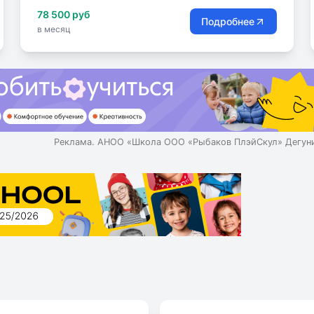
78 500 руб
Подробнее
в месяц
Реклама. АНОО «Школа ООО «Рыбаков ПлэйСкул» Дегуни