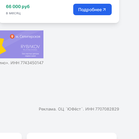
66 000 руб
Подробнее
в месяц
но». ИНН 7743450147
Реклама. ОЦ `ЮФёст`. ИНН 7707082829