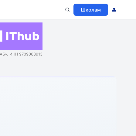
Школам
👤
АБ». ИНН 9709063913