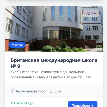
2.1 км
Москва
Британская международная школа
№ 9
Учебные занятия начинаются с дошкольного
образования Nursery для детей в возрасте 3 лет.
Обучение детей на переходной ступени Reception в
4 года способствует их всестороннему духовному,
Нахимовский просп., д. 35Б
нравственному, интеллектуальному и физическому
развитию. Ученики изучают английский язык,
2 707 200 руб
математику, естествознание, музыку, ИЗО, русский
Подробнее