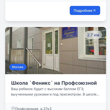
Подробнее
2.7 км
Москва
Школа `Феникс` на Профсоюзной
Ваш ребенок будет с высоким баллом ЕГЭ,
выученными уроками и под присмотром. В школе
доступны 3 формы обучения: очная форма, заочное
обучение, очно-заочная форма.
Профсоюзная, д.27к3