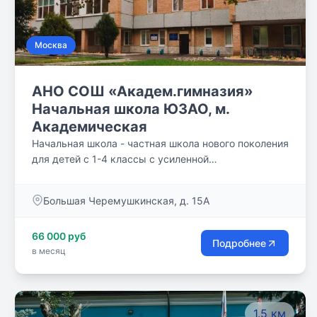
Москва
АНО СОШ «Академ.гимназия»
Начальная школа ЮЗАО, м.
Академическая
Начальная школа - частная школа нового поколения
для детей с 1-4 классы с усиленной
образовательной программой с академическим
компонентом и углубленным изучением
Большая Черемушкинская, д. 15А
английского языка c 1-го класса. Школа является
составной частью системы непрерывного
66 000 руб
образования в АНО СОШ «Академическая
Подробнее
в месяц
гимназия»: Детский сад — Подготовка к школе —
Начальная школа — Средняя школа — Старшая
школа — Подготовка к поступлению в выбранный
ВУЗ.
1.5 км