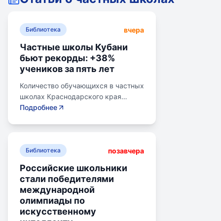
вчера
Библиотека
Частные школы Кубани
бьют рекорды: +38%
учеников за пять лет
Количество обучающихся в частных
школах Краснодарского края
выросло на 38% за последние пять
Подробнее
лет. В 2024/2025 учебном году в
общеобразовательных школах
Кубани обучалось более 783 тыс.
позавчера
детей. Рост популярности частного
Библиотека
образования обусловлен высоким
Российские школьники
качеством услуг, индивидуальным
стали победителями
подходом и современными
международной
методиками. Государственная
олимпиады по
поддержка в виде грантов и
искусственному
субсидий стимулирует развитие