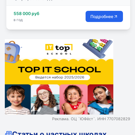
558 000 руб
Подробнее
в год
Реклама. ОЦ `ЮФёст`. ИНН 7707082829
Статьи о частных школах