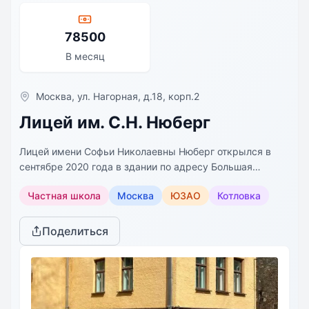
78500
В месяц
Москва, ул. Нагорная, д.18, корп.2
Лицей им. С.Н. Нюберг
Лицей имени Софьи Николаевны Нюберг открылся в
сентябре 2020 года в здании по адресу Большая
Черемушкинская, дом 25, строение 25. В первый год
Частная школа
Москва
ЮЗАО
Котловка
Лицея учились ребята 1,2 и 3 потоков. А в 2021 году
появился 4 поток, который стал первым выпуском
Лицея.В 2022 году появилось новое здание по адресу
Поделиться
улица Нагорная, дом 18, корпус 2, в котором учатся 4,
5, 6 и 7 потоки. Мы убеждены, что академические
знания и мягкие навыки – это капитал, который
позволяет человеку быть свободным в выборе своего
пути. Хорошая школа – это место, где ребенок