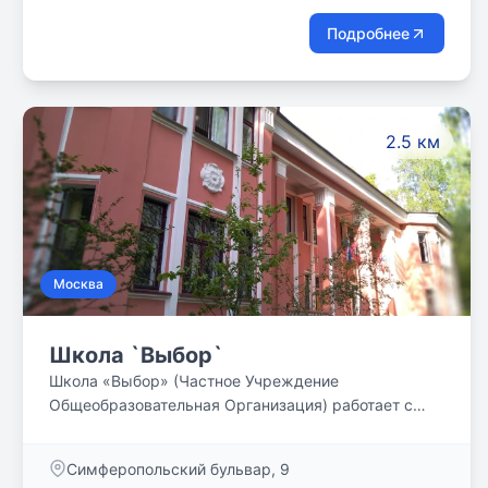
для родителей. 5 комфортных дизайнерских
Подробнее
учебных классов с современными проекторами,
интерактивными досками, ноутбуками и другой
профессиональной аппаратурой ждут школьников с
3-10 класс. Теперь еще большее количество ребят
2.5 км
сможет обучаться новым технологиям и основам
IT-профессий.
Москва
Школа `Выбор`
Школа «Выбор» (Частное Учреждение
Общеобразовательная Организация) работает с
1996 года.
Симферопольский бульвар, 9