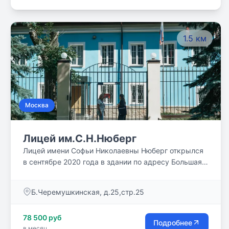
Начальная школа — Средняя школа — Старшая
школа — Подготовка к поступлению в выбранный
ВУЗ.
1.5 км
Москва
Лицей им.С.Н.Нюберг
Лицей имени Софьи Николаевны Нюберг открылся
в сентябре 2020 года в здании по адресу Большая
Черемушкинская, д. 25,стр. 25. В первый год Лицея
учились ребята 1,2 и 3 потоков,а в 2021 году
Б.Черемушкинская, д.25,стр.25
появился 4 поток,который стал первым выпуском
Лицея. Сейчас в Лицее учатся и дети 4, 5 и 6
78 500 руб
потоков.* с сентября 2024 года у нас будет учиться
Подробнее
в месяц