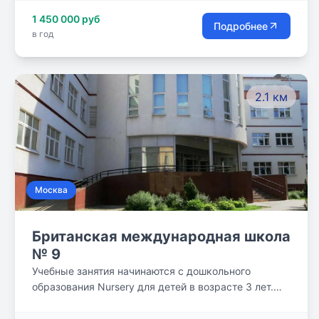
1 450 000 руб
Подробнее
в год
2.1 км
Москва
Британская международная школа
№ 9
Учебные занятия начинаются с дошкольного
образования Nursery для детей в возрасте 3 лет.
Обучение детей на переходной ступени Reception в
4 года способствует их всестороннему духовному,