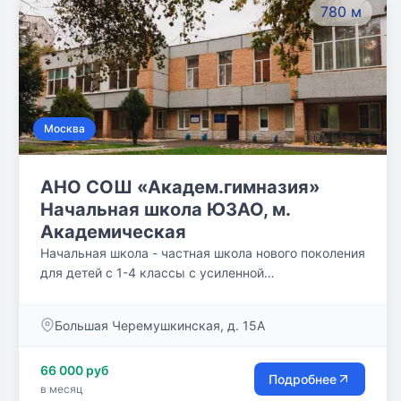
780 м
Москва
АНО СОШ «Академ.гимназия»
Начальная школа ЮЗАО, м.
Академическая
Начальная школа - частная школа нового поколения
для детей с 1-4 классы с усиленной
образовательной программой с академическим
компонентом и углубленным изучением
Большая Черемушкинская, д. 15А
английского языка c 1-го класса. Школа является
составной частью системы непрерывного
66 000 руб
образования в АНО СОШ «Академическая
Подробнее
в месяц
гимназия»: Детский сад — Подготовка к школе —