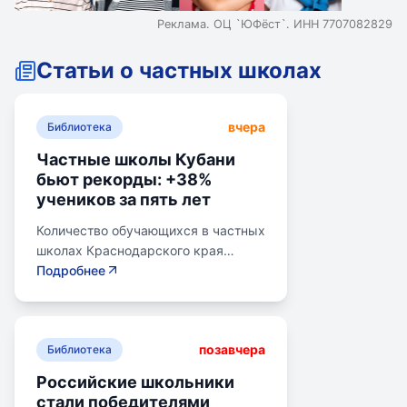
Реклама. ОЦ `ЮФёст`. ИНН 7707082829
Статьи о частных школах
вчера
Библиотека
Частные школы Кубани
бьют рекорды: +38%
учеников за пять лет
Количество обучающихся в частных
школах Краснодарского края
выросло на 38% за последние пять
Подробнее
лет. В 2024/2025 учебном году в
общеобразовательных школах
Кубани обучалось более 783 тыс.
позавчера
детей. Рост популярности частного
Библиотека
образования обусловлен высоким
Российские школьники
качеством услуг, индивидуальным
стали победителями