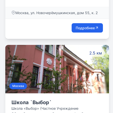
районе станций метро Профсоюзная и Новые
Черёмушки. Новое просторное отделение на 340
Москва, ул. Новочерёмушкинская, дом 55, к. 2
квадратных метров с пространством для отдыха и
коворкингом для детей, а также зоной ожидания
для родителей. 5 комфортных дизайнерских
Подробнее
учебных классов с современными проекторами,
интерактивными досками, ноутбуками и другой
профессиональной аппаратурой ждут школьников с
3-10 класс. Теперь еще большее количество ребят
2.5 км
сможет обучаться новым технологиям и основам
IT-профессий.
Москва
Школа `Выбор`
Школа «Выбор» (Частное Учреждение