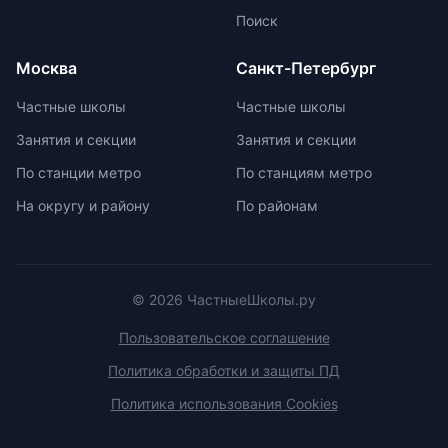
поддержания интереса к учебе.
Поиск
Монтессори-школы избегают
перегрузки информацией,
Москва
Санкт-Петербург
регулируя нагрузку в зависимости
от возрастных задач и
Частные школы
Частные школы
физиологических особенностей
Занятия и секции
Занятия и секции
учеников. Отсутствие страха перед
оценками и акцент на качественной
По станции метро
По станциям метро
оценке помогают детям развивать
На округу и району
По районам
свои навыки и интересы.
© 2026 ЧастныеШколы.ру
Пользовательское соглашение
Политика обработки и защиты ПД
Политика использования Cookies