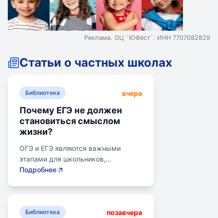
Реклама. ОЦ `ЮФёст`. ИНН 7707082829
Статьи о частных школах
вчера
Библиотека
Почему ЕГЭ не должен
становиться смыслом
жизни?
ОГЭ и ЕГЭ являются важными
этапами для школьников,
готовящихся к переходу на
Подробнее
следующий этап образования.
Эпишкола предлагает подготовку к
экзаменам, учитывая задачи
позавчера
старшего подросткового и
Библиотека