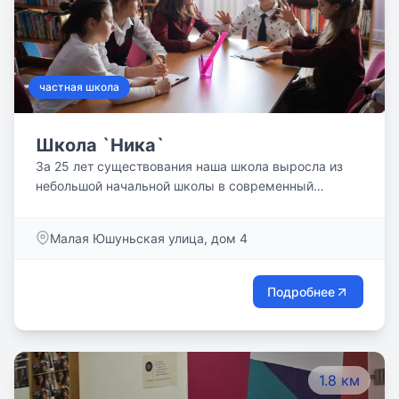
частная школа
Школа `Ника`
За 25 лет существования наша школа выросла из
небольшой начальной школы в современный
образовательный комплекс дошкольных отделений,
начальных, средних и старших школ. Думать,
Малая Юшуньская улица, дом 4
задавать вопросы, находить ответы, анализировать,
оперировать нужными знаниями, верить в себя,
видеть перспективы своего развития, не бояться
Подробнее
высказывать собственное мнение — это качества
победителей, качества, которые мы закладываем в
наших учеников!
1.8 км