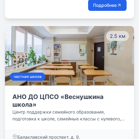
для родителей. 5 комфортных дизайнерских
Подробнее
учебных классов с современными проекторами,
интерактивными досками, ноутбуками и другой
профессиональной аппаратурой ждут школьников с
3-10 класс. Теперь еще большее количество ребят
2.5 км
сможет обучаться новым технологиям и основам IT-
профессий.
частная школа
АНО ДО ЦПСО «Веснушкина
школа»
Центр поддержки семейного образования,
подготовка к школе, семейные классы с нулевого,
онлайн-курсы и летние хобби-смены, rружки и
студии, коррекционные занятия/
Балаклавский проспект, д. 9,