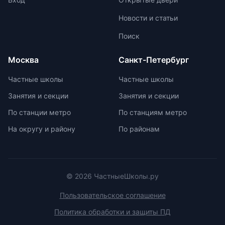
участниками из других стран.
позволяет педагогам уделять
Новости и статьи
больше внимания каждому
ученику. Частные школы
Поиск
предлагают широкий спектр
внеурочных возможностей для
Москва
Санкт-Петербург
развития ребенка. При выборе
частной школы необходимо
Частные школы
Частные школы
учитывать ее преимущества и
Занятия и секции
Занятия и секции
недостатки, а также финансовые
возможности семьи. Важно
По станции метро
По станциям метро
проверить наличие
На округу и району
По районам
образовательной лицензии и
государственной аккредитации,
изучить репутацию школы и
условия договора об оказании
платных образовательных услуг.
© 2026 ЧастныеШколы.ру
Пользовательское соглашение
Политика обработки и защиты ПД