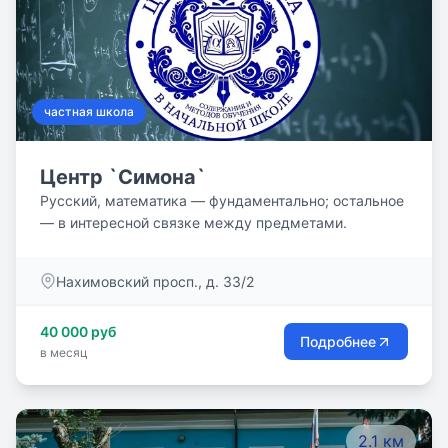
внимательным и неравнодушным учителем. Мы
остановились на пути доказательного образования и
используем педагогические практики с доказанной
эффективностью.
частная школа
Центр `Симона`
Русский, математика — фундаментально; остальное
— в интересной связке между предметами.
Нахимовский просп., д. 33/2
40 000 руб
Подробнее
в месяц
2.1 км