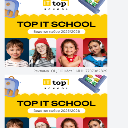
Реклама. ОЦ `ЮФёст`. ИНН 7707082829