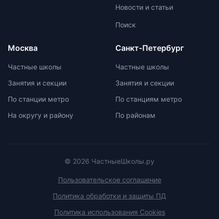
Новости и статьи
межпредметную взаимосвязь для
поддержания интереса к учебе.
Поиск
Монтессори-школы избегают
перегрузки информацией,
Москва
Санкт-Петербург
регулируя нагрузку в зависимости
от возрастных задач и
Частные школы
Частные школы
физиологических особенностей
Занятия и секции
Занятия и секции
учеников. Отсутствие страха перед
оценками и акцент на качественной
По станции метро
По станциям метро
оценке помогают детям развивать
На округу и району
По районам
свои навыки и интересы.
© 2026 ЧастныеШколы.ру
Пользовательское соглашение
Политика обработки и защиты ПД
Политика использования Cookies