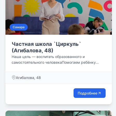
Самара
Частная школа `Циркуль`
(Агибалова, 48)
Наша цель — воспитать образованного и
самостоятельного человекаПомогаем ребёнку
выявить его сильные и слабые стороны, понять
свои потребности и определить жизненный путь.
Агибалова, 48
Подробнее