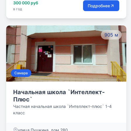
300 000 руб
Подробнее
в год
905 м
Самара
Начальная школа `Интеллект-
Плюс`
Частная начальная школа `Интеллект-плюс` 1-4
класс
улица Пушкина, дом 280