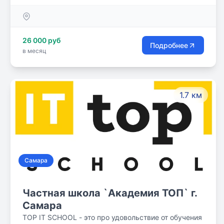
Параллельные занятия в школе искусств и
спортивной школе с получением документов
соответствующего образца. Развивающая
26 000 руб
продленка. Подготовка домашних заданий.
Подробнее
в месяц
Трансфер в/из школы. Полноценное трехразовое
питание.
1.7 км
Самара
Частная школа `Академия ТОП` г.
Самара
TOP IT SCHOOL - это про удовольствие от обучения