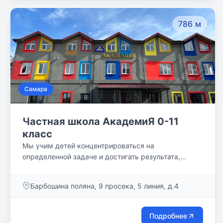
786 м
Самара
Частная школа АкадемиЯ 0-11
класс
Мы учим детей концентрироваться на
определенной задаче и достигать результата,
планировать время. Нет конкретного понятия урока
и перемены: выдано задание, проделана работа,
Барбошина поляна, 9 просека, 5 линия, д.4
проверка результата. Ребенок по своему
усмотрению может приступить к следующему
пункту задания на день или немного передохнуть,
Подробнее
но при этом он понимает, что задание он должен