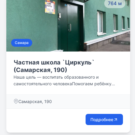
764 м
Самара
Частная школа `Циркуль`
(Самарская, 190)
Наша цель — воспитать образованного и
самостоятельного человекаПомогаем ребёнку
выявить его сильные и слабые стороны, понять
свои потребности и определить жизненный путь.
Самарская, 190
Подробнее