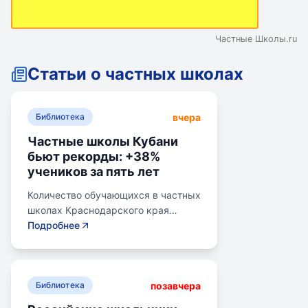
Частные Школы.ru
Статьи о частных школах
вчера
Библиотека
Частные школы Кубани
бьют рекорды: +38%
учеников за пять лет
Количество обучающихся в частных
школах Краснодарского края
выросло на 38% за последние пять
Подробнее
лет. В 2024/2025 учебном году в
общеобразовательных школах
Кубани обучалось более 783 тыс.
позавчера
детей. Рост популярности частного
Библиотека
образования обусловлен высоким