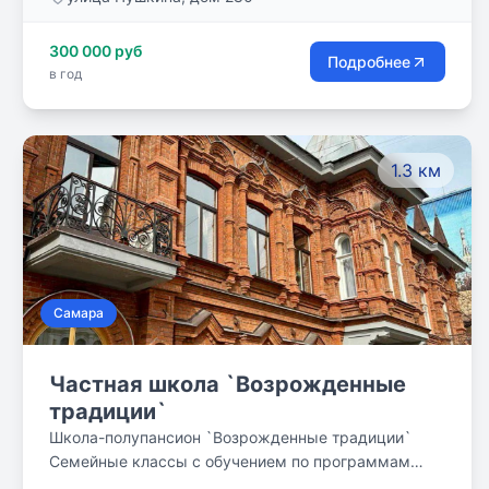
300 000 руб
Подробнее
в год
1.3 км
Самара
Частная школа `Возрожденные
традиции`
Школа-полупансион `Возрожденные традиции`
Семейные классы с обучением по программам
начального, общего, среднего образования.