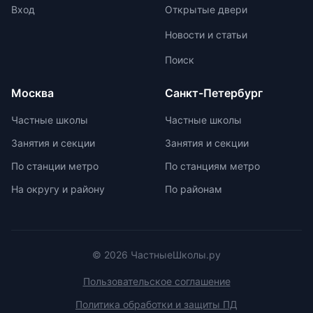
свои навыки и интересы.
соревнований, включая школьные,
Вход
Открытые двери
муниципальные, региональные и
Новости и статьи
заключительные этапы
Всероссийской олимпиады
Поиск
школьников. Подготовка к
олимпиадам включает учебно-
Москва
Санкт-Петербург
тренировочные сборы,
интенсивные занятия, практикумы,
Частные школы
Частные школы
лекции, разборы задач и
Занятия и секции
Занятия и секции
индивидуальные консультации.
Участие в международных
По станции метро
По станциям метро
олимпиадах помогает получить
На округу и району
По районам
новый опыт, пройти серьезную
подготовку и пообщаться с
участниками из других стран.
© 2026 ЧастныеШколы.ру
Пользовательское соглашение
Политика обработки и защиты ПД