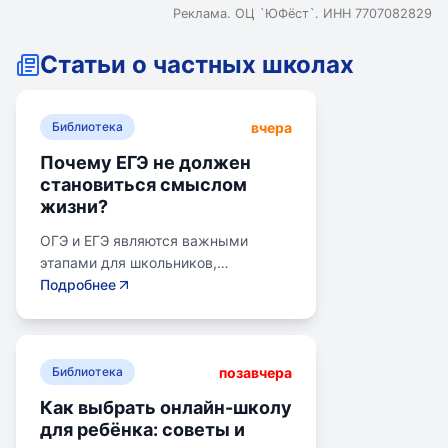
Реклама. ОЦ `ЮФёст`. ИНН 7707082829
Статьи о частных школах
вчера
Библиотека
Почему ЕГЭ не должен
становиться смыслом
жизни?
ОГЭ и ЕГЭ являются важными
этапами для школьников,
готовящихся к переходу на
Подробнее
следующий этап образования.
Эпишкола предлагает подготовку к
экзаменам, учитывая задачи
позавчера
старшего подросткового и
Библиотека
юношеского возраста. Школа
Как выбрать онлайн-школу
помогает детям развивать
для ребёнка: советы и
личностные навыки, получать опыт