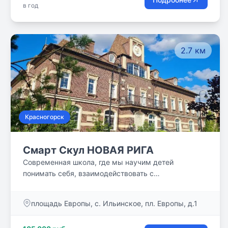
в год
доставляем знания, но и стремимся увлечь детей
самостоятельно совершать открытия. Наши
ученики всегда отличались активной жизненной
позицией, а исследование воспринималось как
2.7 км
технология образования.
Красногорск
Смарт Скул НОВАЯ РИГА
Современная школа, где мы научим детей
понимать себя, взаимодействовать с
окружающими, гибко реагировать на изменения в
стремительно меняющемся мире и не отступать
площадь Европы, с. Ильинское, пл. Европы, д.1
перед трудностями.