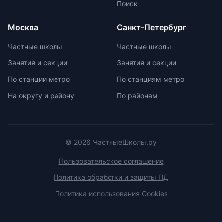
ученику. Частные школы
Поиск
предлагают широкий спектр
внеурочных возможностей для
Москва
Санкт-Петербург
развития ребенка. При выборе
частной школы необходимо
Частные школы
Частные школы
учитывать ее преимущества и
Занятия и секции
Занятия и секции
недостатки, а также финансовые
возможности семьи. Важно
По станции метро
По станциям метро
проверить наличие
На округу и району
По районам
образовательной лицензии и
государственной аккредитации,
изучить репутацию школы и
условия договора об оказании
платных образовательных услуг.
© 2026 ЧастныеШколы.ру
Пользовательское соглашение
Политика обработки и защиты ПД
Политика использования Cookies