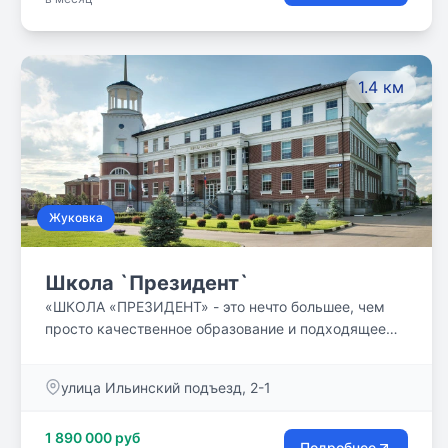
1.4 км
Жуковка
Школа `Президент`
«ШКОЛА «ПРЕЗИДЕНТ» - это нечто большее, чем
просто качественное образование и подходящее
оснащение для учебного процесса. Уже много лет
мы придерживаемся определенных принципов
улица Ильинский подъезд, 2-1
успеха. Мы убеждены, что каждый ученик
талантлив, и стараемся создать интеллектуальную
1 890 000 руб
образовательную среду, в которой мы не просто
Подробнее