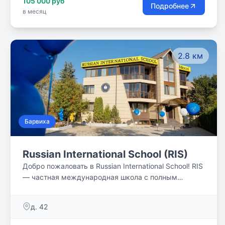
105 000 руб
Подробнее
в месяц
2.8 км
Барвиха
Russian International School (RIS)
Добро пожаловать в Russian International School! RIS
— частная международная школа с полным
образовательным циклом для детей от 2 до 18 лет.
Образовательный процесс сочетает лучшие
д. 42
традиции российского образования и
международные стандарты, обеспечивая высокие