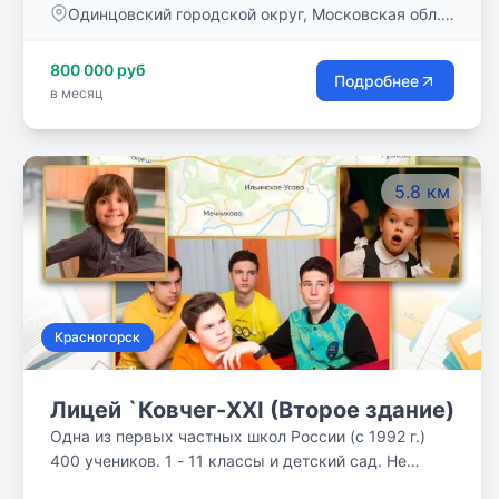
Одинцовский городской округ, Московская обл.,
20:00 вечера, занятия проходят с сентября по июнь
143082
включительно. Серьезную часть школьной жизни
800 000 руб
занимает дополнительное образование.
Подробнее
в месяц
5.8 км
Красногорск
Лицей `Ковчег-XXI (Второе здание)
Одна из первых частных школ России (с 1992 г.)
400 учеников. 1 - 11 классы и детский сад. Не
просто «сумма знаний» – авось пригодится! – а