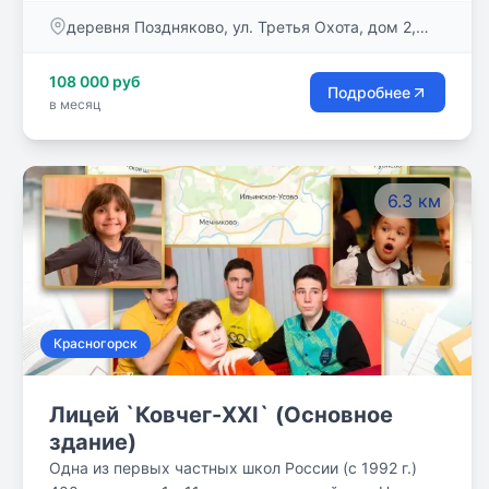
вопросы, имеющие мировоззренческое значение
деревня Поздняково, ул. Третья Охота, дом 2,
для ребенка и подростка, – вот программа нашей
помещение 24
школы. Учим думать, а не повторять чужие мысли,
108 000 руб
и каждый урок у нас – маленькое открытие.
Подробнее
в месяц
Питание и автобусы.
6.3 км
Красногорск
Лицей `Ковчег-XXI` (Основное
здание)
Одна из первых частных школ России (с 1992 г.)