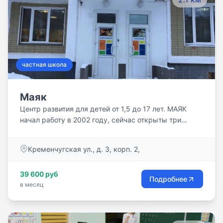
частная школа
Маяк
Центр развития для детей от 1,5 до 17 лет. МАЯК
начал работу в 2002 году, сейчас открыты три
филиала: в Мытищах, на Ленинском проспекте и
метро Славянский бульвар. На сегодня в центре
Кременчугская ул., д. 3, корп. 2,
ежегодно занимаются более 2 100 учеников. С
детьми работают 89 классных педагогов, которые
39 600 руб
учат английскому, испанскому, китайскому,
Подробнее
в месяц
математике, ТРИЗу, робототехнике, русскому,
каллиграфии, шахматам, танцам, вокалу, театру,
готовят к школе, занимаются йогой и фитнесом.