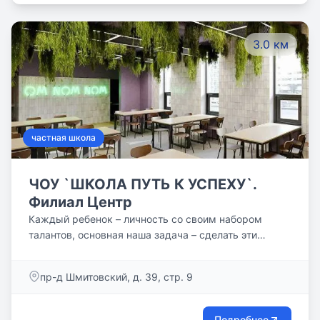
абитуриентов из общеобразовательных школ было
недостаточно для успешного поступления в частная
3.0 км
школа.
частная школа
ЧОУ `ШКОЛА ПУТЬ К УСПЕХУ`.
Филиал Центр
Каждый ребенок – личность со своим набором
талантов, основная наша задача – сделать эти
таланты явными и максимально усилить.
пр-д Шмитовский, д. 39, стр. 9
Подробнее