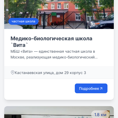
частная школа
Медико-биологическая школа
`Вита`
МБШ «Вита» — единственная частная школа в
Москве, реализующая медико-биологический
профиль. Школа была создана в 1994 году под
названием МЕДИКО-БИОЛОГИЧЕСКАЯ ШКОЛА
Кастанаевская улица, дом 29 корпус 3
«VITA», что неразрывно связано с медико-
биологическим факультетом РНИМУ
им.Н.И.Пирогова.
Подробнее
1.8 км