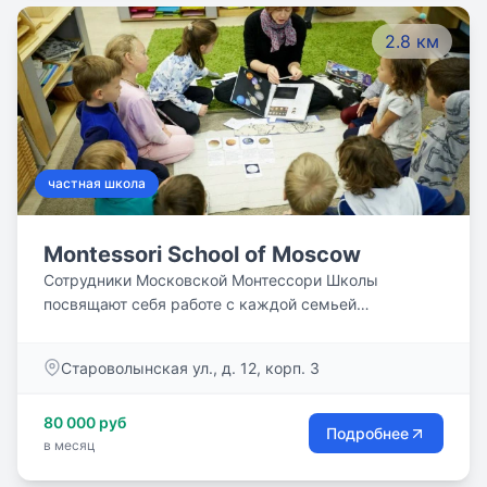
2.8 км
частная школа
Montessori School of Moscow
Сотрудники Московской Монтессори Школы
посвящают себя работе с каждой семьей
индивидуально, чтобы и дети, и семья получили
положительный опыт от сотрудничества с нами.
Староволынская ул., д. 12, корп. 3
Разнообразие и мультикультурный характер нашего
сообщества являются одним из приоритетов для
80 000 руб
нас. Английский и русский являются нашими
Подробнее
в месяц
официальными языками.