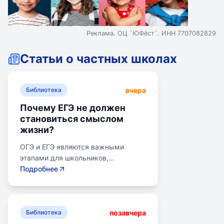
Реклама. ОЦ `ЮФёст`. ИНН 7707082829
Статьи о частных школах
вчера
Библиотека
Почему ЕГЭ не должен
становиться смыслом
жизни?
ОГЭ и ЕГЭ являются важными
этапами для школьников,
готовящихся к переходу на
Подробнее
следующий этап образования.
Эпишкола предлагает подготовку к
экзаменам, учитывая задачи
позавчера
старшего подросткового и
Библиотека
юношеского возраста. Школа