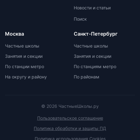
участниками из других стран.
позволяет педагогам уделять
Новости и статьи
больше внимания каждому
ученику. Частные школы
Поиск
предлагают широкий спектр
внеурочных возможностей для
Москва
Санкт-Петербург
развития ребенка. При выборе
частной школы необходимо
Частные школы
Частные школы
учитывать ее преимущества и
Занятия и секции
Занятия и секции
недостатки, а также финансовые
возможности семьи. Важно
По станции метро
По станциям метро
проверить наличие
На округу и району
По районам
образовательной лицензии и
государственной аккредитации,
изучить репутацию школы и
условия договора об оказании
платных образовательных услуг.
© 2026 ЧастныеШколы.ру
Пользовательское соглашение
Политика обработки и защиты ПД
Политика использования Cookies