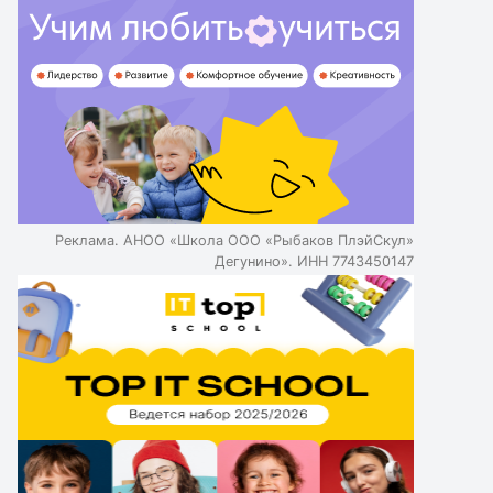
Реклама. АНОО «Школа ООО «Рыбаков ПлэйСкул»
Дегунино». ИНН 7743450147