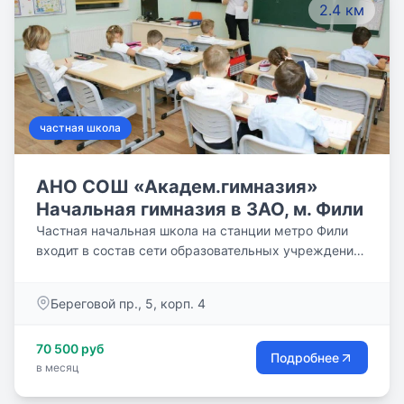
2.4 км
частная школа
АНО СОШ «Академ.гимназия»
Начальная гимназия в ЗАО, м. Фили
Частная начальная школа на станции метро Фили
входит в состав сети образовательных учреждений
АНО СОШ «Академическая гимназия». Школа
расположена на территории Жилого комплекса
Береговой пр., 5, корп. 4
«Фили Град». Недалеко от делового центра
«Москва-Сити» и исторического центра Москвы.
70 500 руб
Подробнее
в месяц