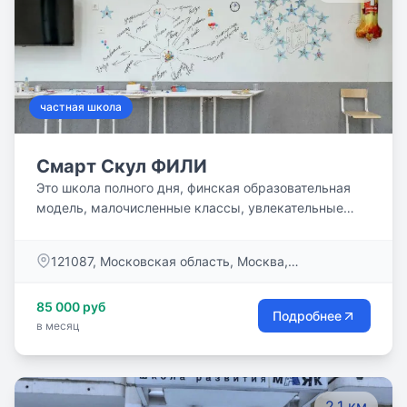
частная школа
Смарт Скул ФИЛИ
Это школа полного дня, финская образовательная
модель, малочисленные классы, увлекательные
проекты, кружки и спортивные секции! Это сильная
академическая программа и одновременно
​121087, Московская область, Москва,
развитие личностных качеств ребенка! Это
Багратионовский пр., д. 5, корп. 1
счастливые дети, которые учатся с удовольствием!
85 000 руб
Подробнее
в месяц
2.1 км