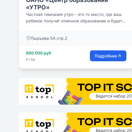
ОАНО «Центр образования
«УТРО»
Частная гимназия утро – это то место, где ваш
ребенок получит отличное образование и будет
иметь возможность конкурировать при
поступлении в ведущие вузы России и мира.
Пырьева 5А стр.2
660 000 руб
Подробнее
в год