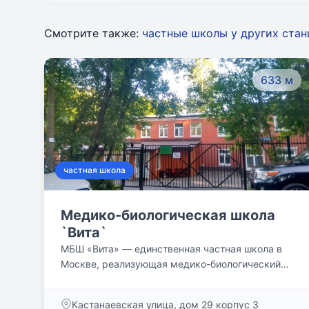
Смотрите также:
частные школы у других ста
633 м
частная школа
Медико-биологическая школа
`Вита`
МБШ «Вита» — единственная частная школа в
Москве, реализующая медико-биологический
профиль. Школа была создана в 1994 году под
названием МЕДИКО-БИОЛОГИЧЕСКАЯ ШКОЛА
Кастанаевская улица, дом 29 корпус 3