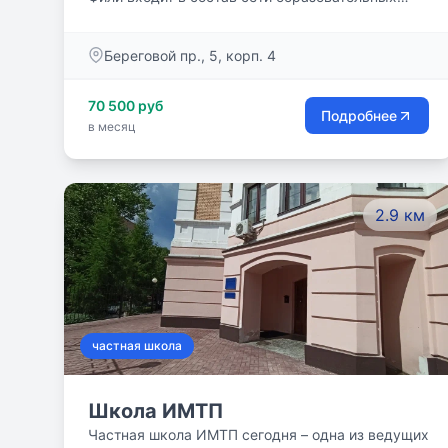
учреждений АНО СОШ «Академическая
гимназия». Школа расположена на территории
Береговой пр., 5, корп. 4
Жилого комплекса «Фили Град». Недалеко от
делового центра «Москва-Сити» и
70 500 руб
исторического центра Москвы.
Подробнее
в месяц
2.9 км
частная школа
Школа ИМТП
Частная школа ИМТП сегодня – одна из ведущих