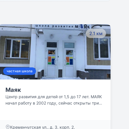
2.1 км
частная школа
Маяк
Центр развития для детей от 1,5 до 17 лет. МАЯК
начал работу в 2002 году, сейчас открыты три
филиала: в Мытищах, на Ленинском проспекте и
метро Славянский бульвар. На сегодня в центре
ежегодно занимаются более 2 100 учеников. С
Кременчугская ул., д. 3, корп. 2,
детьми работают 89 классных педагогов,