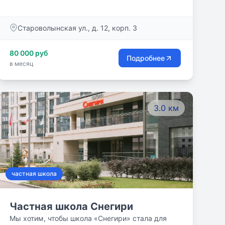
Разнообразие и мультикультурный характер
нашего сообщества являются одним из
Староволынская ул., д. 12, корп. 3
приоритетов для нас. Английский и русский
являются нашими официальными языками.
80 000 руб
Подробнее
в месяц
3.0 км
частная школа
Частная школа Снегири
Мы хотим, чтобы школа «Снегири» стала для