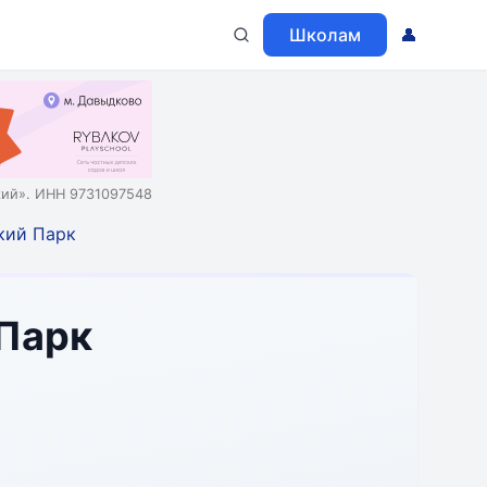
Школам
👤
ий». ИНН 9731097548
кий Парк
 Парк