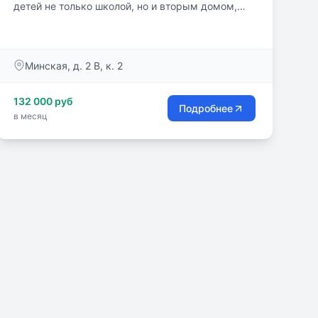
детей не только школой, но и вторым домом,
точкой притяжения, в которой находится место
играм, спорту, дружбе, исследованиям и
творческим проектам.
Минская, д. 2 В, к. 2
132 000 руб
Подробнее
в месяц