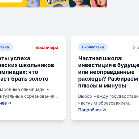
позавчера
3 
отека
Библиотека
ты успеха
Частная школа:
овских школьников
инвестиция в будущ
импиадах: что
или неоправданные
ает брать золото
расходы? Разбираем
плюсы и минусы
ародные олимпиады -
ектуальные соревнования
Выбор между государстве
ольников, представляющих
нее
частным образованием
в составе национальных
становится важной дилемм
Подробнее
х. Состязания охватывают
родителей. Частное образо
ные научные дисциплины,
предлагает уникальные мет
я математику,
современное оснащение и
тику, физику, химию,
индивидуальный подход. Од