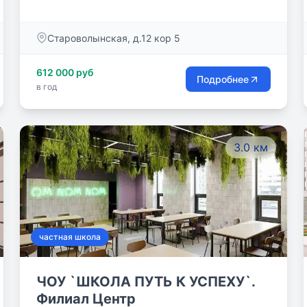
Староволынская, д.12 кор 5
612 000 руб
Подробнее
в год
3.0 км
частная школа
ЧОУ `ШКОЛА ПУТЬ К УСПЕХУ`.
Филиал Центр