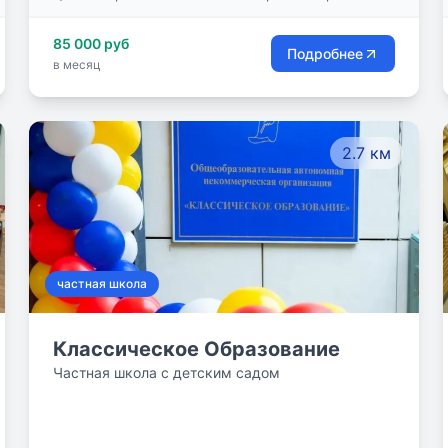
Багратионовский пр., д. 5, корп. 1
дети, которые учатся с удовольствием!
85 000 руб
Подробнее
в месяц
2.7 км
частная школа
Классическое Образование
Частная школа с детским садом