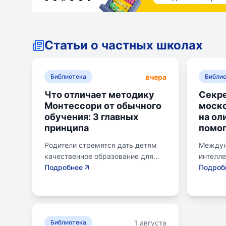
Статьи о частных школах
вчера
Библиотека
Библи
Что отличает методику
Секре
Монтессори от обычного
моск
обучения: 3 главных
на ол
принципа
помог
Родители стремятся дать детям
Междун
качественное образование для
интелл
лучшего будущего. Обучение по
Подробнее
для шк
Подроб
системе Монтессори может
страну 
помочь избежать перегрузки и
сборны
потери интереса у детей.
различ
Монтессори-школа предлагает
включа
1 августа
уроки на природе, лабораторные
Библиотека
информа