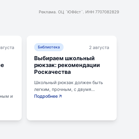
Реклама. ОЦ `ЮФёст`. ИНН 7707082829
августа
2 августа
Библиотека
Выбираем школьный
ее
рюкзак: рекомендации
Роскачества
Школьный рюкзак должен быть
легким, прочным, с двумя
нным и
отделениями и регулируемыми
Подробнее
креплениями лямок. Ранец
ой для
ученика младших классов не
вание
должен весить более 700
одики,
граммов, для старших - до 1
килограмма. Общий вес портфеля
нако,
должен равномерно