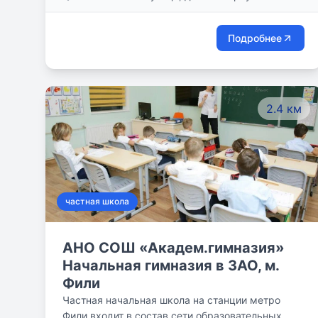
«VITA», что неразрывно связано с медико-
биологическим факультетом РНИМУ
им.Н.И.Пирогова.
Подробнее
2.4 км
частная школа
АНО СОШ «Академ.гимназия»
Начальная гимназия в ЗАО, м.
Фили
Частная начальная школа на станции метро
Фили входит в состав сети образовательных