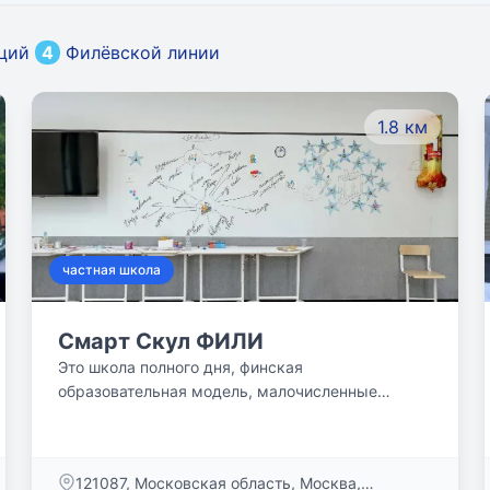
нций
4
Филёвской линии
1.8 км
частная школа
Смарт Скул ФИЛИ
Это школа полного дня, финская
образовательная модель, малочисленные
классы, увлекательные проекты, кружки и
спортивные секции! Это сильная академическая
программа и одновременно развитие
​121087, Московская область, Москва,
личностных качеств ребенка! Это счастливые