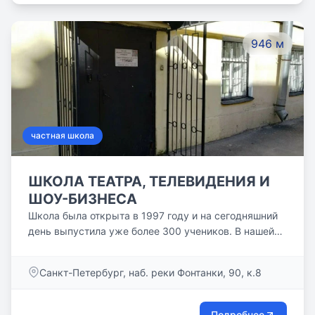
946 м
частная школа
ШКОЛА ТЕАТРА, ТЕЛЕВИДЕНИЯ И
ШОУ-БИЗНЕСА
Школа была открыта в 1997 году и на сегодняшний
день выпустила уже более 300 учеников. В нашей
школе разработана своя уникальная инновационная
система обучения, основанная на индивидуальном
Санкт-Петербург, наб. реки Фонтанки, 90, к.8
подходе к ученику, учитывающая потребности и
возможности каждого. Индивидуализация
обучения, методы арт-педагогики, уникальные
Подробнее