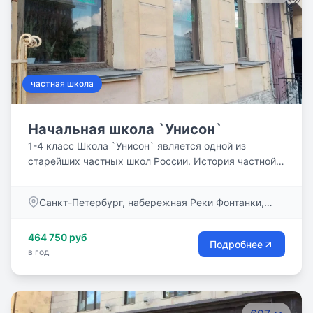
частная школа
Начальная школа `Унисон`
1-4 класс Школа `Унисон` является одной из
старейших частных школ России. История частной
школы начинается в 1991 году с работы `Школы
раннего развития` в Санкт-Петербургском
Санкт-Петербург, набережная Реки Фонтанки,
городском Дворце творчества юных на основе
дом 55
авторских методик педагогов-новаторов.
464 750 руб
Подробнее
в год