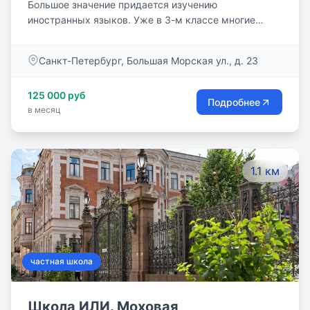
Большое значение придается изучению
иностранных языков. Уже в 3-м классе многие
ученики получают Кембриджские сертификаты по
английскому языку (Movers и Flyers). Спортивные
Санкт-Петербург, Большая Морская ул., д. 23
занятия проходят в оборудованном спортивном
зале. Обучение осуществляется под постоянным
125 000 руб
контролем психологической службы школы.
Подробнее
в месяц
Работают группы продленного дня, логопеды.
1.1 км
частная школа
Школа ИЛИ. Моховая