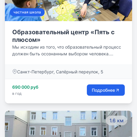
частная школа
Образовательный центр «Пять с
плюсом»
Мы исходим из того, что образовательный процесс
должен быть осознанным выбором человека.
Глубина и объем этого процесса –– это тоже выбор.
Кто-то хочет учиться, вникая в суть каждого
Санкт-Петербург, Сапёрный переулок, 5
предмета. Кто-то хочет оптимизировать ресурсы и
тратить свои силы только на необходимое. Кто-то
690 000 руб
вообще глубоко разочарован в школьном
Подробнее
в год
образовании и хочет просто поскорее окончить
школу.
1.6 км