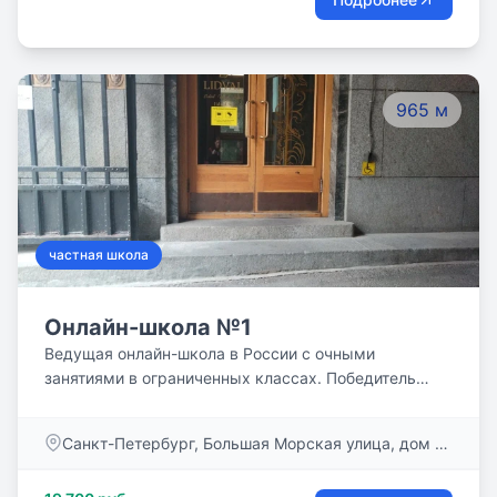
образовательные маршруты обеспечивают высокие
результаты по окончанию школы.
965 м
частная школа
Онлайн-школа №1
Ведущая онлайн-школа в России с очными
занятиями в ограниченных классах. Победитель
конкурса “100 лучших школ России” в номинации
“Лучшая школа дистанционного обучения” в 2018,
Санкт-Петербург, Большая Морская улица, дом 3-
2019, 2020 году.
5 литер а, пом. 43-н:2 офис 341