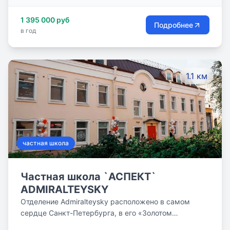
году. На зачисление в Британскую школу «АСПЕКТ»,
1 395 000 руб
ЦЕНТРАЛЬНЫЙ могут претендовать дети,
Подробнее
в год
окончившие начальную школу с высокими
результатами.
1.1 км
частная школа
Частная школа `АСПЕКТ`
ADMIRALTEYSKY
Отделение Admiralteysky расположено в самом
сердце Санкт-Петербурга, в его «Золотом
Треугольнике». В нескольких минутах ходьбы от