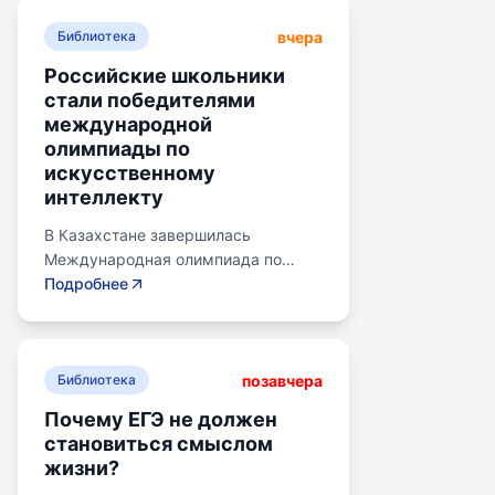
вчера
Библиотека
Российские школьники
стали победителями
международной
олимпиады по
искусственному
интеллекту
В Казахстане завершилась
Международная олимпиада по
искусственному интеллекту.
Подробнее
Российские школьники стали
абсолютными победителями,
завоевав семь золотых и одну
позавчера
бронзовую медаль. Олимпиада
Библиотека
объединила 465 школьников из 105
Почему ЕГЭ не должен
стран, заняв второе место по числу
становиться смыслом
участников. Награды получили
жизни?
Артем Горохов, Михаил Вершинин,