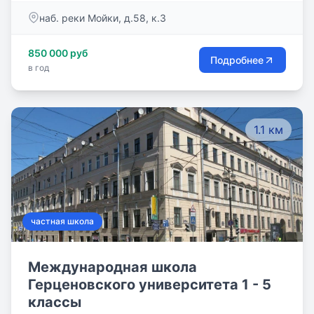
школы — Исаакиевский собор, Адмиралтейство,
наб. реки Мойки, д.58, к.3
Зимний дворец и Невский проспект. Посещение
учениками всемирно известных мест, музеев —
850 000 руб
важный и интересный момент обучения в школе.
Подробнее
в год
1.1 км
частная школа
Международная школа
Герценовского университета 1 - 5
классы