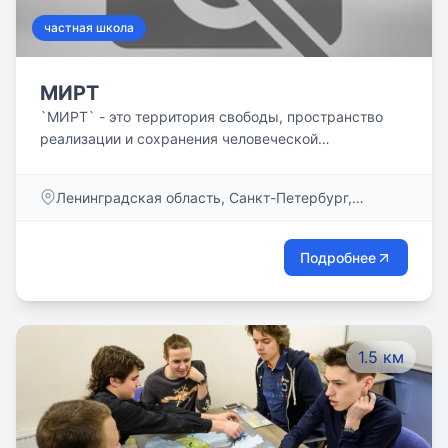
частная школа
МИРТ
`МИРТ` - это территория свободы, пространство
реализации и сохранения человеческой
индивидуальности, динамически меняясь с миром,
оставаясь на одной волне с ребёнком. Наша миссия
Ленинградская область, Санкт-Петербург,
- помочь вырасти активным членам общества и
Литейный пр-кт, дом 11
ответственным гражданам мира. Мы
предоставляем детям исключительные
Подробнее
возможности личного роста, выходящие за рамки
школьных занятий учебников.
1.5 км