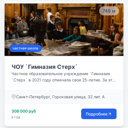
749 м
частная школа
ЧОУ `Гимназия Стерх`
Частное образовательное учреждение `Гимназия
`Стерх` в 2021 году отмечала свое 25-летие. За эти
годы в наших стенах получили среднее образование
503 ученика. Мы даем возможность своим
Санкт-Петербург, Гороховая улица, 32 лит. А
ученикам учиться по современным методикам,
используя для усвоения нового сложного материала
308 000 руб
авторские разработки для раскрытия творческого
Подробнее
в год
потенциала учеников.