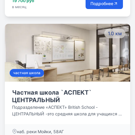
19 700 руб
Подробнее
в месяц
1.0 км
частная школа
Частная школа `АСПЕКТ`
ЦЕНТРАЛЬНЫЙ
Подразделение «АСПЕКТ» British School -
ЦЕНТРАЛЬНЫЙ -это средняя школа для учащихся с
12 до 16 лет. На данный момент ведется прием
заявок на зачисление на вакантные места для
наб. реки Мойки, 58АГ
обучения в 5, 6, 7, 8 и 9 классе в 2025-2026 учебном