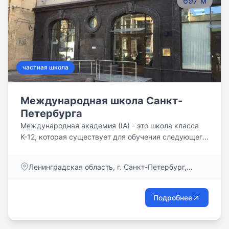
697 м
частная школа
Международная школа Санкт-
Петербурга
Международная академия (IA) - это школа класса
К-12, которая существует для обучения следующего
поколения лучших мировых лидеров, предоставляя
нашим студентам инструменты, необходимые для
Ленинградская область, г. Санкт-Петербург,
достижения успеха в жизни. Здесь, в IA, мы верим в
Большая Конюшенная ул., д. 8
всестороннее образование студента -
академическое, духовное и культурное.
Подробнее