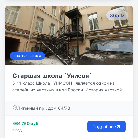
865 м
частная школа
Старшая школа `Унисон`
5-11 класс Школа `УНИСОН` является одной из
старейших частных школ России. История частной
школы начинается в 1991 году с работы `Школы
раннего развития` в Санкт-Петербургском
Литейный пр., дом 64/78
городском Дворце творчества юных на основе
авторских методик педагогов-новаторов Шосталь
464 750 руб
Галины Семёновны, Фокиной Татьяны Николаевны,
Подробнее
в год
Чиховской Ларисы Викторовны.