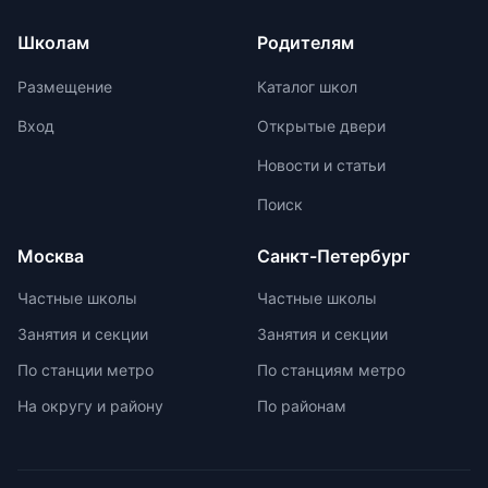
дополнительных услуг. Важно
аудиалы. Монтессори-метод
изучить отзывы и пройти пробный
учитывает индивидуальные
Школам
Родителям
период перед принятием решения о
особенности ребенка и темп
выборе онлайн-школы.
получения и обработки
Размещение
Каталог школ
информации. Система Монтессори
предлагает отсутствие
Вход
Открытые двери
`неинтересных` предметов и
Новости и статьи
межпредметную взаимосвязь для
поддержания интереса к учебе.
Поиск
Монтессори-школы избегают
перегрузки информацией,
Москва
Санкт-Петербург
регулируя нагрузку в зависимости
от возрастных задач и
Частные школы
Частные школы
физиологических особенностей
Занятия и секции
Занятия и секции
учеников. Отсутствие страха перед
оценками и акцент на качественной
По станции метро
По станциям метро
оценке помогают детям развивать
На округу и району
По районам
свои навыки и интересы.