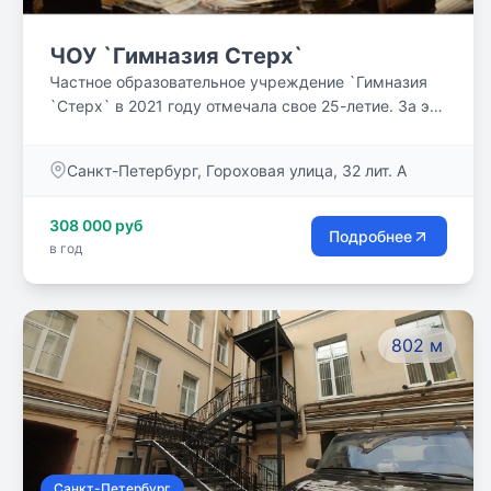
ЧОУ `Гимназия Стерх`
Частное образовательное учреждение `Гимназия
`Стерх` в 2021 году отмечала свое 25-летие. За эти
годы в наших стенах получили среднее
образование 503 ученика. Мы даем возможность
Санкт-Петербург, Гороховая улица, 32 лит. А
своим ученикам учиться по современным
методикам, используя для усвоения нового
308 000 руб
сложного материала авторские разработки для
Подробнее
в год
раскрытия творческого потенциала учеников.
802 м
Санкт-Петербург