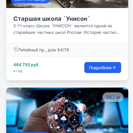
Старшая школа `Унисон`
5-11 класс Школа `УНИСОН` является одной из
старейших частных школ России. История частной
школы начинается в 1991 году с работы `Школы
раннего развития` в Санкт-Петербургском
Литейный пр., дом 64/78
городском Дворце творчества юных на основе
авторских методик педагогов-новаторов Шосталь
464 750 руб
Галины Семёновны, Фокиной Татьяны Николаевны,
Подробнее
в год
Чиховской Ларисы Викторовны.
982 м