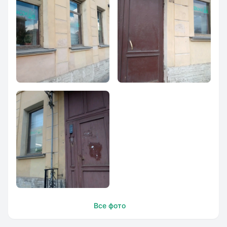
Начальная школа
Начальная школа
`Унисон`
`Унисон`
Начальная школа
Все фото
`Унисон`