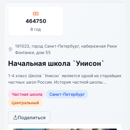
464750
В год
191023, город Санкт-Петербург, набережная Реки
Фонтанки, дом 55
Начальная школа `Унисон`
1-4 класс Школа `Унисон` является одной из старейших
частных школ России. История частной школы
начинается в 1991 году с работы `Школы раннего
Частная школа
Санкт-Петербург
развития` в Санкт-Петербургском городском Дворце
творчества юных на основе авторских методик
Центральный
педагогов-новаторов.
Поделиться