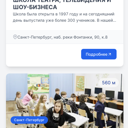
ШКОЛА ТЕАТРА, ТЕЛЕВИДЕНИЯ И
ШОУ-БИЗНЕСА
Школа была открыта в 1997 году и на сегодняшний
день выпустила уже более 300 учеников. В нашей
школе разработана своя уникальная инновационная
система обучения, основанная на индивидуальном
Санкт-Петербург, наб. реки Фонтанки, 90, к.8
подходе к ученику, учитывающая потребности и
возможности каждого. Индивидуализация
обучения, методы арт-педагогики, уникальные
Подробнее
образовательные маршруты обеспечивают высокие
результаты по окончанию школы.
560 м
Санкт-Петербург