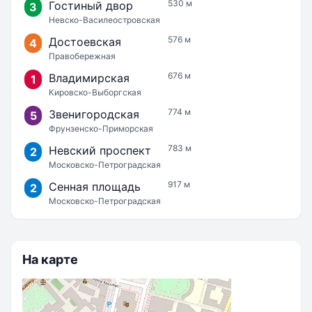
530 м
Гостиный двор
3
Невско-Василеостровская
576 м
Достоевская
4
Правобережная
676 м
Владимирская
1
Кировско-Выборгская
774 м
Звенигородская
5
Фрунзенско-Приморская
783 м
Невский проспект
2
Московско-Петроградская
917 м
Сенная площадь
2
Московско-Петроградская
На карте