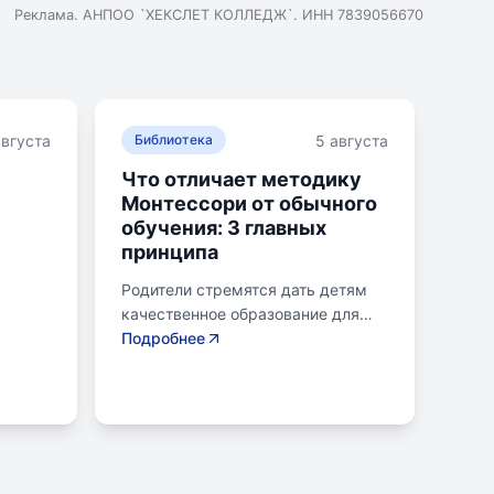
Реклама. АНПОО `ХЕКСЛЕТ КОЛЛЕДЖ`. ИНН 7839056670
августа
5 августа
Библиотека
Что отличает методику
Монтессори от обычного
обучения: 3 главных
принципа
Родители стремятся дать детям
качественное образование для
ели
лучшего будущего. Обучение по
Подробнее
овень
системе Монтессори может
помочь избежать перегрузки и
 Важно
потери интереса у детей.
 чтобы
Монтессори-школа предлагает
уроки на природе, лабораторные
или
эксперименты и творческие