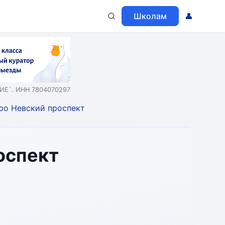
Школам
👤
Е`. ИНН 7804070297
ро Невский проспект
оспект