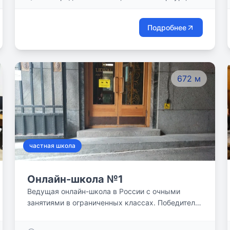
Невский пр-кт, дом 44
Подробнее
672 м
частная школа
Онлайн-школа №1
Ведущая онлайн-школа в России с очными
занятиями в ограниченных классах. Победитель
конкурса “100 лучших школ России” в
номинации “Лучшая школа дистанционного