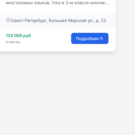
иностранных языков. Уже в 3-м классе многие
ученики получают Кембриджские сертификаты
по английскому языку (Movers и Flyers).
Санкт-Петербург, Большая Морская ул., д. 23
Спортивные занятия проходят в оборудованном
спортивном зале. Обучение осуществляется под
125 000 руб
постоянным контролем психологической
Подробнее
в месяц
службы школы. Работают группы продленного
дня, логопеды.