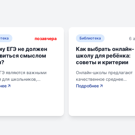
позавчера
6 
отека
Библиотека
у ЕГЭ не должен
Как выбрать онлайн-
овиться смыслом
школу для ребёнка:
и?
советы и критерии
ЕГЭ являются важными
Онлайн-школы предлагают
 для школьников,
качественное среднее
ихся к переходу на
нее
образование без привязки к
Подробнее
щий этап образования.
району. Важно учитывать ц
ла предлагает подготовку
семьи, возраст ребенка, ур
енам, учитывая задачи
его самостоятельности и
о подросткового и
предпочитаемую нагрузку.
кого возраста. Школа
проверить лицензию школы,
т детям развивать
получить аттестат для
ные навыки, получать
поступления в университет 