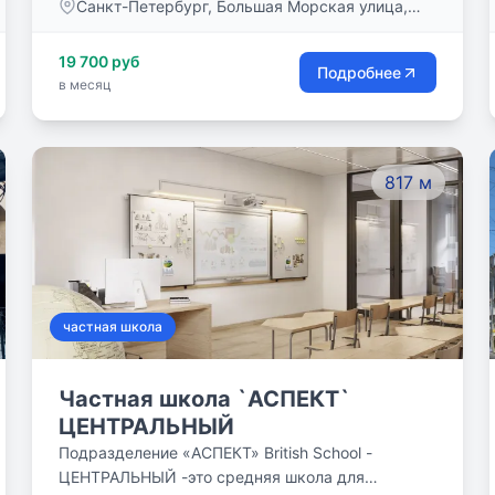
Санкт-Петербург, Большая Морская улица,
обучения” в 2018, 2019, 2020 году.
дом 3-5 литер а, пом. 43-н:2 офис 341
19 700 руб
Подробнее
в месяц
817 м
частная школа
Частная школа `АСПЕКТ`
ЦЕНТРАЛЬНЫЙ
Подразделение «АСПЕКТ» British School -
ЦЕНТРАЛЬНЫЙ -это средняя школа для