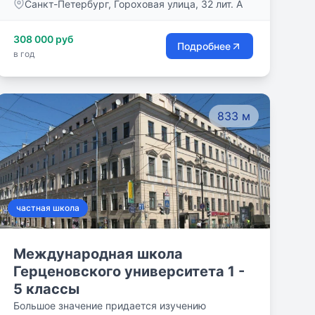
Санкт-Петербург, Гороховая улица, 32 лит. А
возможность своим ученикам учиться по
современным методикам, используя для
308 000 руб
усвоения нового сложного материала авторские
Подробнее
в год
разработки для раскрытия творческого
потенциала учеников.
833 м
частная школа
Международная школа
Герценовского университета 1 -
5 классы
Большое значение придается изучению