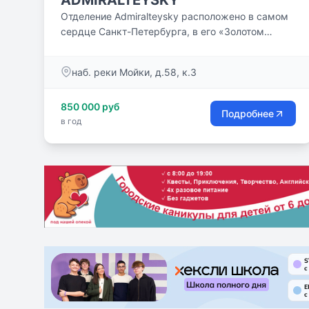
ADMIRALTEYSKY
Отделение Admiralteysky расположено в самом
сердце Санкт-Петербурга, в его «Золотом
Треугольнике». В нескольких минутах ходьбы от
школы — Исаакиевский собор, Адмиралтейство,
наб. реки Мойки, д.58, к.3
Зимний дворец и Невский проспект. Посещение
учениками всемирно известных мест, музеев —
850 000 руб
важный и интересный момент обучения в школе.
Подробнее
в год