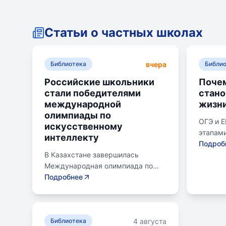
Статьи о частных школах
вчера
Библиотека
Библи
Российские школьники
Почем
стали победителями
стан
международной
жизн
олимпиады по
ОГЭ и 
искусственному
этапами
интеллекту
готовящ
Подроб
В Казахстане завершилась
следую
Международная олимпиада по
Эпишко
искусственному интеллекту.
Подробнее
к экзам
Российские школьники стали
старшег
абсолютными победителями,
юношес
завоевав семь золотых и одну
помогае
4 августа
бронзовую медаль. Олимпиада
Библиотека
личност