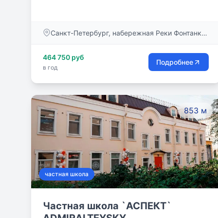
`Школы раннего развития` в Санкт-
Петербургском городском Дворце творчества
юных на основе авторских методик педагогов-
Санкт-Петербург, набережная Реки Фонтанки,
новаторов.
дом 55
464 750 руб
Подробнее
в год
853 м
частная школа
Частная школа `АСПЕКТ`