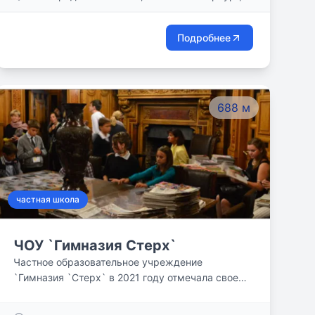
инструменты, необходимые для достижения
Большая Конюшенная ул., д. 8
успеха в жизни. Здесь, в IA, мы верим в
всестороннее образование студента -
Подробнее
академическое, духовное и культурное.
688 м
частная школа
ЧОУ `Гимназия Стерх`
Частное образовательное учреждение
`Гимназия `Стерх` в 2021 году отмечала свое
25-летие. За эти годы в наших стенах получили
среднее образование 503 ученика. Мы даем