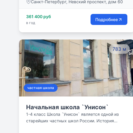
Санкт-Петербург, Невский проспект, дом 60
Бессрочная лицензия на образовательную
деятельность.
361 400 руб
Подробнее
в год
783 м
частная школа
Начальная школа `Унисон`
1-4 класс Школа `Унисон` является одной из
старейших частных школ России. История
частной школы начинается в 1991 году с работы