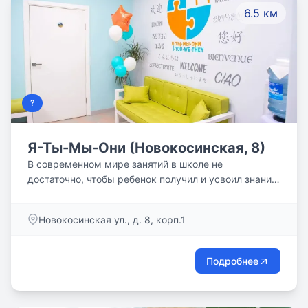
6.5 км
?
Я-Ты-Мы-Они (Новокосинская, 8)
В современном мире занятий в школе не
достаточно, чтобы ребенок получил и усвоил знания,
необходимые для учебы на пятерки, дальнейшего
поступления в престижный ВУЗ и успешной
Новокосинская ул., д. 8, корп.1
взрослой жизни. Мы понимаем это и предоставляем
для вас курсы и программы обучения, благодаря
которым ваш ребенок будет учиться без пробелов, с
Подробнее
радостью и интересом. Наши опытные
преподаватели используют современные методики
и индивидуальный подход к каждому ученику.