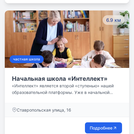
20 лет школа традиционно обеспечивает высокое
качество образования, позволяющее нашим
выпускникам реализовываться в любой из
6.9 км
выбранных областей.
частная школа
Начальная школа «Интеллект»
«Интеллект» является второй «ступенью» нашей
образовательной платформы. Уже в начальной
школе мы ставим индивидуальные задачи развития
для каждого ребёнка на основе результатов
Ставропольская улица, 16
психолого-педагогических диагностик. Отметим, что
на всех уровнях: детский сад, начальная школа,
средняя и старшая школа — используется единая
Подробнее
технология постановки и решения задач развития