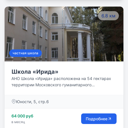
6.8 км
частная школа
Школа «Ирида»
АНО Школа «Ирида» расположена на 54 гектарах
территории Московского гуманитарного
Университета, флагмана негосударственного
образования России . В xvll-xx вв. территория
Юности, 5, стр.6
являлась частью владений могущественной семьи
графов Шереметьевых. Усадьба Кусково до сих пор
64 000 руб
радует любителей старины и находится в
Подробнее
в месяц
непосредственной близости от школы . Уже более