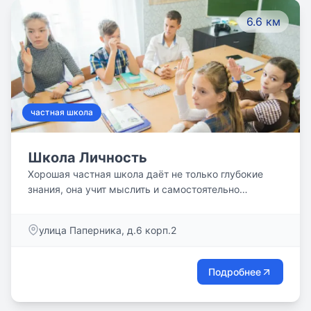
6.6 км
частная школа
Школа Личность
Хорошая частная школа даёт не только глубокие
знания, она учит мыслить и самостоятельно
принимать ответственные решения, выявляет
таланты и скрытый потенциал детей, направляет их
улица Паперника, д.6 корп.2
в нужное русло, предоставляя возможность
выбрать правильный путь в жизни. В наше
динамичное время дети нуждаются не только в
Подробнее
знании таблицы умножения и правил чистописания,
изучении множества дисциплин в разных научных