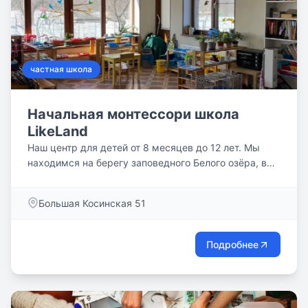
частная школа
Начальная монтессори школа
LikeLand
Наш центр для детей от 8 месяцев до 12 лет. Мы
находимся на берегу заповедного Белого озёра, в
отдалении от многоэтажек и скоростных дорог — и
при этом в транспортной доступности. Бережно
Большая Косинская 51
помогаем каждому ребенку найти себя и свой путь
в этом стремительно меняющемся мире.
Подробнее