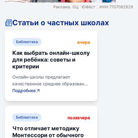
Реклама. ОЦ `ЮФёст`. ИНН 7707082829
Статьи о частных школах
вчера
Библиотека
Как выбрать онлайн-школу
для ребёнка: советы и
критерии
Онлайн-школы предлагают
качественное среднее образование
без привязки к району. Важно
Подробнее
учитывать цели семьи, возраст
ребенка, уровень его
самостоятельности и
позавчера
предпочитаемую нагрузку. Важно
Библиотека
проверить лицензию школы, чтобы
Что отличает методику
получить аттестат для поступления
Монтессори от обычного
в университет или колледж.