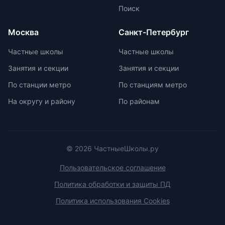
изучить репутацию школы и
маркировку с указанием
Поиск
условия договора об оказании
возрастной категории.
платных образовательных услуг.
Москва
Санкт-Петербург
Частные школы
Частные школы
Занятия и секции
Занятия и секции
По станции метро
По станциям метро
На округу и району
По районам
© 2026 ЧастныеШколы.ру
Пользовательское соглашение
Политика обработки и защиты ПД
Политика использования Cookies