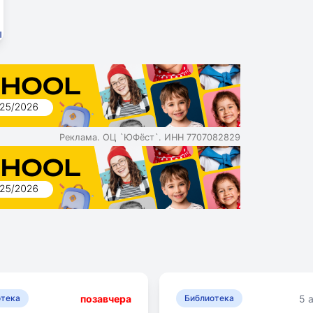
ы
Реклама. ОЦ `ЮФёст`. ИНН 7707082829
позавчера
5 
отека
Библиотека