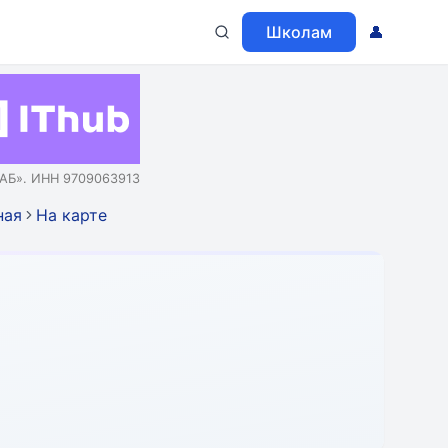
Школам
👤
АБ». ИНН 9709063913
ная
На карте