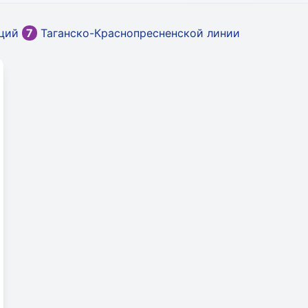
нций
7
Таганско-Краснопресненской линии