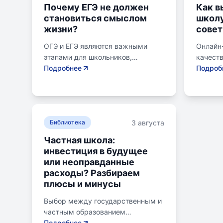
Почему ЕГЭ не должен
Как в
становиться смыслом
школу
жизни?
совет
ОГЭ и ЕГЭ являются важными
Онлайн
этапами для школьников,
качест
готовящихся к переходу на
Подробнее
образов
Подроб
следующий этап образования.
району.
Эпишкола предлагает подготовку
семьи, 
к экзаменам, учитывая задачи
его сам
старшего подросткового и
предпо
3 августа
юношеского возраста. Школа
Библиотека
провер
помогает детям развивать
получит
Частная школа:
личностные навыки, получать
поступл
инвестиция в будущее
опыт самоопределения и
коллед
или неоправданные
выбирать профессию. В
быть ра
расходы? Разбираем
программе школы уделяется
зачисл
плюсы и минусы
внимание базовым знаниям,
образов
учебным навыкам и углубленным
самост
Выбор между государственным и
спецкурсам. В школе
индиви
частным образованием
предусмотрены часы для
Онлайн
становится важной дилеммой для
Подробнее