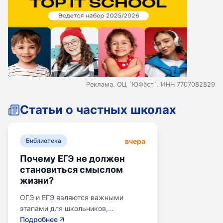
Реклама. ОЦ `ЮФёст`. ИНН 7707082829
Статьи о частных школах
вчера
Библиотека
Почему ЕГЭ не должен
становиться смыслом
жизни?
ОГЭ и ЕГЭ являются важными
этапами для школьников,
готовящихся к переходу на
Подробнее