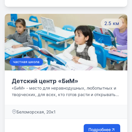
имеет достаточно большую парковую зону со
спортивной площадкой. Территория Гимназии
изолирована и охраняема.
2.5 км
частная школа
Детский центр «БиМ»
«БиМ» - место для неравнодушных, любопытных и
творческих, для всех, кто готов расти и открывать
новое в себе и в мире.
Беломорская, 20к1
Подробнее