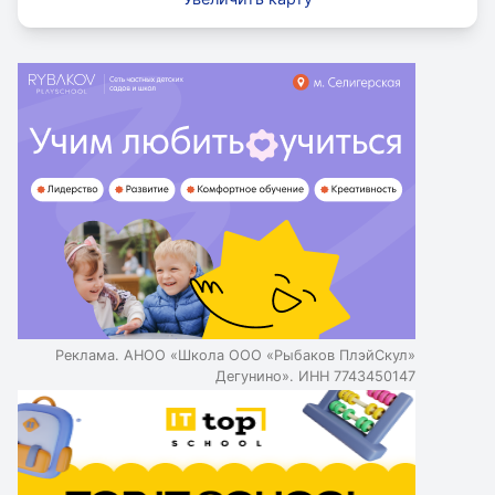
Реклама. АНОО «Школа ООО «Рыбаков ПлэйСкул»
Дегунино». ИНН 7743450147