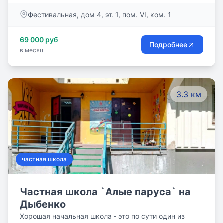
потенциала каждого ребёнка. Индивидуальность
Фестивальная, дом 4, эт. 1, пом. VI, ком. 1
каждого ученика — это наше общее богатство.
69 000 руб
Подробнее
в месяц
3.3 км
частная школа
Частная школа `Алые паруса` на
Дыбенко
Хорошая начальная школа - это по сути один из