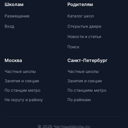
методики для развития
Школам
Родителям
Участие в международных
критического и творческого
олимпиадах помогает получить
мышления. Ключевой особенностью
Размещение
Каталог школ
новый опыт, пройти серьезную
частной школы является небольшая
подготовку и пообщаться с
наполняемость классов, что
Вход
Открытые двери
участниками из других стран.
позволяет педагогам уделять
Новости и статьи
больше внимания каждому
ученику. Частные школы
Поиск
предлагают широкий спектр
внеурочных возможностей для
Москва
Санкт-Петербург
развития ребенка. При выборе
частной школы необходимо
Частные школы
Частные школы
учитывать ее преимущества и
Занятия и секции
Занятия и секции
недостатки, а также финансовые
возможности семьи. Важно
По станции метро
По станциям метро
проверить наличие
На округу и району
По районам
образовательной лицензии и
государственной аккредитации,
изучить репутацию школы и
условия договора об оказании
платных образовательных услуг.
© 2026 ЧастныеШколы.ру