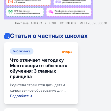
Реклама. АНПОО `ХЕКСЛЕТ КОЛЛЕДЖ`. ИНН 7839056670
Статьи о частных школах
вчера
Библиотека
Что отличает методику
Монтессори от обычного
обучения: 3 главных
принципа
Родители стремятся дать детям
качественное образование для
лучшего будущего. Обучение по
Подробнее
системе Монтессори может помочь
избежать перегрузки и потери