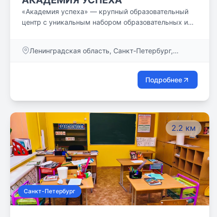
АКАДЕМИЯ УСПЕХА
«Академия успеха» — крупный образовательный
центр с уникальным набором образовательных и
досуговых программ для детей от 4 до 15 лет,
командой высокопрофессиональных педагогов и
Ленинградская область, Санкт-Петербург,
специалистов, доброжелательной и творческой
Большой пр., дом 83
атмосферой!
Подробнее
2.2 км
Санкт-Петербург