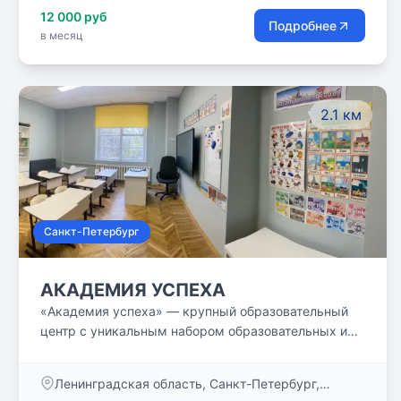
12 000 руб
Обучение в школе `Логос` проходит по
Подробнее
в месяц
индивидуальным образовательным маршрутам.
2.1 км
Санкт-Петербург
АКАДЕМИЯ УСПЕХА
«Академия успеха» — крупный образовательный
центр с уникальным набором образовательных и
досуговых программ для детей от 4 до 15 лет,
командой высокопрофессиональных педагогов и
Ленинградская область, Санкт-Петербург,
специалистов, доброжелательной и творческой