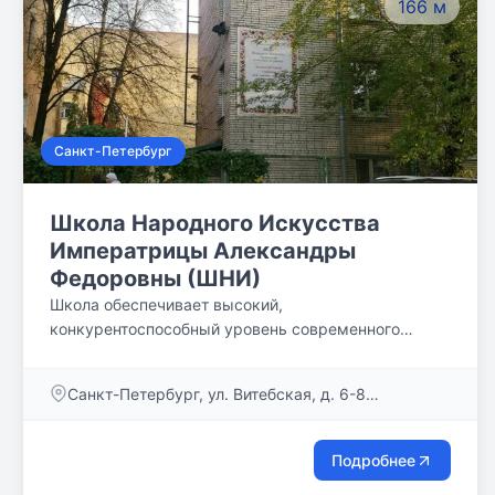
166 м
Санкт-Петербург
Школа Народного Искусства
Императрицы Александры
Федоровны (ШНИ)
Школа обеспечивает высокий,
конкурентоспособный уровень современного
образования. Школьники становятся призёрами и
победителями Олимпиад, сдают ЕГЭ с высокими
Санкт-Петербург, ул. Витебская, д. 6-8
баллами. Выпускники поступают на исторический,
(Адмиралтейский район)
геологический, факультет журналистики СПбГУ и на
другие факультеты ведущих ВУЗов города.
Подробнее
Общеобразовательная программа в начальной