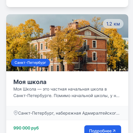
1.2 км
Санкт-Петербург
Моя школа
Моя Школа — это частная начальная школа в
Санкт-Петербурге. Помимо начальной школы, у нас
есть программы для детей от 3 до 15 лет.
Например, лагеря, детский сад, игротека или
Санкт-Петербург, набережная Адмиралтейского
мастерские по театру, химии, мультипликации и
канала, 2Л
многому другому. Также есть образовательные
990 000 руб
курсы для взрослых и лекторий для родителей:
Подробнее