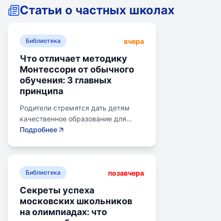
Статьи о частных школах
вчера
Библиотека
Что отличает методику
Монтессори от обычного
обучения: 3 главных
принципа
Родители стремятся дать детям
качественное образование для
лучшего будущего. Обучение по
Подробнее
системе Монтессори может помочь
избежать перегрузки и потери
интереса у детей. Монтессори-
позавчера
школа предлагает уроки на
Библиотека
природе, лабораторные
Секреты успеха
эксперименты и творческие
московских школьников
погружения для развития детей.
на олимпиадах: что
Разные стили обучения подходят