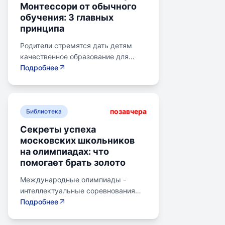
Монтессори от обычного
обучения: 3 главных
принципа
Родители стремятся дать детям
качественное образование для
лучшего будущего. Обучение по
Подробнее
системе Монтессори может помочь
избежать перегрузки и потери
интереса у детей. Монтессори-
позавчера
школа предлагает уроки на
Библиотека
природе, лабораторные
Секреты успеха
эксперименты и творческие
московских школьников
погружения для развития детей.
на олимпиадах: что
Разные стили обучения подходят
помогает брать золото
для разных типов учеников:
экспериментаторы, читатели,
Международные олимпиады -
практики и визуалы, кинестетики,
интеллектуальные соревнования
аудиалы. Монтессори-метод
для школьников, представляющих
Подробнее
учитывает индивидуальные
страну в составе национальных
особенности ребенка и темп
сборных. Состязания охватывают