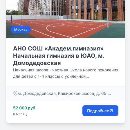
Москва
АНО СОШ «Академ.гимназия»
Начальная гимназия в ЮАО, м.
Домодедовская
Начальная школа - частная школа нового поколения
для детей с 1-4 классы с усиленной
образовательной программой с академическим
компонентом и углубленным изучением
м. Домодедовская, Каширское шоссе, д. 65,
английского языка c 1-го класса. Школа является
корп. 1 (ЖК «Ясный»)
составной частью системы непрерывного
52 000 руб
образования в АНО СОШ «Академическая
Подробнее
в месяц
гимназия»: Детский сад — Подготовка к школе —
Начальная школа — Средняя школа — Старшая
школа — Подготовка к поступлению в выбранный