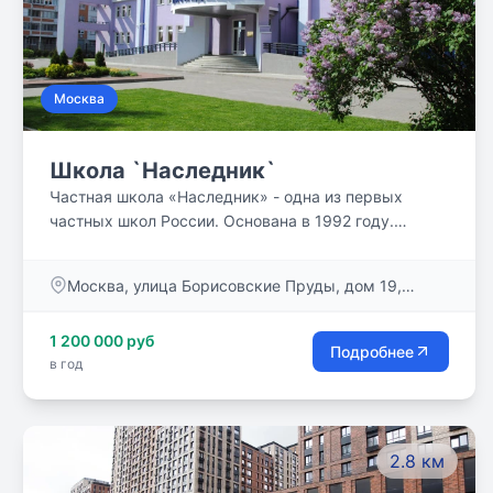
Москва
Школа `Наследник`
Частная школа «Наследник» - одна из первых
частных школ России. Основана в 1992 году.
Сочетает в себе традиции фундаментального
российского образования и современные
Москва, улица Борисовские Пруды, дом 19,
инновационные технологии. Много лет «Наследник»
корпус 1
реализует программу «Одаренный ребенок». Мы
1 200 000 руб
уверены, что все дети талантливы! И задача нашей
Подробнее
в год
школы максимально развить способности каждого
ребенка.
2.8 км