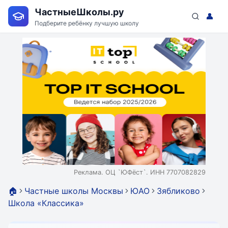
ЧастныеШколы.ру
👤
Подберите ребёнку лучшую школу
Реклама. ОЦ `ЮФёст`. ИНН 7707082829
🏠
Частные школы Москвы
ЮАО
Зябликово
Школа «Классика»