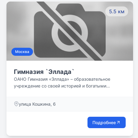
5.5 км
Москва
Гимназия `Эллада`
ОАНО Гимназия «Эллада» – образовательное
учреждение со своей историей и богатыми
традициями. Более 25 лет наш педагогический
коллектив осуществляет обучение и воспитание
улица Кошкина, 6
физически и нравственно здоровых личностей,
свободных, образованных, культурных, готовых к
дальнейшему развитию, самосовершенствованию и
Подробнее
самореализации.