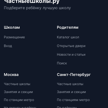
ЧастныеШколы.ру
государственной аккредитации,
При выборе ранца проверяйте
подготовиться к экзаменам в
изучить репутацию школы и
Подберите ребёнку лучшую школу
маркировку с указанием
университетах и на работе. Однако,
условия договора об оказании
возрастной категории.
устный экзамен может стать менее
платных образовательных услуг.
объективным из-за субъективности
экзаменаторов и может привести к
Школам
Родителям
заучиванию `правильных` ответов.
До 2030 года есть достаточно
Размещение
Каталог школ
времени для тщательной
проработки процедуры и нюансов
Вход
Открытые двери
устного экзамена.
Новости и статьи
Поиск
Москва
Санкт-Петербург
Частные школы
Частные школы
Занятия и секции
Занятия и секции
По станции метро
По станциям метро
На округу и району
По районам