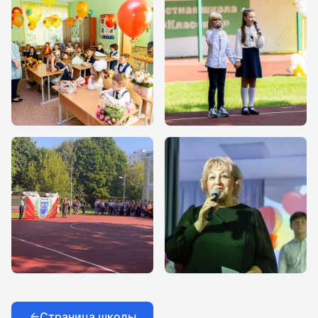
1 Сентября 2023
Частная школа
`Классика`
Линейка
Шевченко Жанна
Арнольдовна
Страница школы