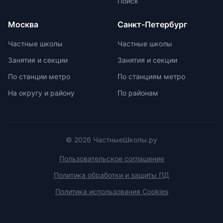
Поиск
Монтессори-школы избегают
перегрузки информацией,
Москва
Санкт-Петербург
регулируя нагрузку в зависимости
от возрастных задач и
Частные школы
Частные школы
физиологических особенностей
Занятия и секции
Занятия и секции
учеников. Отсутствие страха перед
оценками и акцент на качественной
По станции метро
По станциям метро
оценке помогают детям развивать
На округу и району
По районам
свои навыки и интересы.
© 2026 ЧастныеШколы.ру
Пользовательское соглашение
Политика обработки и защиты ПД
Политика использования Cookies