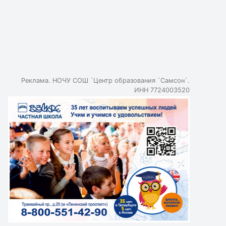
информационной безопасности. Преимуществом будет
опыт участия в олимпиадах и соревнованиях. 50
школьников, успешно прошедших квалификационный
этап, пройдут в очный этап отбора с 28 февраля по 7
марта. В результате будет сформирована сборная
команда России, которая представит страну на
Международной олимпиаде по кибербезопасности.
Реклама. НОЧУ СОШ `Центр образования `Самсон`.
ИНН 7724003520