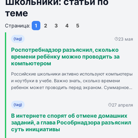
Школьники: статьи по
теме
Страница:
1
2
3
4
5
23 мая
{tag}
Роспотребнадзор разъяснил, сколько
времени ребёнку можно проводить за
компьютером
Российские школьники активно используют компьютеры
и ноутбуки в учебе. Важно знать, сколько времени
ребенок может проводить перед экраном. Суммарное
время использования компьютера не должно
превышать определенные временные интервалы.
27 апреля
{tag}
Необходимо соблюдать гигиенические правила работы с
компьютерной техникой. Рабочее место должно быть
В интернете спорят об отмене домашних
хорошо освещено, окна ориентированы на север или
заданий, а глава Рособрнадзора разъяснил
северо-восток. Перед включением компьютера следует
суть инициативы
провести влажную уборку на рабочем месте. Каждый