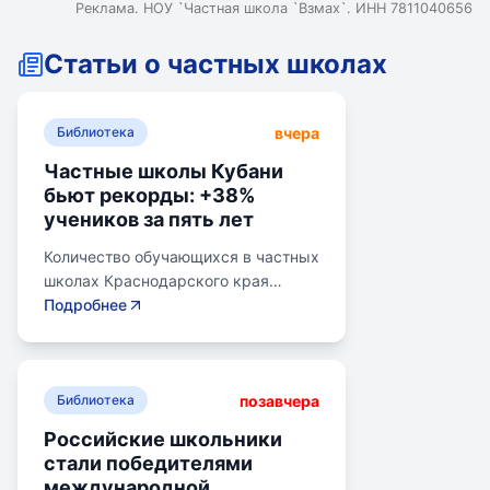
Реклама. НОУ `Частная школа `Взмах`. ИНН 7811040656
Статьи о частных школах
вчера
Библиотека
Частные школы Кубани
бьют рекорды: +38%
учеников за пять лет
Количество обучающихся в частных
школах Краснодарского края
выросло на 38% за последние пять
Подробнее
лет. В 2024/2025 учебном году в
общеобразовательных школах
Кубани обучалось более 783 тыс.
позавчера
детей. Рост популярности частного
Библиотека
образования обусловлен высоким
Российские школьники
качеством услуг, индивидуальным
стали победителями
подходом и современными
международной