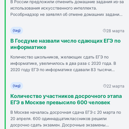
В России предложили отменить домашние задания из-за
час необходимо проветривать помещение. При работе с
использования искусственного интеллекта.
компьютером спина должна быть прямой, руки согнуты
Рособрнадзор не заявлял об отмене домашних заданий,
в локтях под прямым углом. Расстояние от глаз до
а говорил о необходимости их трансформации.
монитора должно составлять 60-70 сантиметров. После
Выполнение домашних заданий с использованием ИИ не
каждого часа работы следует выполнять упражнения
28 марта
{tag}
дает нужного образовательного эффекта для
для глаз и осанки.
школьников. С 1 сентября 2025 года утверждено время
В Госдуме назвали число сдающих ЕГЭ по
на выполнение домашних заданий для разных классов.
информатике
Школы должны контролировать объем домашнего
Количество школьников, желающих сдать ЕГЭ по
задания по всем предметам. Домашнее задание на
информатике, увеличилось в два раза с 2020 года. В
следующий урок учитель дает на текущем уроке. В
2020 году ЕГЭ по информатике сдавали 83 тысячи
случае электронного журнала, педагог должен
человек, в этом году - 168 тысяч. Рост интереса к
дублировать информацию в него после завершения
информатике может быть связан с престижем
учебного дня.
22 марта
{tag}
профессии и социальными пакетами. Ранее министр
просвещения России сообщил о подготовке линейки
Количество участников досрочного этапа
единых государственных учебников к 2028 году.
ЕГЭ в Москве превысило 600 человек
В Москве началась досрочная сдача ЕГЭ с 20 марта по
20 апреля. 600 одиннадцатиклассников решили
досрочно сдать экзамен. Досрочные экзамены